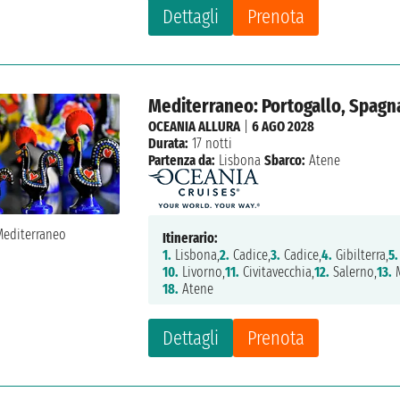
Dettagli
Prenota
Mediterraneo: Portogallo, Spagna, 
OCEANIA ALLURA
|
6 AGO 2028
Durata:
17 notti
Partenza da:
Lisbona
Sbarco:
Atene
Itinerario:
1.
Lisbona,
2.
Cadice,
3.
Cadice,
4.
Gibilterra,
5.
10.
Livorno,
11.
Civitavecchia,
12.
Salerno,
13.
M
18.
Atene
Dettagli
Prenota