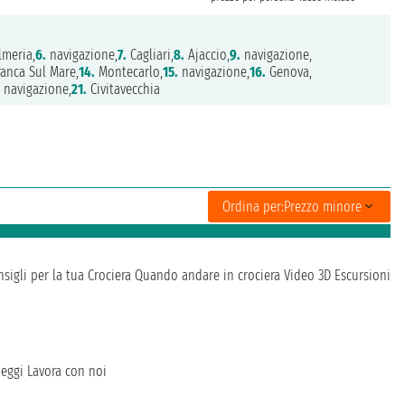
meria,
6.
navigazione,
7.
Cagliari,
8.
Ajaccio,
9.
navigazione,
ranca Sul Mare,
14.
Montecarlo,
15.
navigazione,
16.
Genova,
.
navigazione,
21.
Civitavecchia
Ordina per:
Prezzo minore
sigli per la tua Crociera
Quando andare in crociera
Video 3D
Escursioni
heggi
Lavora con noi