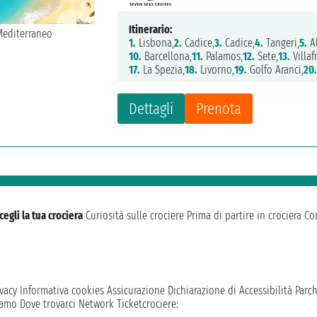
Itinerario:
1.
Lisbona,
2.
Cadice,
3.
Cadice,
4.
Tangeri,
5.
Al
10.
Barcellona,
11.
Palamos,
12.
Sete,
13.
Villaf
17.
La Spezia,
18.
Livorno,
19.
Golfo Aranci,
20
Dettagli
Prenota
cegli la tua crociera
Curiosità sulle crociere
Prima di partire in crociera
Con
vacy
Informativa cookies
Assicurazione
Dichiarazione di Accessibilità
Parc
iamo
Dove trovarci
Network
Ticketcrociere: