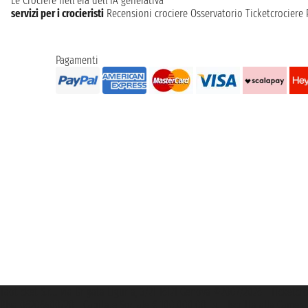
Le Crociere nell’era dell’IA generativa
servizi per i crocieristi
Recensioni crociere
Osservatorio Ticketcrociere
Pagamenti
Taoticket S.r.l. Via Brigata Liguria, 3/21 16121 Genova ©2007/2026 - Ticketc
P.Iva 06206400720 - Capitale Sociale € 100.000,00 i.v. - Iscritta alla Came