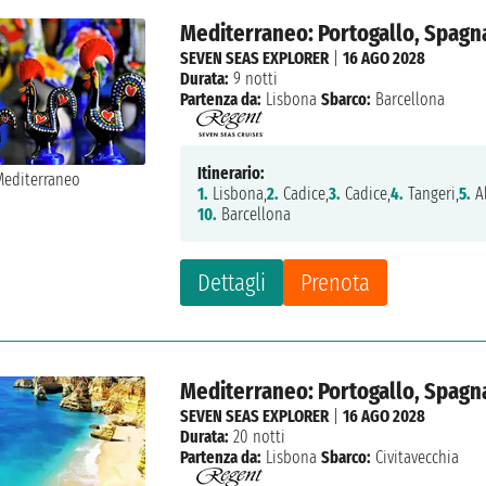
Mediterraneo: Portogallo, Spagna,
SEVEN SEAS EXPLORER
|
16 AGO 2028
Durata:
9 notti
Partenza da:
Lisbona
Sbarco:
Barcellona
Itinerario:
1.
Lisbona,
2.
Cadice,
3.
Cadice,
4.
Tangeri,
5.
Al
10.
Barcellona
Dettagli
Prenota
Mediterraneo: Portogallo, Spagna
SEVEN SEAS EXPLORER
|
16 AGO 2028
Durata:
20 notti
Partenza da:
Lisbona
Sbarco:
Civitavecchia