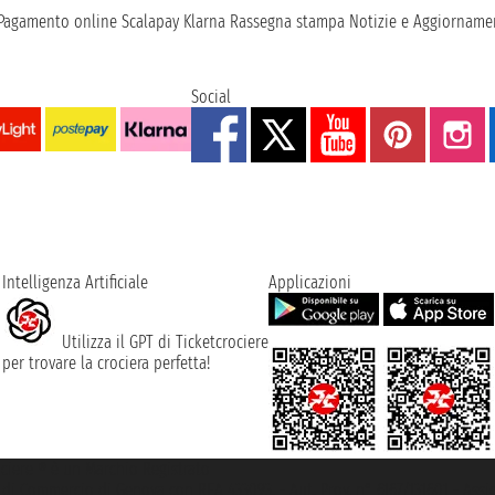
Pagamento online
Scalapay
Klarna
Rassegna stampa
Notizie e Aggiornamen
Social
Intelligenza Artificiale
Applicazioni
Utilizza il GPT di Ticketcrociere
per trovare la crociera perfetta!
rociere ® è un Marchio Registrato
ra di Commercio di Genova con REA 433093. - Aut. Prov. n° 6167/131601 - Ass