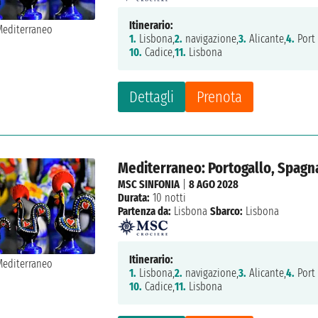
Itinerario:
1.
Lisbona,
2.
navigazione,
3.
Alicante,
4.
Port
10.
Cadice,
11.
Lisbona
Dettagli
Prenota
Mediterraneo: Portogallo, Spagna,
MSC SINFONIA
|
8 AGO 2028
Durata:
10 notti
Partenza da:
Lisbona
Sbarco:
Lisbona
Itinerario:
1.
Lisbona,
2.
navigazione,
3.
Alicante,
4.
Port
10.
Cadice,
11.
Lisbona