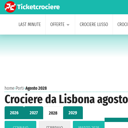
LAST MINUTE
OFFERTE
CROCIERE LUSSO
CROCI
home
›
Porti
›
Agosto 2028
Crociere da Lisbona agost
2026
2027
2029
2028