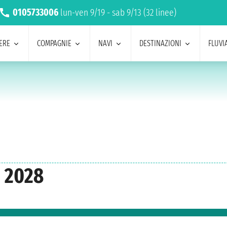
0105733006
lun-ven 9/19 - sab 9/13 (32 linee)
ERE
COMPAGNIE
NAVI
DESTINAZIONI
FLUVIA
o 2028