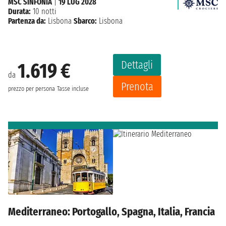
MSC SINFONIA
|
19 LUG 2028
Durata:
10 notti
Partenza da:
Lisbona
Sbarco:
Lisbona
Dettagli
1.619 €
da
Prenota
prezzo per persona
Tasse incluse
Mediterraneo: Portogallo, Spagna, Italia, Francia