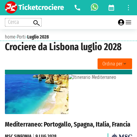
Cerca
home
›
Porti
›
Luglio 2028
Crociere da Lisbona luglio 2028
Ordina per
Mediterraneo: Portogallo, Spagna, Italia, Francia
MSC SINFONIA
|
9 LUG 2028