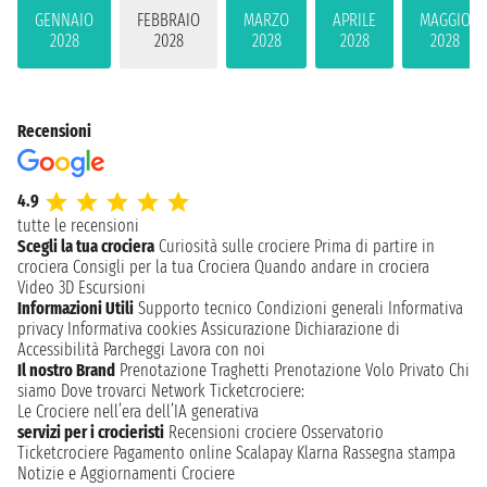
GENNAIO
FEBBRAIO
MARZO
APRILE
MAGGIO
2028
2028
2028
2028
2028
Recensioni
4.9
tutte le recensioni
Scegli la tua crociera
Curiosità sulle crociere
Prima di partire in
crociera
Consigli per la tua Crociera
Quando andare in crociera
Video 3D
Escursioni
Informazioni Utili
Supporto tecnico
Condizioni generali
Informativa
privacy
Informativa cookies
Assicurazione
Dichiarazione di
Accessibilità
Parcheggi
Lavora con noi
Il nostro Brand
Prenotazione Traghetti
Prenotazione Volo Privato
Chi
siamo
Dove trovarci
Network
Ticketcrociere:
Le Crociere nell’era dell’IA generativa
servizi per i crocieristi
Recensioni crociere
Osservatorio
Ticketcrociere
Pagamento online
Scalapay
Klarna
Rassegna stampa
Notizie e Aggiornamenti Crociere