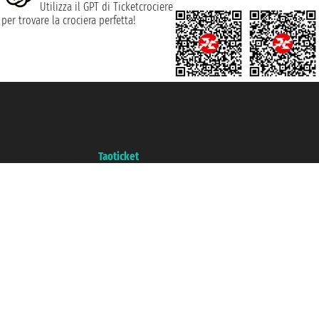
Utilizza il GPT di Ticketcrociere
per trovare la crociera perfetta!
Taoticket S.r.l. Via Brigata Liguria, 3/21 16121 Genova ©2007/2026 -
Ticketcrociere ® è un Marchio Registrato
P.Iva 06206400720 - Capitale Sociale € 100.000,00 i.v. - Iscritta alla Camera
di Commercio di Genova con REA 433093. - Aut. Prov. n° 6167/131601 -
Assicurazione Unipol - polizza n. 206484182
Un portale del gruppo
Taoticket