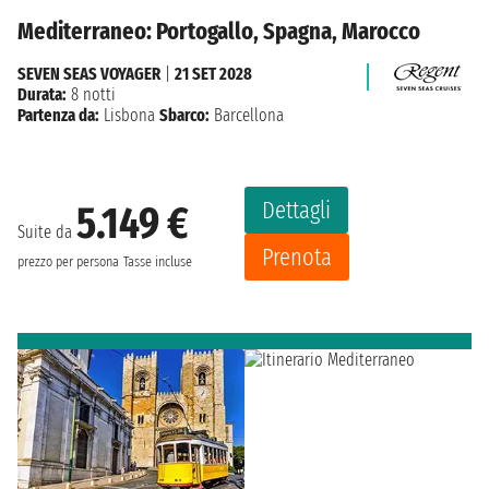
Mediterraneo: Portogallo, Spagna, Marocco
SEVEN SEAS VOYAGER
|
21 SET 2028
Durata:
8 notti
Partenza da:
Lisbona
Sbarco:
Barcellona
Dettagli
5.149 €
Suite da
Prenota
prezzo per persona
Tasse incluse