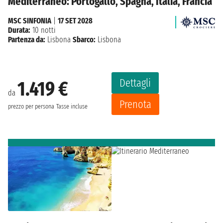
Mediterraneo: Portogallo, Spagna, Italia, Francia
MSC SINFONIA
|
17 SET 2028
Durata:
10 notti
Partenza da:
Lisbona
Sbarco:
Lisbona
Dettagli
1.419 €
da
Prenota
prezzo per persona
Tasse incluse