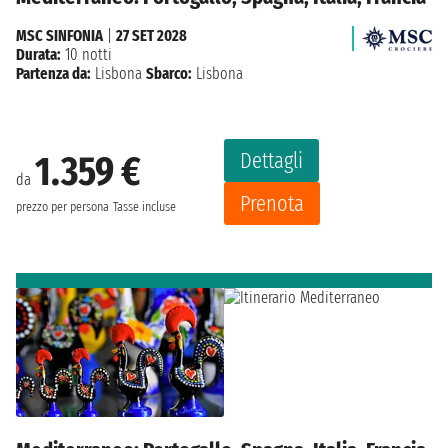
MSC SINFONIA
|
27 SET 2028
Durata:
10 notti
Partenza da:
Lisbona
Sbarco:
Lisbona
Dettagli
1.359 €
da
Prenota
prezzo per persona
Tasse incluse