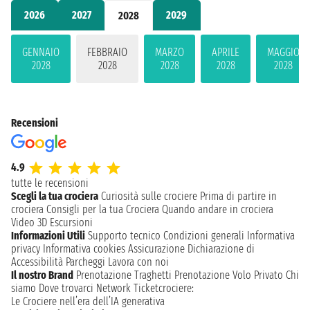
2026
2027
2029
2028
GENNAIO
FEBBRAIO
MARZO
APRILE
MAGGIO
2028
2028
2028
2028
2028
Recensioni
4.9
tutte le recensioni
Scegli la tua crociera
Curiosità sulle crociere
Prima di partire in
crociera
Consigli per la tua Crociera
Quando andare in crociera
Video 3D
Escursioni
Informazioni Utili
Supporto tecnico
Condizioni generali
Informativa
privacy
Informativa cookies
Assicurazione
Dichiarazione di
Accessibilità
Parcheggi
Lavora con noi
Il nostro Brand
Prenotazione Traghetti
Prenotazione Volo Privato
Chi
siamo
Dove trovarci
Network
Ticketcrociere:
Le Crociere nell’era dell’IA generativa