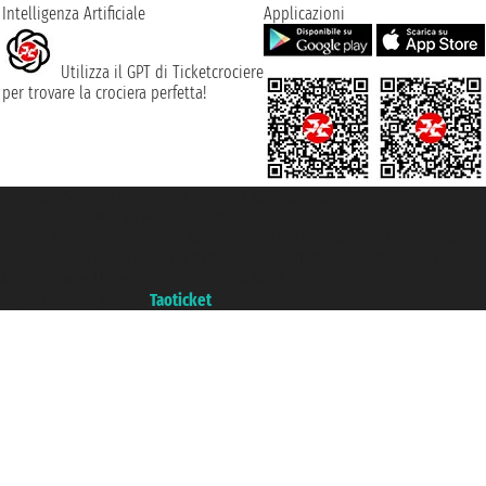
Intelligenza Artificiale
Applicazioni
Utilizza il GPT di Ticketcrociere
per trovare la crociera perfetta!
Taoticket S.r.l. Via Brigata Liguria, 3/21 16121 Genova ©2007/2026 -
Ticketcrociere ® è un Marchio Registrato
P.Iva 06206400720 - Capitale Sociale € 100.000,00 i.v. - Iscritta alla Camera
di Commercio di Genova con REA 433093. - Aut. Prov. n° 6167/131601 -
Assicurazione Unipol - polizza n. 206484182
Un portale del gruppo
Taoticket