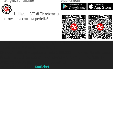
Intelligenza Artificiale
Applicazioni
Utilizza il GPT di Ticketcrociere
per trovare la crociera perfetta!
Taoticket S.r.l. Via Brigata Liguria, 3/21 16121 Genova ©2007/2026 -
Ticketcrociere ® è un Marchio Registrato
P.Iva 06206400720 - Capitale Sociale € 100.000,00 i.v. - Iscritta alla Camera
di Commercio di Genova con REA 433093. - Aut. Prov. n° 6167/131601 -
Assicurazione Unipol - polizza n. 206484182
Un portale del gruppo
Taoticket