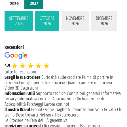
2027
2026
SETTEMBRE
OTTOBRE
NOVEMBRE
DICEMBRE
2026
2026
2026
2026
Recensioni
4.9
tutte le recensioni
Scegli la tua crociera
Curiosità sulle crociere
Prima di partire in
crociera
Consigli per la tua Crociera
Quando andare in crociera
Video 3D
Escursioni
Informazioni Utili
Supporto tecnico
Condizioni generali
Informativa
privacy
Informativa cookies
Assicurazione
Dichiarazione di
Accessibilità
Parcheggi
Lavora con noi
Il nostro Brand
Prenotazione Traghetti
Prenotazione Volo Privato
Chi
siamo
Dove trovarci
Network
Ticketcrociere:
Le Crociere nell’era dell’IA generativa
servizi per i crocieristi
Recensioni crociere
Osservatorio