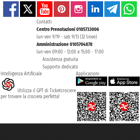
Contatti
Centro Prenotazioni 0105733006
lun-ven 9/19 - sab 9/13 (32 linee)
Amministrazione 0105704878
lun-ven 09:00 - 12:00 e 15:00 - 17:00
Assistenza gratuita
Supporto dedicato
Intelligenza Artificiale
Applicazioni
Utilizza il GPT di Ticketcrociere
per trovare la crociera perfetta!
Taoticket S.r.l. Via Brigata Liguria, 3/21 16121 Genova ©2007/2026 -
Ticketcrociere ® è un Marchio Registrato
P.Iva 06206400720 - Capitale Sociale € 100.000,00 i.v. - Iscritta alla Camera