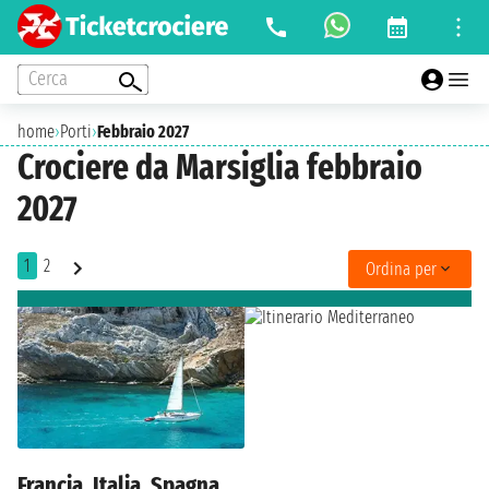
Cerca
home
›
Porti
›
Febbraio 2027
Crociere da Marsiglia febbraio
2027
1
2
Ordina per
Francia, Italia, Spagna