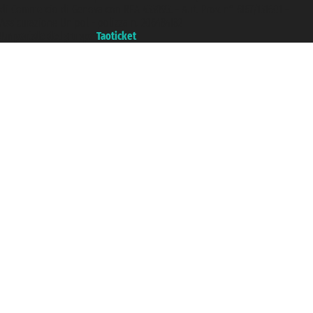
di Commercio di Genova con REA 433093. - Aut. Prov. n° 6167/131601 -
Assicurazione Unipol - polizza n. 206484182
Un portale del gruppo
Taoticket