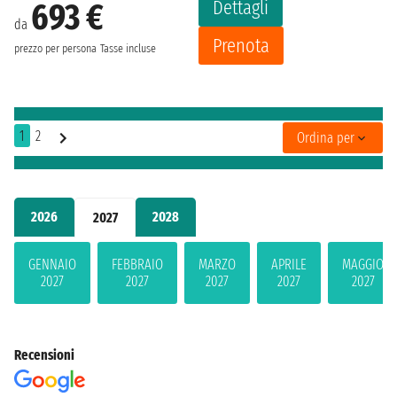
Dettagli
693 €
da
Prenota
prezzo per persona
Tasse incluse
1
2
Ordina per
2026
2028
2027
GENNAIO
FEBBRAIO
MARZO
APRILE
MAGGIO
2027
2027
2027
2027
2027
Recensioni