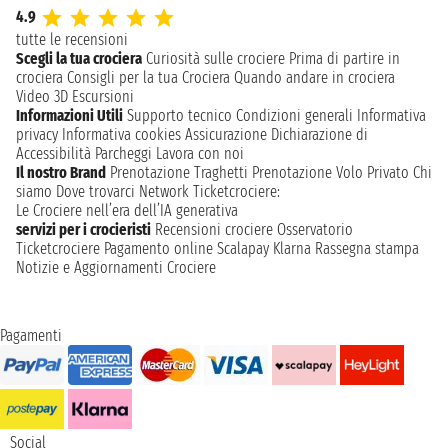
4.9
tutte le recensioni
Scegli la tua crociera
Curiosità sulle crociere
Prima di partire in
crociera
Consigli per la tua Crociera
Quando andare in crociera
Video 3D
Escursioni
Informazioni Utili
Supporto tecnico
Condizioni generali
Informativa
privacy
Informativa cookies
Assicurazione
Dichiarazione di
Accessibilità
Parcheggi
Lavora con noi
Il nostro Brand
Prenotazione Traghetti
Prenotazione Volo Privato
Chi
siamo
Dove trovarci
Network
Ticketcrociere:
Le Crociere nell’era dell’IA generativa
servizi per i crocieristi
Recensioni crociere
Osservatorio
Ticketcrociere
Pagamento online
Scalapay
Klarna
Rassegna stampa
Notizie e Aggiornamenti Crociere
Pagamenti
Social