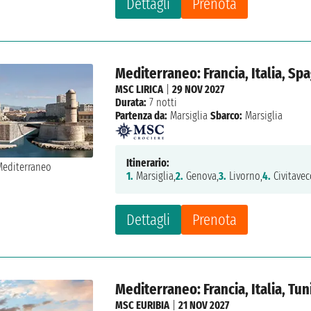
Dettagli
Prenota
Mediterraneo: Francia, Italia, Sp
MSC LIRICA
|
29 NOV 2027
Durata:
7 notti
Partenza da:
Marsiglia
Sbarco:
Marsiglia
Itinerario:
1.
Marsiglia,
2.
Genova,
3.
Livorno,
4.
Civitavec
Dettagli
Prenota
Mediterraneo: Francia, Italia, Tu
MSC EURIBIA
|
21 NOV 2027