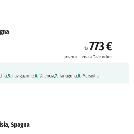
agna
773 €
da
prezzo per persona
Tasse incluse
chia,
5.
navigazione,
6.
Valencia,
7.
Tarragona,
8.
Marsiglia
nisia, Spagna