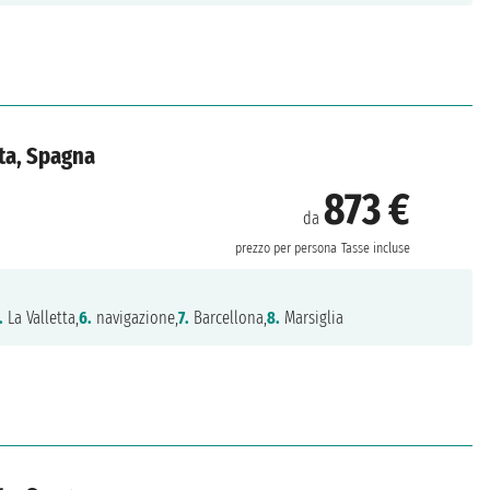
lta, Spagna
873 €
da
prezzo per persona
Tasse incluse
.
La Valletta,
6.
navigazione,
7.
Barcellona,
8.
Marsiglia