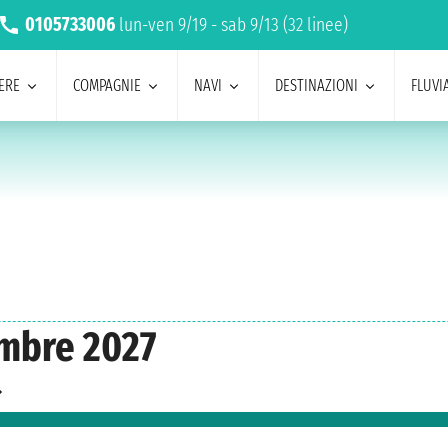
0105733006
lun-ven 9/19 - sab 9/13 (32 linee)
ERE
COMPAGNIE
NAVI
DESTINAZIONI
FLUVIA
embre 2027