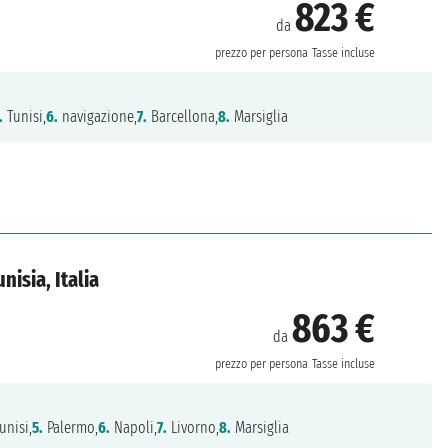
823 €
da
prezzo per persona
Tasse incluse
.
Tunisi,
6.
navigazione,
7.
Barcellona,
8.
Marsiglia
nisia, Italia
863 €
da
prezzo per persona
Tasse incluse
unisi,
5.
Palermo,
6.
Napoli,
7.
Livorno,
8.
Marsiglia