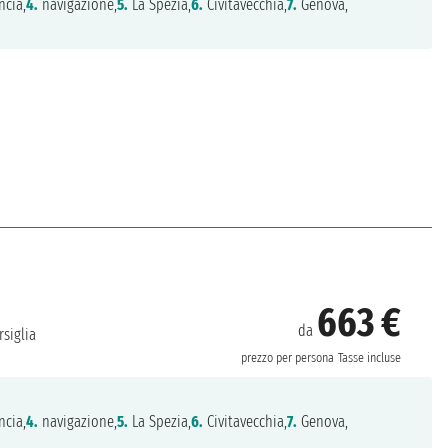
ncia,
4.
navigazione,
5.
La Spezia,
6.
Civitavecchia,
7.
Genova,
663 €
da
siglia
prezzo per persona
Tasse incluse
ncia,
4.
navigazione,
5.
La Spezia,
6.
Civitavecchia,
7.
Genova,