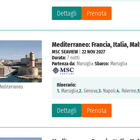
Dettagli
Prenota
Mediterraneo: Francia, Italia, Ma
MSC SEAVIEW
|
22 NOV 2027
Durata:
7 notti
Partenza da:
Marsiglia
Sbarco:
Marsiglia
Itinerario:
1.
Marsiglia,
2.
Genova,
3.
Napoli,
4.
Palermo,
5
Dettagli
Prenota