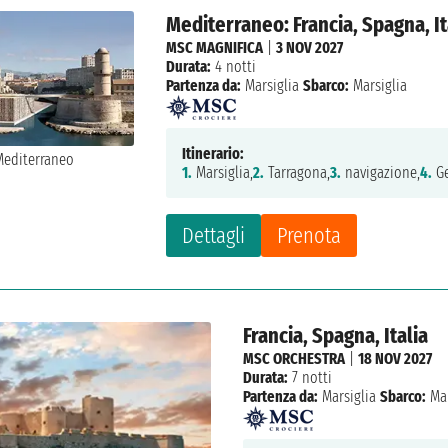
Mediterraneo: Francia, Spagna, It
MSC MAGNIFICA
|
3 NOV 2027
Durata:
4 notti
Partenza da:
Marsiglia
Sbarco:
Marsiglia
Itinerario:
1.
Marsiglia,
2.
Tarragona,
3.
navigazione,
4.
Ge
Dettagli
Prenota
Francia, Spagna, Italia
MSC ORCHESTRA
|
18 NOV 2027
Durata:
7 notti
Partenza da:
Marsiglia
Sbarco:
Mar