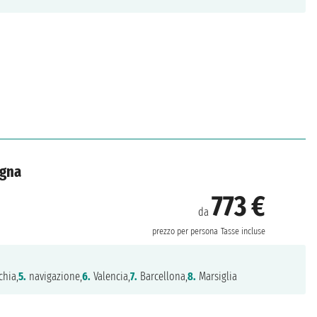
agna
773 €
da
prezzo per persona
Tasse incluse
chia,
5.
navigazione,
6.
Valencia,
7.
Barcellona,
8.
Marsiglia