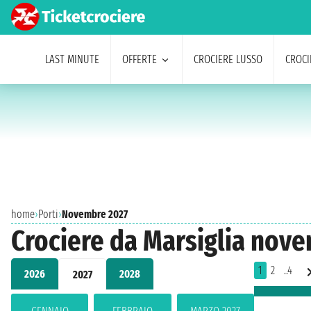
LAST MINUTE
OFFERTE
CROCIERE LUSSO
CROCI
home
›
Porti
›
Novembre 2027
Crociere da Marsiglia nov
1
2
..4
2026
2028
2027