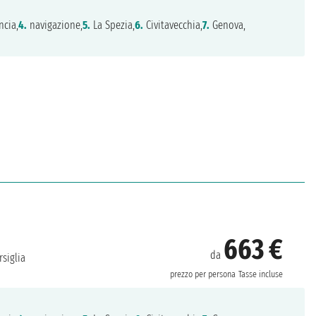
ncia,
4.
navigazione,
5.
La Spezia,
6.
Civitavecchia,
7.
Genova,
663 €
da
siglia
prezzo per persona
Tasse incluse