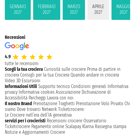
GENNAIO
FEBBRAIO
MARZO
APRILE
MAGGIO
2027
2027
2027
2027
2027
Recensioni
4.9
tutte le recensioni
Scegli la tua crociera
Curiosità sulle crociere
Prima di partire in
crociera
Consigli per la tua Crociera
Quando andare in crociera
Video 3D
Escursioni
Informazioni Utili
Supporto tecnico
Condizioni generali
Informativa
privacy
Informativa cookies
Assicurazione
Dichiarazione di
Accessibilità
Parcheggi
Lavora con noi
Il nostro Brand
Prenotazione Traghetti
Prenotazione Volo Privato
Chi
siamo
Dove trovarci
Network
Ticketcrociere:
Le Crociere nell’era dell’IA generativa
servizi per i crocieristi
Recensioni crociere
Osservatorio
Ticketcrociere
Pagamento online
Scalapay
Klarna
Rassegna stampa
Notizie e Aggiornamenti Crociere