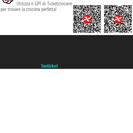
Utilizza il GPT di Ticketcrociere
per trovare la crociera perfetta!
Taoticket S.r.l. Via Brigata Liguria, 3/21 16121 Genova ©2007/2026 -
Ticketcrociere ® è un Marchio Registrato
P.Iva 06206400720 - Capitale Sociale € 100.000,00 i.v. - Iscritta alla Camera
di Commercio di Genova con REA 433093. - Aut. Prov. n° 6167/131601 -
Assicurazione Unipol - polizza n. 206484182
Un portale del gruppo
Taoticket