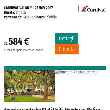
CARNIVAL VALOR ®
|
27 NOV 2027
Durata:
8 notti
Partenza da:
Mobile
Sbarco:
Mobile
Dettagli
584 €
da
Prenota
prezzo per persona
Tasse incluse
America centrale: Stati Uniti, Honduras, Belize,