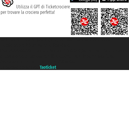
Utilizza il GPT di Ticketcrociere
per trovare la crociera perfetta!
Taoticket S.r.l. Via Brigata Liguria, 3/21 16121 Genova ©2007/2026 -
Ticketcrociere ® è un Marchio Registrato
P.Iva 06206400720 - Capitale Sociale € 100.000,00 i.v. - Iscritta alla Camera
di Commercio di Genova con REA 433093. - Aut. Prov. n° 6167/131601 -
Assicurazione Unipol - polizza n. 206484182
Un portale del gruppo
Taoticket