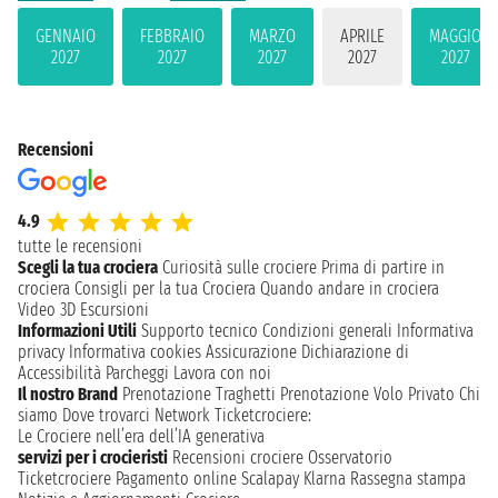
GENNAIO
FEBBRAIO
MARZO
APRILE
MAGGIO
2027
2027
2027
2027
2027
Recensioni
4.9
tutte le recensioni
Scegli la tua crociera
Curiosità sulle crociere
Prima di partire in
crociera
Consigli per la tua Crociera
Quando andare in crociera
Video 3D
Escursioni
Informazioni Utili
Supporto tecnico
Condizioni generali
Informativa
privacy
Informativa cookies
Assicurazione
Dichiarazione di
Accessibilità
Parcheggi
Lavora con noi
Il nostro Brand
Prenotazione Traghetti
Prenotazione Volo Privato
Chi
siamo
Dove trovarci
Network
Ticketcrociere:
Le Crociere nell’era dell’IA generativa
servizi per i crocieristi
Recensioni crociere
Osservatorio
Ticketcrociere
Pagamento online
Scalapay
Klarna
Rassegna stampa