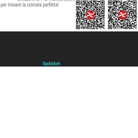
per trovare la crociera perfetta!
Taoticket S.r.l. Via Brigata Liguria, 3/21 16121 Genova ©2007/2026 -
Ticketcrociere ® è un Marchio Registrato
P.Iva 06206400720 - Capitale Sociale € 100.000,00 i.v. - Iscritta alla Camera
di Commercio di Genova con REA 433093. - Aut. Prov. n° 6167/131601 -
Assicurazione Unipol - polizza n. 206484182
Un portale del gruppo
Taoticket