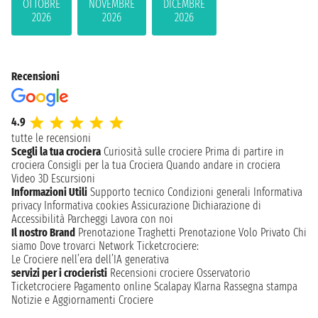
OTTOBRE
NOVEMBRE
DICEMBRE
2026
2026
2026
Recensioni
4.9
tutte le recensioni
Scegli la tua crociera
Curiosità sulle crociere
Prima di partire in
crociera
Consigli per la tua Crociera
Quando andare in crociera
Video 3D
Escursioni
Informazioni Utili
Supporto tecnico
Condizioni generali
Informativa
privacy
Informativa cookies
Assicurazione
Dichiarazione di
Accessibilità
Parcheggi
Lavora con noi
Il nostro Brand
Prenotazione Traghetti
Prenotazione Volo Privato
Chi
siamo
Dove trovarci
Network
Ticketcrociere:
Le Crociere nell’era dell’IA generativa
servizi per i crocieristi
Recensioni crociere
Osservatorio
Ticketcrociere
Pagamento online
Scalapay
Klarna
Rassegna stampa
Notizie e Aggiornamenti Crociere