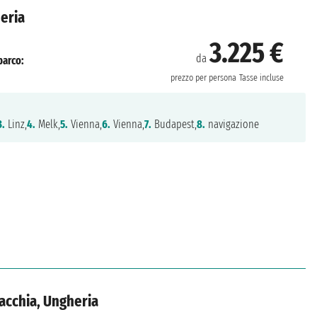
eria
3.225 €
da
barco:
prezzo per persona
Tasse incluse
3.
Linz,
4.
Melk,
5.
Vienna,
6.
Vienna,
7.
Budapest,
8.
navigazione
acchia, Ungheria