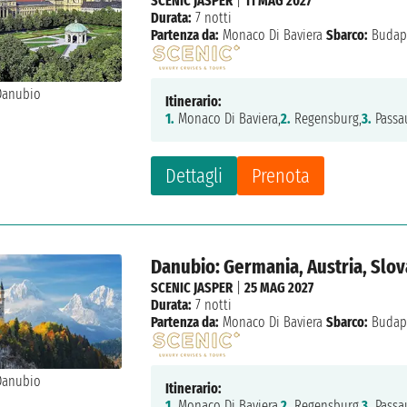
SCENIC JASPER
|
11 MAG 2027
Durata:
7 notti
Partenza da:
Monaco Di Baviera
Sbarco:
Budap
Itinerario:
1.
Monaco Di Baviera,
2.
Regensburg,
3.
Passa
Dettagli
Prenota
Danubio: Germania, Austria, Slov
SCENIC JASPER
|
25 MAG 2027
Durata:
7 notti
Partenza da:
Monaco Di Baviera
Sbarco:
Budap
Itinerario:
1.
Monaco Di Baviera,
2.
Regensburg,
3.
Passa