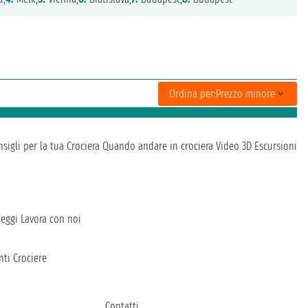
Ordina per:
Prezzo minore
sigli per la tua Crociera
Quando andare in crociera
Video 3D
Escursioni
heggi
Lavora con noi
ti Crociere
Contatti