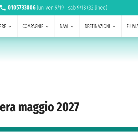
0105733006
lun-ven 9/19 - sab 9/13 (32 linee)
ERE
COMPAGNIE
NAVI
DESTINAZIONI
FLUVIA
iera maggio 2027