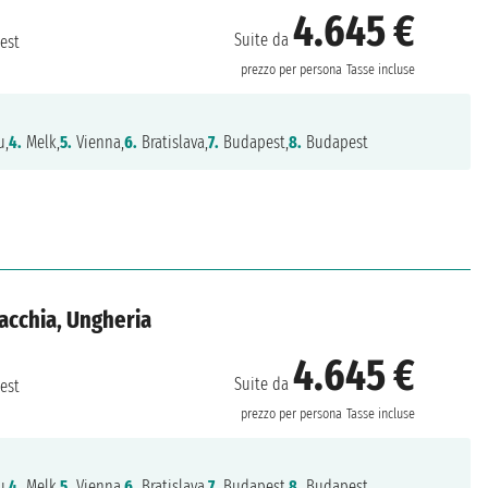
4.645 €
Suite da
est
prezzo per persona
Tasse incluse
u,
4.
Melk,
5.
Vienna,
6.
Bratislava,
7.
Budapest,
8.
Budapest
acchia, Ungheria
4.645 €
Suite da
est
prezzo per persona
Tasse incluse
u,
4.
Melk,
5.
Vienna,
6.
Bratislava,
7.
Budapest,
8.
Budapest