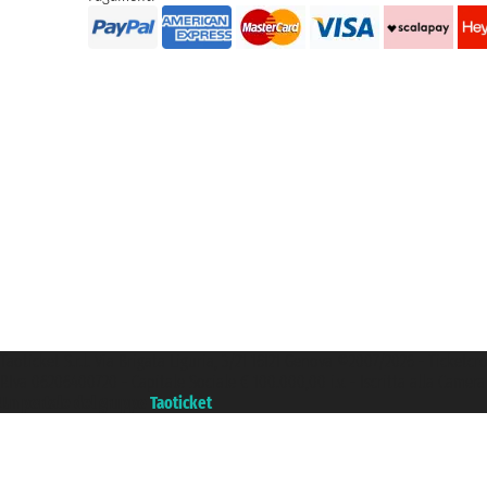
Taoticket S.r.l. Via Brigata Liguria, 3/21 16121 Genova ©2007/2026 - Ticketc
P.Iva 06206400720 - Capitale Sociale € 100.000,00 i.v. - Iscritta alla Came
Un portale del gruppo
Taoticket