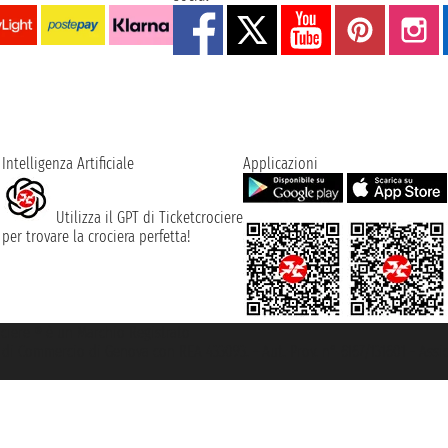
Intelligenza Artificiale
Applicazioni
Utilizza il GPT di Ticketcrociere
per trovare la crociera perfetta!
rociere ® è un Marchio Registrato
ra di Commercio di Genova con REA 433093. - Aut. Prov. n° 6167/131601 - Ass