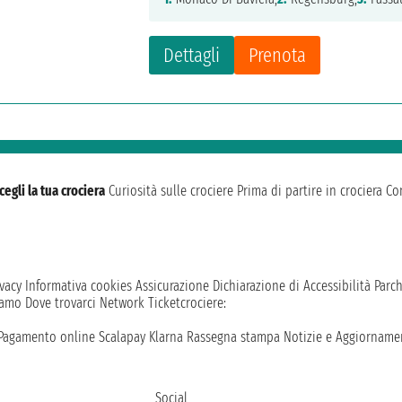
Dettagli
Prenota
cegli la tua crociera
Curiosità sulle crociere
Prima di partire in crociera
Con
vacy
Informativa cookies
Assicurazione
Dichiarazione di Accessibilità
Parc
iamo
Dove trovarci
Network
Ticketcrociere:
Pagamento online
Scalapay
Klarna
Rassegna stampa
Notizie e Aggiornamen
Social