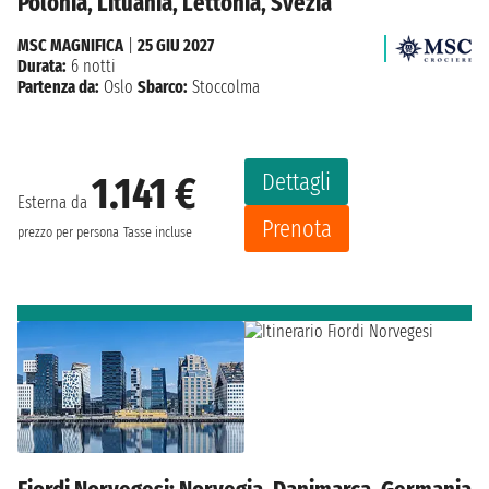
Polonia, Lituania, Lettonia, Svezia
MSC MAGNIFICA
|
25 GIU 2027
Durata:
6 notti
Partenza da:
Oslo
Sbarco:
Stoccolma
Dettagli
1.141 €
Esterna da
Prenota
prezzo per persona
Tasse incluse