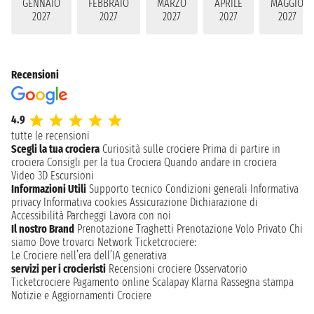
GENNAIO
FEBBRAIO
MARZO
APRILE
MAGGIO
2027
2027
2027
2027
2027
Recensioni
4.9
tutte le recensioni
Scegli la tua crociera
Curiosità sulle crociere
Prima di partire in
crociera
Consigli per la tua Crociera
Quando andare in crociera
Video 3D
Escursioni
Informazioni Utili
Supporto tecnico
Condizioni generali
Informativa
privacy
Informativa cookies
Assicurazione
Dichiarazione di
Accessibilità
Parcheggi
Lavora con noi
Il nostro Brand
Prenotazione Traghetti
Prenotazione Volo Privato
Chi
siamo
Dove trovarci
Network
Ticketcrociere:
Le Crociere nell’era dell’IA generativa
servizi per i crocieristi
Recensioni crociere
Osservatorio
Ticketcrociere
Pagamento online
Scalapay
Klarna
Rassegna stampa
Notizie e Aggiornamenti Crociere