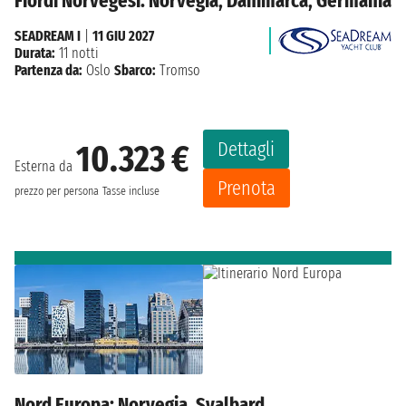
Fiordi Norvegesi: Norvegia, Danimarca, Germania
SEADREAM I
|
11 GIU 2027
Durata:
11 notti
Partenza da:
Oslo
Sbarco:
Tromso
Dettagli
10.323 €
Esterna da
Prenota
prezzo per persona
Tasse incluse
Nord Europa: Norvegia, Svalbard