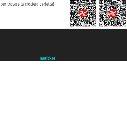
per trovare la crociera perfetta!
Taoticket S.r.l. Via Brigata Liguria, 3/21 16121 Genova ©2007/2026 -
Ticketcrociere ® è un Marchio Registrato
P.Iva 06206400720 - Capitale Sociale € 100.000,00 i.v. - Iscritta alla Camera
di Commercio di Genova con REA 433093. - Aut. Prov. n° 6167/131601 -
Assicurazione Unipol - polizza n. 206484182
Un portale del gruppo
Taoticket