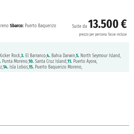
13.500 €
oreno
Sbarco:
Puerto Baquerizo
Suite da
prezzo per persona
Tasse incluse
Kicker Rock,
3.
El Barranco,
4.
Bahia Darwin,
5.
North Seymour Island,
.
Punta Moreno,
10.
Santa Cruz Island,
11.
Puerto Ayora,
z,
14.
Isla Lobos,
15.
Puerto Baquerizo Moreno,