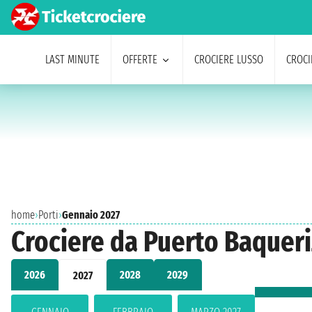
LAST MINUTE
OFFERTE
CROCIERE LUSSO
CROCI
home
›
Porti
›
Gennaio 2027
Crociere da Puerto Baquer
2026
2028
2029
2027