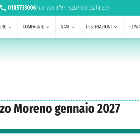
0105733006
lun-ven 9/19 - sab 9/13 (32 linee)
ERE
COMPAGNIE
NAVI
DESTINAZIONI
FLUVIA
izo Moreno gennaio 2027