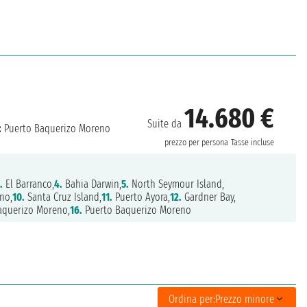
14.680 €
Suite da
:
Puerto Baquerizo Moreno
prezzo per persona
Tasse incluse
.
El Barranco,
4.
Bahia Darwin,
5.
North Seymour Island,
no,
10.
Santa Cruz Island,
11.
Puerto Ayora,
12.
Gardner Bay,
aquerizo Moreno,
16.
Puerto Baquerizo Moreno
Ordina per:
Prezzo minore