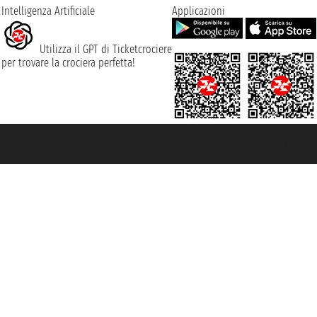
Intelligenza Artificiale
Applicazioni
Utilizza il GPT di Ticketcrociere
per trovare la crociera perfetta!
rociere ® è un Marchio Registrato
ra di Commercio di Genova con REA 433093. - Aut. Prov. n° 6167/131601 - Ass