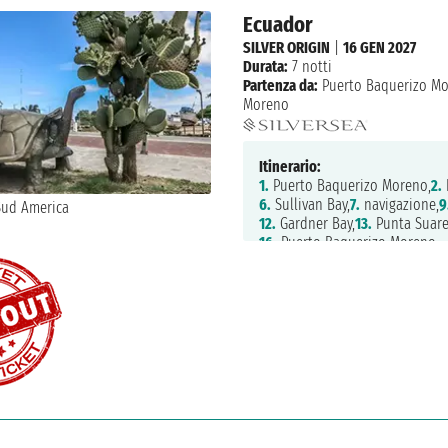
Ecuador
SILVER ORIGIN
|
16 GEN 2027
Durata:
7 notti
Partenza da:
Puerto Baquerizo M
Moreno
Itinerario:
1.
Puerto Baquerizo Moreno,
2.
6.
Sullivan Bay,
7.
navigazione,
9
12.
Gardner Bay,
13.
Punta Suare
16.
Puerto Baquerizo Moreno