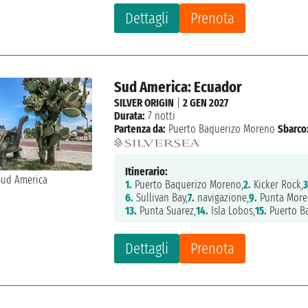
Dettagli
Prenota
Sud America: Ecuador
SILVER ORIGIN
|
2 GEN 2027
Durata:
7 notti
Partenza da:
Puerto Baquerizo Moreno
Sbarco
Itinerario:
1.
Puerto Baquerizo Moreno,
2.
Kicker Rock,
3
6.
Sullivan Bay,
7.
navigazione,
9.
Punta More
13.
Punta Suarez,
14.
Isla Lobos,
15.
Puerto B
Dettagli
Prenota