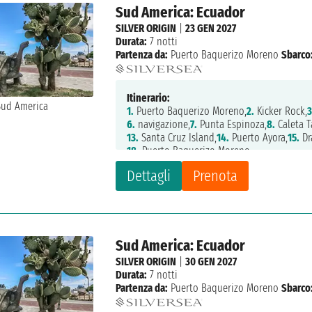
Sud America: Ecuador
SILVER ORIGIN
|
23 GEN 2027
Durata:
7 notti
Partenza da:
Puerto Baquerizo Moreno
Sbarco
Itinerario:
1.
Puerto Baquerizo Moreno,
2.
Kicker Rock,
3
6.
navigazione,
7.
Punta Espinoza,
8.
Caleta T
13.
Santa Cruz Island,
14.
Puerto Ayora,
15.
Dr
18.
Puerto Baquerizo Moreno
Dettagli
Prenota
Sud America: Ecuador
SILVER ORIGIN
|
30 GEN 2027
Durata:
7 notti
Partenza da:
Puerto Baquerizo Moreno
Sbarco