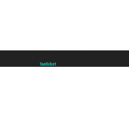
Taoticket S.r.l. Via Brigata Liguria, 3/21 16121 Genova ©2007/2026 - Ticketc
P.Iva 06206400720 - Capitale Sociale € 100.000,00 i.v. - Iscritta alla Came
Un portale del gruppo
Taoticket