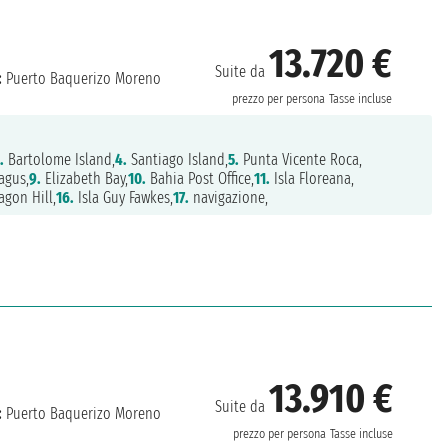
13.720 €
Suite da
:
Puerto Baquerizo Moreno
prezzo per persona
Tasse incluse
.
Bartolome Island,
4.
Santiago Island,
5.
Punta Vicente Roca,
agus,
9.
Elizabeth Bay,
10.
Bahia Post Office,
11.
Isla Floreana,
agon Hill,
16.
Isla Guy Fawkes,
17.
navigazione,
13.910 €
Suite da
:
Puerto Baquerizo Moreno
prezzo per persona
Tasse incluse