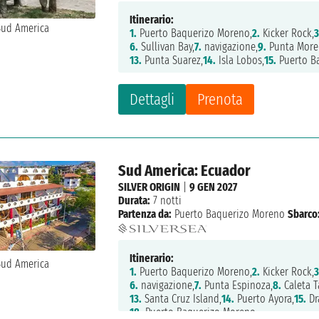
Itinerario:
1.
Puerto Baquerizo Moreno,
2.
Kicker Rock,
3
6.
Sullivan Bay,
7.
navigazione,
9.
Punta More
13.
Punta Suarez,
14.
Isla Lobos,
15.
Puerto B
Dettagli
Prenota
Sud America: Ecuador
SILVER ORIGIN
|
9 GEN 2027
Durata:
7 notti
Partenza da:
Puerto Baquerizo Moreno
Sbarco
Itinerario:
1.
Puerto Baquerizo Moreno,
2.
Kicker Rock,
3
6.
navigazione,
7.
Punta Espinoza,
8.
Caleta T
13.
Santa Cruz Island,
14.
Puerto Ayora,
15.
Dr
18.
Puerto Baquerizo Moreno