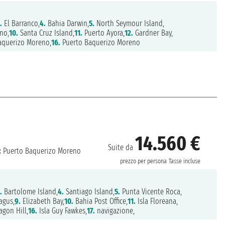
.
El Barranco,
4.
Bahia Darwin,
5.
North Seymour Island,
no,
10.
Santa Cruz Island,
11.
Puerto Ayora,
12.
Gardner Bay,
aquerizo Moreno,
16.
Puerto Baquerizo Moreno
14.560 €
Suite da
:
Puerto Baquerizo Moreno
prezzo per persona
Tasse incluse
.
Bartolome Island,
4.
Santiago Island,
5.
Punta Vicente Roca,
agus,
9.
Elizabeth Bay,
10.
Bahia Post Office,
11.
Isla Floreana,
agon Hill,
16.
Isla Guy Fawkes,
17.
navigazione,