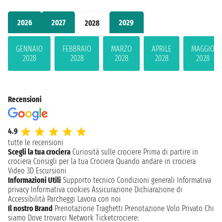
2026
2027
2029
2028
GENNAIO
FEBBRAIO
MARZO
APRILE
MAGGIO
2028
2028
2028
2028
2028
Recensioni
4.9
tutte le recensioni
Scegli la tua crociera
Curiosità sulle crociere
Prima di partire in
crociera
Consigli per la tua Crociera
Quando andare in crociera
Video 3D
Escursioni
Informazioni Utili
Supporto tecnico
Condizioni generali
Informativa
privacy
Informativa cookies
Assicurazione
Dichiarazione di
Accessibilità
Parcheggi
Lavora con noi
Il nostro Brand
Prenotazione Traghetti
Prenotazione Volo Privato
Chi
siamo
Dove trovarci
Network
Ticketcrociere: