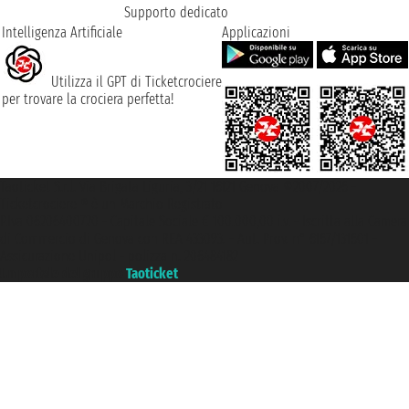
Supporto dedicato
Intelligenza Artificiale
Applicazioni
Utilizza il GPT di Ticketcrociere
per trovare la crociera perfetta!
Taoticket S.r.l. Via Brigata Liguria, 3/21 16121 Genova ©2007/2026 -
Ticketcrociere ® è un Marchio Registrato
P.Iva 06206400720 - Capitale Sociale € 100.000,00 i.v. - Iscritta alla Camera
di Commercio di Genova con REA 433093. - Aut. Prov. n° 6167/131601 -
Assicurazione Unipol - polizza n. 206484182
Un portale del gruppo
Taoticket