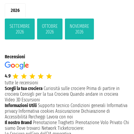
2026
SETTEMBRE
OTTOBRE
NOVEMBRE
2026
2026
2026
Recensioni
4.9
tutte le recensioni
Scegli la tua crociera
Curiosità sulle crociere
Prima di partire in
crociera
Consigli per la tua Crociera
Quando andare in crociera
Video 3D
Escursioni
Informazioni Utili
Supporto tecnico
Condizioni generali
Informativa
privacy
Informativa cookies
Assicurazione
Dichiarazione di
Accessibilità
Parcheggi
Lavora con noi
Il nostro Brand
Prenotazione Traghetti
Prenotazione Volo Privato
Chi
siamo
Dove trovarci
Network
Ticketcrociere:
Le Crociere nell’era dell’IA generativa