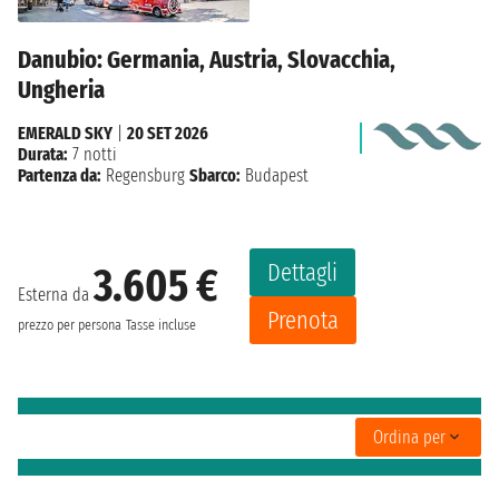
Danubio: Germania, Austria, Slovacchia,
Ungheria
EMERALD SKY
|
20 SET 2026
Durata:
7 notti
Partenza da:
Regensburg
Sbarco:
Budapest
Dettagli
3.605 €
Esterna da
Prenota
prezzo per persona
Tasse incluse
Ordina per