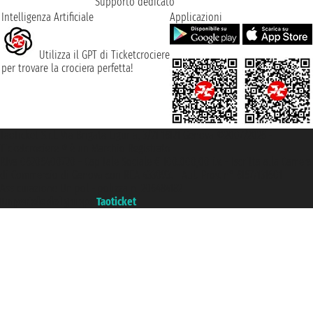
Supporto dedicato
Intelligenza Artificiale
Applicazioni
Utilizza il GPT di Ticketcrociere
per trovare la crociera perfetta!
Taoticket S.r.l. Via Brigata Liguria, 3/21 16121 Genova ©2007/2026 -
Ticketcrociere ® è un Marchio Registrato
P.Iva 06206400720 - Capitale Sociale € 100.000,00 i.v. - Iscritta alla Camera
di Commercio di Genova con REA 433093. - Aut. Prov. n° 6167/131601 -
Assicurazione Unipol - polizza n. 206484182
Un portale del gruppo
Taoticket