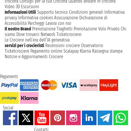
crociera
Consigli per la tua Crociera
Quando andare in crociera
Video 3D
Escursioni
Informazioni Utili
Supporto tecnico
Condizioni generali
Informativa
privacy
Informativa cookies
Assicurazione
Dichiarazione di
Accessibilità
Parcheggi
Lavora con noi
Il nostro Brand
Prenotazione Traghetti
Prenotazione Volo Privato
Chi
siamo
Dove trovarci
Network
Ticketcrociere:
Le Crociere nell’era dell’IA generativa
servizi per i crocieristi
Recensioni crociere
Osservatorio
Ticketcrociere
Pagamento online
Scalapay
Klarna
Rassegna stampa
Notizie e Aggiornamenti Crociere
Pagamenti
Social
Contatti