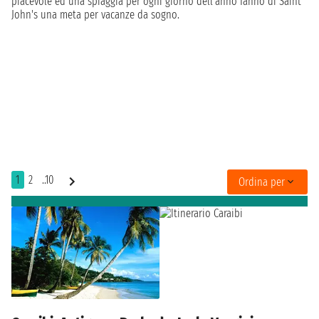
piacevole ed una spiaggia per ogni giorno dell'anno fanno di Saint
John's una meta per vacanze da sogno.
1
2
..10
Ordina per