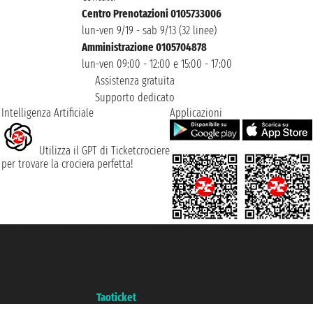
Centro Prenotazioni 0105733006
lun-ven 9/19 - sab 9/13 (32 linee)
Amministrazione 0105704878
lun-ven 09:00 - 12:00 e 15:00 - 17:00
Assistenza gratuita
Supporto dedicato
Intelligenza Artificiale
Applicazioni
Utilizza il GPT di Ticketcrociere
per trovare la crociera perfetta!
Taoticket S.r.l. Via Brigata Liguria, 3/21 16121 Genova ©2007/2026 -
Ticketcrociere ® è un Marchio Registrato
P.Iva 06206400720 - Capitale Sociale € 100.000,00 i.v. - Iscritta alla Camera
di Commercio di Genova con REA 433093. - Aut. Prov. n° 6167/131601 -
Assicurazione Unipol - polizza n. 206484182
Un portale del gruppo
Taoticket