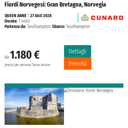
Fiordi Norvegesi: Gran Bretagna, Norvegia
QUEEN ANNE
|
27 AGO 2028
Durata:
7 notti
Partenza da:
Southampton
Sbarco:
Southampton
Dettagli
1.180 €
da
Prenota
prezzo per persona
Tasse incluse