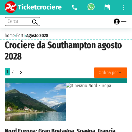
Cerca
home
›
Porti
›
Agosto 2028
Crociere da Southampton agosto
2028
1
2
Ordina per
Nord Europa: Gran Bretagna, Spagna, Francia