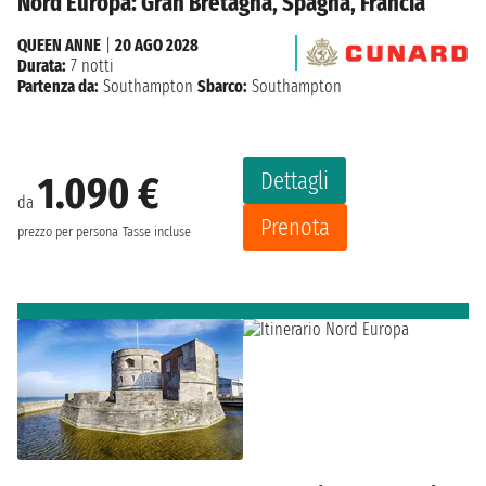
Nord Europa: Gran Bretagna, Spagna, Francia
QUEEN ANNE
|
20 AGO 2028
Durata:
7 notti
Partenza da:
Southampton
Sbarco:
Southampton
Dettagli
1.090 €
da
Prenota
prezzo per persona
Tasse incluse