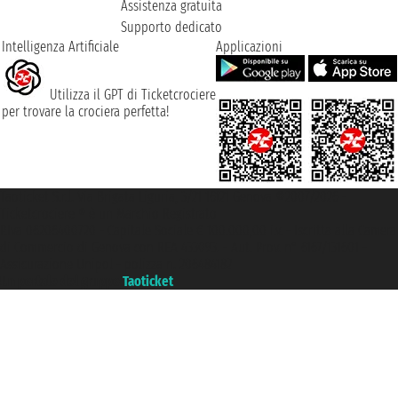
Assistenza gratuita
Supporto dedicato
Intelligenza Artificiale
Applicazioni
Utilizza il GPT di Ticketcrociere
per trovare la crociera perfetta!
Taoticket S.r.l. Via Brigata Liguria, 3/21 16121 Genova ©2007/2026 -
Ticketcrociere ® è un Marchio Registrato
P.Iva 06206400720 - Capitale Sociale € 100.000,00 i.v. - Iscritta alla Camera
di Commercio di Genova con REA 433093. - Aut. Prov. n° 6167/131601 -
Assicurazione Unipol - polizza n. 206484182
Un portale del gruppo
Taoticket