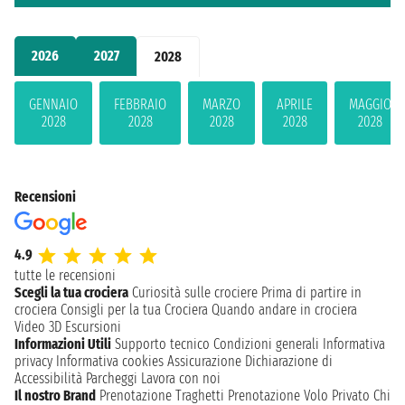
2026
2027
2028
GENNAIO
FEBBRAIO
MARZO
APRILE
MAGGIO
2028
2028
2028
2028
2028
Recensioni
4.9
tutte le recensioni
Scegli la tua crociera
Curiosità sulle crociere
Prima di partire in
crociera
Consigli per la tua Crociera
Quando andare in crociera
Video 3D
Escursioni
Informazioni Utili
Supporto tecnico
Condizioni generali
Informativa
privacy
Informativa cookies
Assicurazione
Dichiarazione di
Accessibilità
Parcheggi
Lavora con noi
Il nostro Brand
Prenotazione Traghetti
Prenotazione Volo Privato
Chi