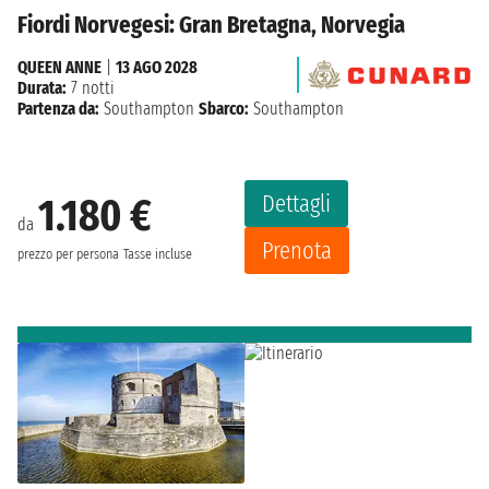
Fiordi Norvegesi: Gran Bretagna, Norvegia
QUEEN ANNE
|
13 AGO 2028
Durata:
7 notti
Partenza da:
Southampton
Sbarco:
Southampton
Dettagli
1.180 €
da
Prenota
prezzo per persona
Tasse incluse