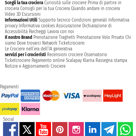
Scegli la tua crociera
Curiosità sulle crociere
Prima di partire in
crociera
Consigli per la tua Crociera
Quando andare in crociera
Video 3D
Escursioni
Informazioni Utili
Supporto tecnico
Condizioni generali
Informativa
privacy
Informativa cookies
Assicurazione
Dichiarazione di
Accessibilità
Parcheggi
Lavora con noi
Il nostro Brand
Prenotazione Traghetti
Prenotazione Volo Privato
Chi
siamo
Dove trovarci
Network
Ticketcrociere:
Le Crociere nell’era dell’IA generativa
servizi per i crocieristi
Recensioni crociere
Osservatorio
Ticketcrociere
Pagamento online
Scalapay
Klarna
Rassegna stampa
Notizie e Aggiornamenti Crociere
Pagamenti
Social