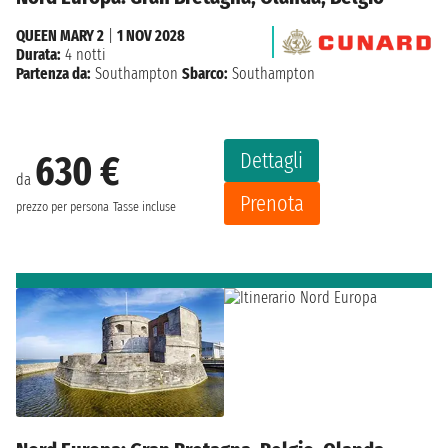
QUEEN MARY 2
|
1 NOV 2028
Durata:
4 notti
Partenza da:
Southampton
Sbarco:
Southampton
Dettagli
630 €
da
Prenota
prezzo per persona
Tasse incluse