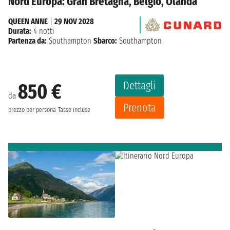
Nord Europa: Gran Bretagna, Belgio, Olanda
QUEEN ANNE
|
29 NOV 2028
Durata:
4 notti
Partenza da:
Southampton
Sbarco:
Southampton
Dettagli
850 €
da
Prenota
prezzo per persona
Tasse incluse