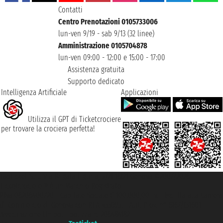
Contatti
Centro Prenotazioni 0105733006
lun-ven 9/19 - sab 9/13 (32 linee)
Amministrazione 0105704878
lun-ven 09:00 - 12:00 e 15:00 - 17:00
Assistenza gratuita
Supporto dedicato
Intelligenza Artificiale
Applicazioni
Utilizza il GPT di Ticketcrociere
per trovare la crociera perfetta!
Taoticket S.r.l. Via Brigata Liguria, 3/21 16121 Genova ©2007/2026 -
Ticketcrociere ® è un Marchio Registrato
P.Iva 06206400720 - Capitale Sociale € 100.000,00 i.v. - Iscritta alla Camera
di Commercio di Genova con REA 433093. - Aut. Prov. n° 6167/131601 -
Assicurazione Unipol - polizza n. 206484182