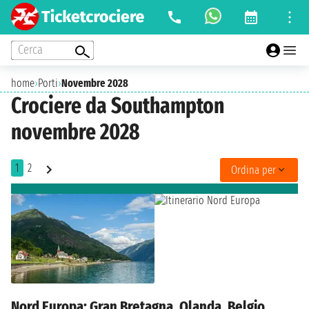
Cerca
home
›
Porti
›
Novembre 2028
Crociere da Southampton
novembre 2028
1
2
Ordina per
Nord Europa: Gran Bretagna, Olanda, Belgio