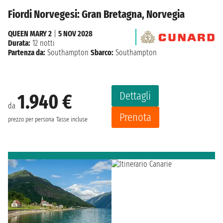
Fiordi Norvegesi: Gran Bretagna, Norvegia
QUEEN MARY 2
|
5 NOV 2028
Durata:
12 notti
Partenza da:
Southampton
Sbarco:
Southampton
Dettagli
1.940 €
da
Prenota
prezzo per persona
Tasse incluse