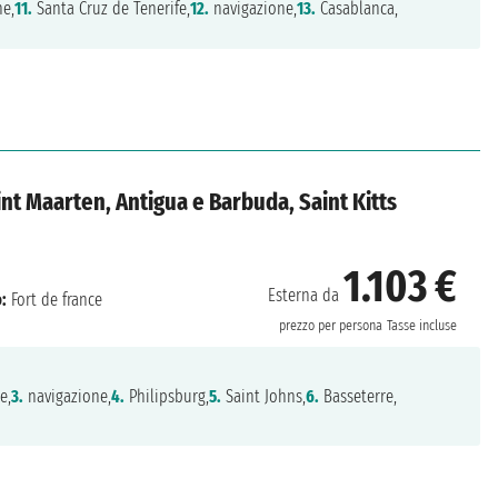
ne,
11.
Santa Cruz de Tenerife,
12.
navigazione,
13.
Casablanca,
nt Maarten, Antigua e Barbuda, Saint Kitts
1.103 €
Esterna da
:
Fort de france
prezzo per persona
Tasse incluse
e,
3.
navigazione,
4.
Philipsburg,
5.
Saint Johns,
6.
Basseterre,