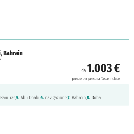
i, Bahrain
7
1.003 €
da
prezzo per persona
Tasse incluse
 Bani Yas,
5.
Abu Dhabi,
6.
navigazione,
7.
Bahrein,
8.
Doha