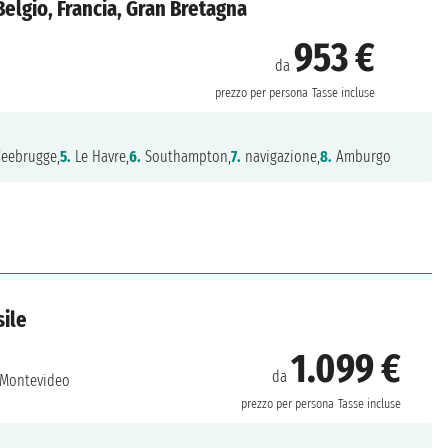
elgio, Francia, Gran Bretagna
953 €
da
prezzo per persona
Tasse incluse
eebrugge,
5.
Le Havre,
6.
Southampton,
7.
navigazione,
8.
Amburgo
sile
1.099 €
da
Montevideo
prezzo per persona
Tasse incluse