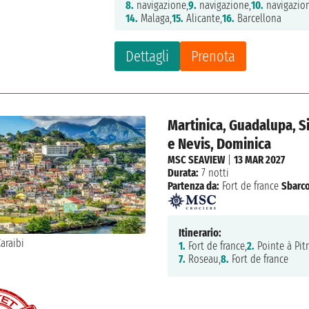
8.
navigazione,
9.
navigazione,
10.
navigazio
14.
Malaga,
15.
Alicante,
16.
Barcellona
Dettagli
Prenota
Martinica, Guadalupa, Si
e Nevis, Dominica
MSC SEAVIEW
|
13 MAR 2027
Durata:
7 notti
Partenza da:
Fort de france
Sbarco
Itinerario:
1.
Fort de france,
2.
Pointe à Pitr
7.
Roseau,
8.
Fort de france