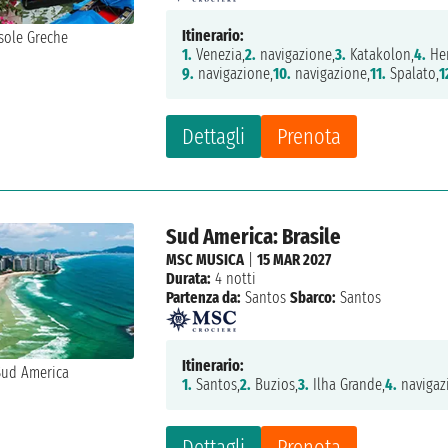
Itinerario:
1.
Venezia,
2.
navigazione,
3.
Katakolon,
4.
Her
9.
navigazione,
10.
navigazione,
11.
Spalato,
1
Dettagli
Prenota
Sud America: Brasile
MSC MUSICA
|
15 MAR 2027
Durata:
4 notti
Partenza da:
Santos
Sbarco:
Santos
Itinerario:
1.
Santos,
2.
Buzios,
3.
Ilha Grande,
4.
navigaz
Dettagli
Prenota