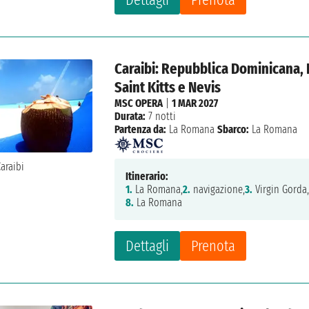
Caraibi: Repubblica Dominicana, I
Saint Kitts e Nevis
MSC OPERA
|
1 MAR 2027
Durata:
7 notti
Partenza da:
La Romana
Sbarco:
La Romana
Itinerario:
1.
La Romana,
2.
navigazione,
3.
Virgin Gorda
8.
La Romana
Dettagli
Prenota