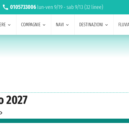
0105733006
lun-ven 9/19 - sab 9/13 (32 linee)
ERE
COMPAGNIE
NAVI
DESTINAZIONI
FLUVIA
o 2027