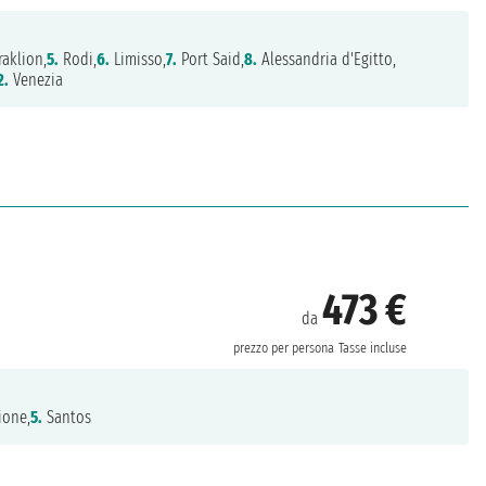
aklion,
5.
Rodi,
6.
Limisso,
7.
Port Said,
8.
Alessandria d'Egitto,
2.
Venezia
473 €
da
prezzo per persona
Tasse incluse
ione,
5.
Santos