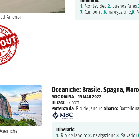
Itinerario:
1.
Montevideo,
2.
Buenos Aires,
7.
Camboriú,
8.
navigazione,
9.
M
Oceaniche: Brasile, Spagna, Mar
MSC DIVINA
|
15 MAR 2027
Durata:
15 notti
Partenza da:
Rio de Janeiro
Sbarco:
Barcellon
Itinerario:
1.
Rio de Janeiro,
2.
navigazione,
3.
Salvador,