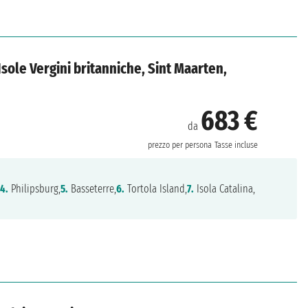
sole Vergini britanniche, Sint Maarten,
683 €
da
prezzo per persona
Tasse incluse
,
4.
Philipsburg,
5.
Basseterre,
6.
Tortola Island,
7.
Isola Catalina,