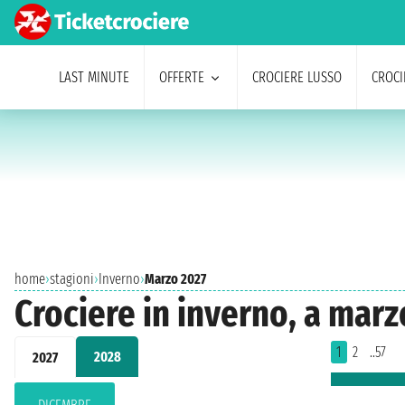
LAST MINUTE
OFFERTE
CROCIERE LUSSO
CROCI
home
›
stagioni
›
Inverno
›
Marzo 2027
Crociere in inverno, a marz
1
2
..57
2028
2027