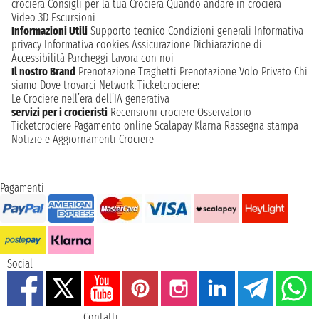
crociera
Consigli per la tua Crociera
Quando andare in crociera
Video 3D
Escursioni
Informazioni Utili
Supporto tecnico
Condizioni generali
Informativa
privacy
Informativa cookies
Assicurazione
Dichiarazione di
Accessibilità
Parcheggi
Lavora con noi
Il nostro Brand
Prenotazione Traghetti
Prenotazione Volo Privato
Chi
siamo
Dove trovarci
Network
Ticketcrociere:
Le Crociere nell’era dell’IA generativa
servizi per i crocieristi
Recensioni crociere
Osservatorio
Ticketcrociere
Pagamento online
Scalapay
Klarna
Rassegna stampa
Notizie e Aggiornamenti Crociere
Pagamenti
Social
Contatti