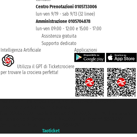
Centro Prenotazioni 0105733006
lun-ven 9/19 - sab 9/13 (32 linee)
Amministrazione 0105704878
lun-ven 09:00 - 12:00 e 15:00 - 17:00
Assistenza gratuita
Supporto dedicato
Intelligenza Artificiale
Applicazioni
Utilizza il GPT di Ticketcrociere
per trovare la crociera perfetta!
Taoticket S.r.l. Via Brigata Liguria, 3/21 16121 Genova ©2007/2026 -
Ticketcrociere ® è un Marchio Registrato
P.Iva 06206400720 - Capitale Sociale € 100.000,00 i.v. - Iscritta alla Camera
di Commercio di Genova con REA 433093. - Aut. Prov. n° 6167/131601 -
Assicurazione Unipol - polizza n. 206484182
Un portale del gruppo
Taoticket