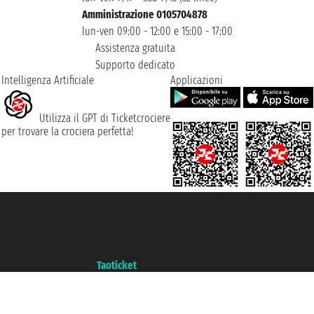
Amministrazione 0105704878
lun-ven 09:00 - 12:00 e 15:00 - 17:00
Assistenza gratuita
Supporto dedicato
Intelligenza Artificiale
Applicazioni
Utilizza il GPT di Ticketcrociere
per trovare la crociera perfetta!
Taoticket S.r.l. Via Brigata Liguria, 3/21 16121 Genova ©2007/2026 -
Ticketcrociere ® è un Marchio Registrato
P.Iva 06206400720 - Capitale Sociale € 100.000,00 i.v. - Iscritta alla Camera
di Commercio di Genova con REA 433093. - Aut. Prov. n° 6167/131601 -
Assicurazione Unipol - polizza n. 206484182
Un portale del gruppo
Taoticket