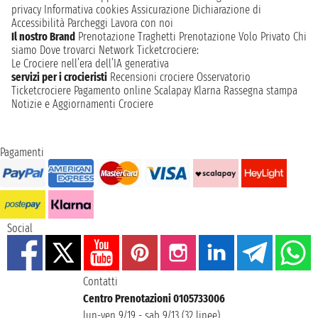
privacy
Informativa cookies
Assicurazione
Dichiarazione di
Accessibilità
Parcheggi
Lavora con noi
Il nostro Brand
Prenotazione Traghetti
Prenotazione Volo Privato
Chi
siamo
Dove trovarci
Network
Ticketcrociere:
Le Crociere nell’era dell’IA generativa
servizi per i crocieristi
Recensioni crociere
Osservatorio
Ticketcrociere
Pagamento online
Scalapay
Klarna
Rassegna stampa
Notizie e Aggiornamenti Crociere
Pagamenti
Social
Contatti
Centro Prenotazioni 0105733006
lun-ven 9/19 - sab 9/13 (32 linee)