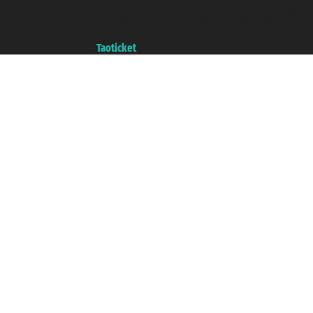
P.Iva 06206400720 - Capitale Sociale € 100.000,00 i.v. - Iscritta alla Camera
di Commercio di Genova con REA 433093. - Aut. Prov. n° 6167/131601 -
Assicurazione Unipol - polizza n. 206484182
Un portale del gruppo
Taoticket