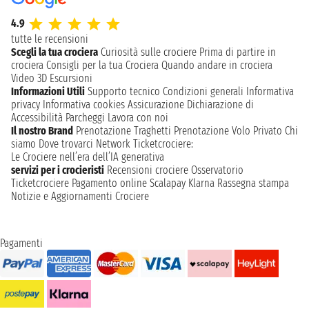
4.9
tutte le recensioni
Scegli la tua crociera
Curiosità sulle crociere
Prima di partire in
crociera
Consigli per la tua Crociera
Quando andare in crociera
Video 3D
Escursioni
Informazioni Utili
Supporto tecnico
Condizioni generali
Informativa
privacy
Informativa cookies
Assicurazione
Dichiarazione di
Accessibilità
Parcheggi
Lavora con noi
Il nostro Brand
Prenotazione Traghetti
Prenotazione Volo Privato
Chi
siamo
Dove trovarci
Network
Ticketcrociere:
Le Crociere nell’era dell’IA generativa
servizi per i crocieristi
Recensioni crociere
Osservatorio
Ticketcrociere
Pagamento online
Scalapay
Klarna
Rassegna stampa
Notizie e Aggiornamenti Crociere
Pagamenti