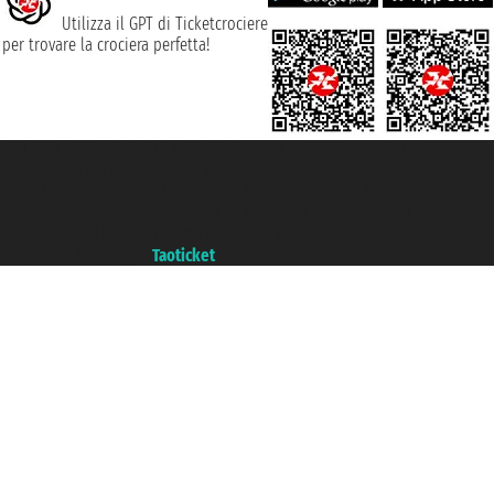
Utilizza il GPT di Ticketcrociere
per trovare la crociera perfetta!
Taoticket S.r.l. Via Brigata Liguria, 3/21 16121 Genova ©2007/2026 -
Ticketcrociere ® è un Marchio Registrato
P.Iva 06206400720 - Capitale Sociale € 100.000,00 i.v. - Iscritta alla Camera
di Commercio di Genova con REA 433093. - Aut. Prov. n° 6167/131601 -
Assicurazione Unipol - polizza n. 206484182
Un portale del gruppo
Taoticket