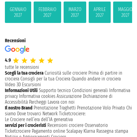
GENNAIO
FEBBRAIO
MARZO
APRILE
MAGGIO
2027
2027
2027
2027
2027
Recensioni
4.9
tutte le recensioni
Scegli la tua crociera
Curiosità sulle crociere
Prima di partire in
crociera
Consigli per la tua Crociera
Quando andare in crociera
Video 3D
Escursioni
Informazioni Utili
Supporto tecnico
Condizioni generali
Informativa
privacy
Informativa cookies
Assicurazione
Dichiarazione di
Accessibilità
Parcheggi
Lavora con noi
Il nostro Brand
Prenotazione Traghetti
Prenotazione Volo Privato
Chi
siamo
Dove trovarci
Network
Ticketcrociere:
Le Crociere nell’era dell’IA generativa
servizi per i crocieristi
Recensioni crociere
Osservatorio
Ticketcrociere
Pagamento online
Scalapay
Klarna
Rassegna stampa
Notizie e Aggiornamenti Crociere