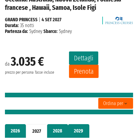
francese , Hawaii, Samoa, Isole Figi
GRAND PRINCESS
|
4 SET 2027
Durata:
35 notti
Partenza da:
Sydney
Sbarco:
Sydney
Dettagli
3.035 €
da
Prenota
prezzo per persona
Tasse incluse
Ordina per
2026
2028
2029
2027