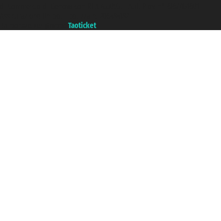
di Commercio di Genova con REA 433093. - Aut. Prov. n° 6167/131601 -
Assicurazione Unipol - polizza n. 206484182
Un portale del gruppo
Taoticket