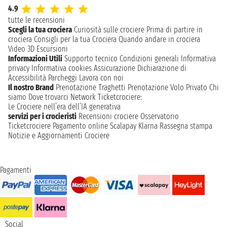
4.9
tutte le recensioni
Scegli la tua crociera
Curiosità sulle crociere
Prima di partire in
crociera
Consigli per la tua Crociera
Quando andare in crociera
Video 3D
Escursioni
Informazioni Utili
Supporto tecnico
Condizioni generali
Informativa
privacy
Informativa cookies
Assicurazione
Dichiarazione di
Accessibilità
Parcheggi
Lavora con noi
Il nostro Brand
Prenotazione Traghetti
Prenotazione Volo Privato
Chi
siamo
Dove trovarci
Network
Ticketcrociere:
Le Crociere nell’era dell’IA generativa
servizi per i crocieristi
Recensioni crociere
Osservatorio
Ticketcrociere
Pagamento online
Scalapay
Klarna
Rassegna stampa
Notizie e Aggiornamenti Crociere
Pagamenti
Social