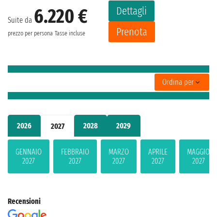
Dettagli
6.220 €
Suite da
Prenota
prezzo per persona
Tasse incluse
Ordina per
2026
2028
2029
2027
GENNAIO
FEBBRAIO
MARZO
APRILE
MAGGIO
2027
2027
2027
2027
2027
Recensioni