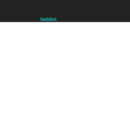
P.Iva 06206400720 - Capitale Sociale € 100.000,00 i.v. - Iscritta alla Camera
di Commercio di Genova con REA 433093. - Aut. Prov. n° 6167/131601 -
Assicurazione Unipol - polizza n. 206484182
Un portale del gruppo
Taoticket