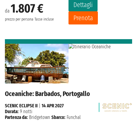
Dettagli
1.807 €
da
Prenota
prezzo per persona
Tasse incluse
Oceaniche: Barbados, Portogallo
SCENIC ECLIPSE II
|
14 APR 2027
Durata:
9 notti
Partenza da:
Bridgetown
Sbarco:
Funchal