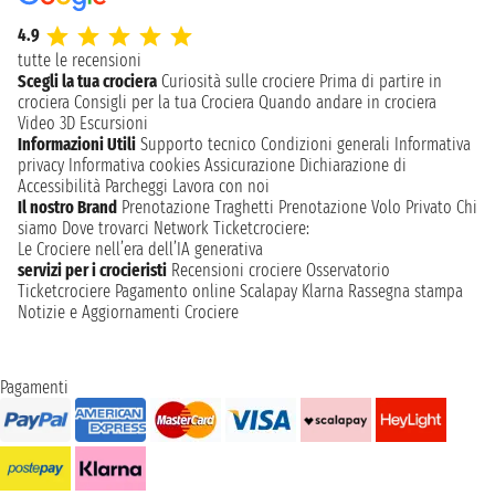
4.9
tutte le recensioni
Scegli la tua crociera
Curiosità sulle crociere
Prima di partire in
crociera
Consigli per la tua Crociera
Quando andare in crociera
Video 3D
Escursioni
Informazioni Utili
Supporto tecnico
Condizioni generali
Informativa
privacy
Informativa cookies
Assicurazione
Dichiarazione di
Accessibilità
Parcheggi
Lavora con noi
Il nostro Brand
Prenotazione Traghetti
Prenotazione Volo Privato
Chi
siamo
Dove trovarci
Network
Ticketcrociere:
Le Crociere nell’era dell’IA generativa
servizi per i crocieristi
Recensioni crociere
Osservatorio
Ticketcrociere
Pagamento online
Scalapay
Klarna
Rassegna stampa
Notizie e Aggiornamenti Crociere
Pagamenti