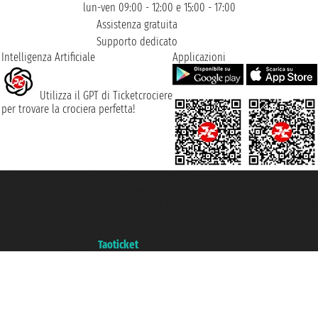
lun-ven 09:00 - 12:00 e 15:00 - 17:00
Assistenza gratuita
Supporto dedicato
Intelligenza Artificiale
Applicazioni
Utilizza il GPT di Ticketcrociere
per trovare la crociera perfetta!
Taoticket S.r.l. Via Brigata Liguria, 3/21 16121 Genova ©2007/2026 -
Ticketcrociere ® è un Marchio Registrato
P.Iva 06206400720 - Capitale Sociale € 100.000,00 i.v. - Iscritta alla Camera
di Commercio di Genova con REA 433093. - Aut. Prov. n° 6167/131601 -
Assicurazione Unipol - polizza n. 206484182
Un portale del gruppo
Taoticket