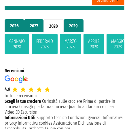
Ordina per
2026
2027
2029
2028
GENNAIO
FEBBRAIO
MARZO
APRILE
MAGGIO
2028
2028
2028
2028
2028
Recensioni
4.9
tutte le recensioni
Scegli la tua crociera
Curiosità sulle crociere
Prima di partire in
crociera
Consigli per la tua Crociera
Quando andare in crociera
Video 3D
Escursioni
Informazioni Utili
Supporto tecnico
Condizioni generali
Informativa
privacy
Informativa cookies
Assicurazione
Dichiarazione di
Accessibilità
Parcheggi
Lavora con noi