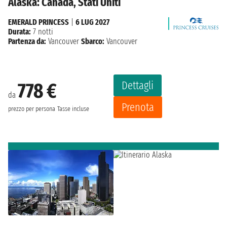
Alaska: Canada, Stati Uniti
EMERALD PRINCESS
|
6 LUG 2027
Durata:
7 notti
Partenza da:
Vancouver
Sbarco:
Vancouver
Dettagli
778 €
da
Prenota
prezzo per persona
Tasse incluse