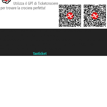
Utilizza il GPT di Ticketcrociere
per trovare la crociera perfetta!
Taoticket S.r.l. Via Brigata Liguria, 3/21 16121 Genova ©2007/2026 -
Ticketcrociere ® è un Marchio Registrato
P.Iva 06206400720 - Capitale Sociale € 100.000,00 i.v. - Iscritta alla Camera
di Commercio di Genova con REA 433093. - Aut. Prov. n° 6167/131601 -
Assicurazione Unipol - polizza n. 206484182
Un portale del gruppo
Taoticket