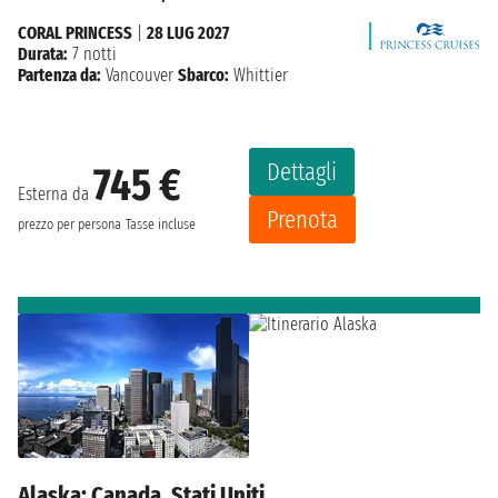
CORAL PRINCESS
|
28 LUG 2027
Durata:
7 notti
Partenza da:
Vancouver
Sbarco:
Whittier
Dettagli
745 €
Esterna da
Prenota
prezzo per persona
Tasse incluse
Alaska: Canada, Stati Uniti