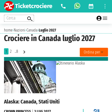
Cerca
home
›
Nazioni
›
Canada
›
Luglio 2027
Crociere in Canada luglio 2027
1
2
..8
Ordina per
Alaska: Canada, Stati Uniti
CROWN PRINCESS
|
3 LUG 2027