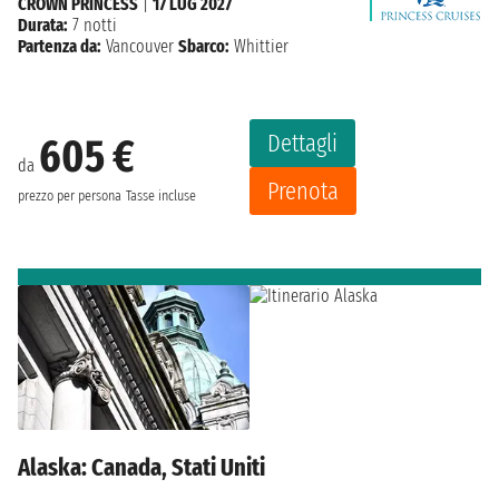
CROWN PRINCESS
|
17 LUG 2027
Durata:
7 notti
Partenza da:
Vancouver
Sbarco:
Whittier
Dettagli
605 €
da
Prenota
prezzo per persona
Tasse incluse
Alaska: Canada, Stati Uniti