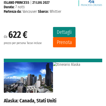
ISLAND PRINCESS
|
21 LUG 2027
Durata:
7 notti
Partenza da:
Vancouver
Sbarco:
Whittier
Dettagli
622 €
da
Prenota
prezzo per persona
Tasse incluse
Alaska: Canada, Stati Uniti