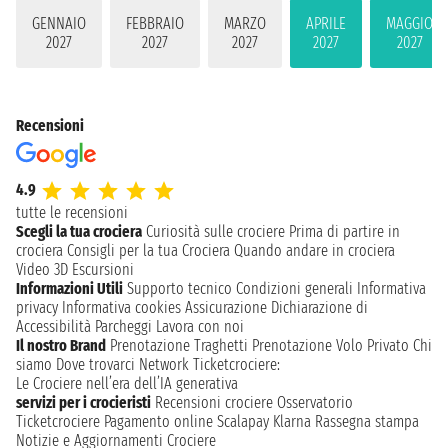
GENNAIO
FEBBRAIO
MARZO
APRILE
MAGGIO
2027
2027
2027
2027
2027
Recensioni
4.9
tutte le recensioni
Scegli la tua crociera
Curiosità sulle crociere
Prima di partire in
crociera
Consigli per la tua Crociera
Quando andare in crociera
Video 3D
Escursioni
Informazioni Utili
Supporto tecnico
Condizioni generali
Informativa
privacy
Informativa cookies
Assicurazione
Dichiarazione di
Accessibilità
Parcheggi
Lavora con noi
Il nostro Brand
Prenotazione Traghetti
Prenotazione Volo Privato
Chi
siamo
Dove trovarci
Network
Ticketcrociere:
Le Crociere nell’era dell’IA generativa
servizi per i crocieristi
Recensioni crociere
Osservatorio
Ticketcrociere
Pagamento online
Scalapay
Klarna
Rassegna stampa
Notizie e Aggiornamenti Crociere