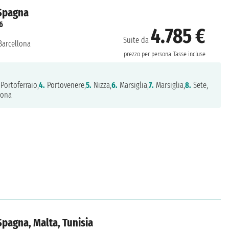
 Spagna
6
4.785 €
Suite da
arcellona
prezzo per persona
Tasse incluse
Portoferraio,
4.
Portovenere,
5.
Nizza,
6.
Marsiglia,
7.
Marsiglia,
8.
Sete,
lona
 Spagna, Malta, Tunisia