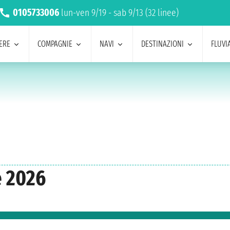
0105733006
lun-ven 9/19 - sab 9/13 (32 linee)
ERE
COMPAGNIE
NAVI
DESTINAZIONI
FLUVIA
e 2026