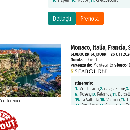
9.
Trapani,
10.
Napoli,
11.
Civitavecchia
Dettagli
Prenota
Monaco, Italia, Francia,
SEABOURN SOJOURN
|
26 OTT 202
Durata:
30 notti
Partenza da:
Montecarlo
Sbarco:
B
Itinerario:
1.
Montecarlo,
2.
navigazione,
3.
9.
Roses,
10.
Palamos,
11.
Barcell
15.
La Valletta,
16.
Victoria,
17.
Tu
22.
Bonifacio,
23.
Cagliari,
24.
Tr
29.
Port Mahon,
30.
Palma di Ma