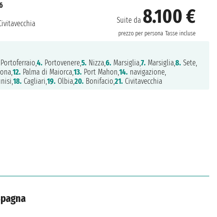
6
8.100 €
Suite da
ivitavecchia
prezzo per persona
Tasse incluse
Portoferraio,
4.
Portovenere,
5.
Nizza,
6.
Marsiglia,
7.
Marsiglia,
8.
Sete,
ona,
12.
Palma di Maiorca,
13.
Port Mahon,
14.
navigazione,
nisi,
18.
Cagliari,
19.
Olbia,
20.
Bonifacio,
21.
Civitavecchia
Spagna