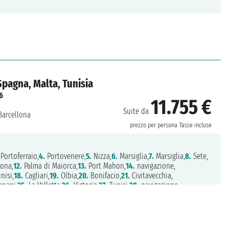
 Spagna, Malta, Tunisia
6
11.755 €
Suite da
arcellona
prezzo per persona
Tasse incluse
Portoferraio,
4.
Portovenere,
5.
Nizza,
6.
Marsiglia,
7.
Marsiglia,
8.
Sete,
ona,
12.
Palma di Maiorca,
13.
Port Mahon,
14.
navigazione,
nisi,
18.
Cagliari,
19.
Olbia,
20.
Bonifacio,
21.
Civitavecchia,
apani,
25.
La Valletta,
26.
Victoria,
27.
Tunisi,
28.
navigazione,
iorca,
31.
Barcellona