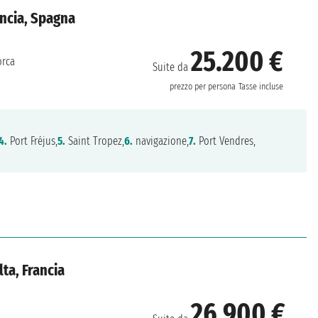
ancia, Spagna
25.200 €
orca
Suite da
prezzo per persona
Tasse incluse
4.
Port Fréjus,
5.
Saint Tropez,
6.
navigazione,
7.
Port Vendres,
ta, Francia
26.900 €