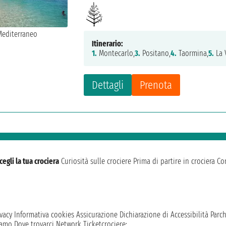
Itinerario:
1.
Montecarlo,
3.
Positano,
4.
Taormina,
5.
La V
Dettagli
Prenota
cegli la tua crociera
Curiosità sulle crociere
Prima di partire in crociera
Con
vacy
Informativa cookies
Assicurazione
Dichiarazione di Accessibilità
Parc
iamo
Dove trovarci
Network
Ticketcrociere: