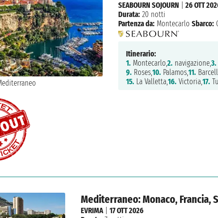
SEABOURN SOJOURN
|
26 OTT 202
Durata:
20 notti
Partenza da:
Montecarlo
Sbarco:
C
Itinerario:
1.
Montecarlo,
2.
navigazione,
3.
9.
Roses,
10.
Palamos,
11.
Barcell
15.
La Valletta,
16.
Victoria,
17.
Tu
Mediterraneo: Monaco, Francia, 
EVRIMA
|
17 OTT 2026