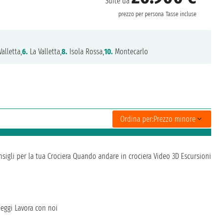
Suite da
prezzo per persona
Tasse incluse
alletta,
6.
La Valletta,
8.
Isola Rossa,
10.
Montecarlo
Ordina per:
Prezzo minore
sigli per la tua Crociera
Quando andare in crociera
Video 3D
Escursioni
heggi
Lavora con noi