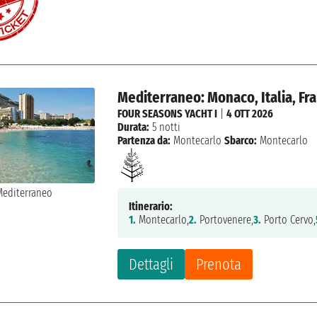
Mediterraneo: Monaco, Italia, Fr
FOUR SEASONS YACHT I
|
4 OTT 2026
Durata:
5 notti
Partenza da:
Montecarlo
Sbarco:
Montecarlo
Itinerario:
1.
Montecarlo,
2.
Portovenere,
3.
Porto Cervo,
Dettagli
Prenota