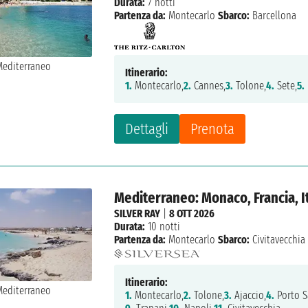
Durata:
7 notti
Partenza da:
Montecarlo
Sbarco:
Barcellona
Itinerario:
1.
Montecarlo,
2.
Cannes,
3.
Tolone,
4.
Sete,
5.
Dettagli
Prenota
Mediterraneo: Monaco, Francia, I
SILVER RAY
|
8 OTT 2026
Durata:
10 notti
Partenza da:
Montecarlo
Sbarco:
Civitavecchia
Itinerario:
1.
Montecarlo,
2.
Tolone,
3.
Ajaccio,
4.
Porto S