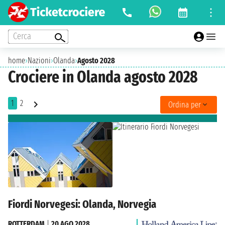
Cerca
home
›
Nazioni
›
Olanda
›
Agosto 2028
Crociere in Olanda agosto 2028
1
2
Ordina per
Fiordi Norvegesi: Olanda, Norvegia
ROTTERDAM
|
20 AGO 2028