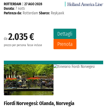
ROTTERDAM
|
27 AGO 2028
Durata:
7 notti
Partenza da:
Rotterdam
Sbarco:
Reykjavik
Dettagli
2.035 €
da
Prenota
prezzo per persona
Tasse incluse
Fiordi Norvegesi: Olanda, Norvegia