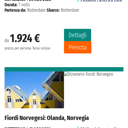
Durata:
7 notti
Partenza da:
Rotterdam
Sbarco:
Rotterdam
Dettagli
1.924 €
da
Prenota
prezzo per persona
Tasse incluse
Fiordi Norvegesi: Olanda, Norvegia