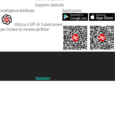
Supporto dedicato
Intelligenza Artificiale
Applicazioni
Utilizza il GPT di Ticketcrociere
per trovare la crociera perfetta!
Taoticket S.r.l. Via Brigata Liguria, 3/21 16121 Genova ©2007/2026 -
Ticketcrociere ® è un Marchio Registrato
P.Iva 06206400720 - Capitale Sociale € 100.000,00 i.v. - Iscritta alla Camera
di Commercio di Genova con REA 433093. - Aut. Prov. n° 6167/131601 -
Assicurazione Unipol - polizza n. 206484182
Un portale del gruppo
Taoticket