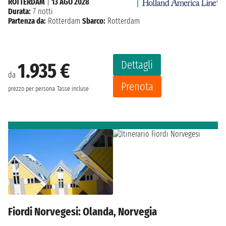
ROTTERDAM
|
13 AGO 2028
Durata:
7 notti
Partenza da:
Rotterdam
Sbarco:
Rotterdam
Dettagli
1.935 €
da
Prenota
prezzo per persona
Tasse incluse
Fiordi Norvegesi: Olanda, Norvegia