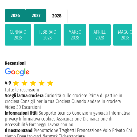
2026
2027
2028
GENNAIO
FEBBRAIO
MARZO
APRILE
MAGGIO
2028
2028
2028
2028
2028
Recensioni
4.9
tutte le recensioni
Scegli la tua crociera
Curiosità sulle crociere
Prima di partire in
crociera
Consigli per la tua Crociera
Quando andare in crociera
Video 3D
Escursioni
Informazioni Utili
Supporto tecnico
Condizioni generali
Informativa
privacy
Informativa cookies
Assicurazione
Dichiarazione di
Accessibilità
Parcheggi
Lavora con noi
Il nostro Brand
Prenotazione Traghetti
Prenotazione Volo Privato
Chi
siamo
Dove trovarci
Network
Ticketcrociere: