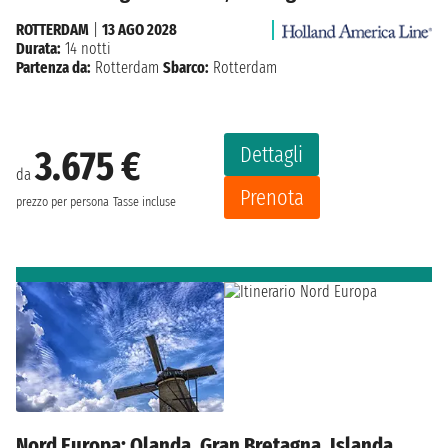
ROTTERDAM
|
13 AGO 2028
Durata:
14 notti
Partenza da:
Rotterdam
Sbarco:
Rotterdam
Dettagli
3.675 €
da
Prenota
prezzo per persona
Tasse incluse
Nord Europa: Olanda, Gran Bretagna, Islanda,