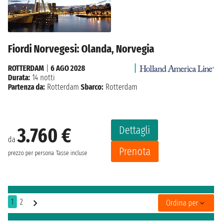
Fiordi Norvegesi: Olanda, Norvegia
ROTTERDAM
|
6 AGO 2028
Durata:
14 notti
Partenza da:
Rotterdam
Sbarco:
Rotterdam
Dettagli
3.760 €
da
Prenota
prezzo per persona
Tasse incluse
1
2
Ordina per