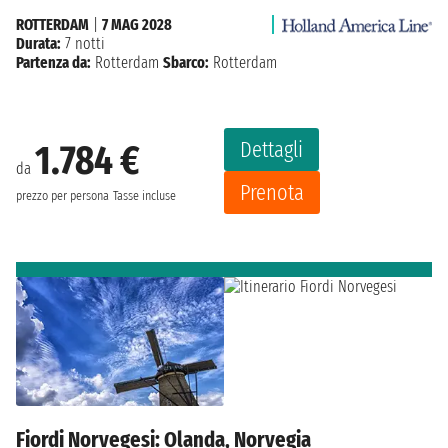
ROTTERDAM
|
7 MAG 2028
Durata:
7 notti
Partenza da:
Rotterdam
Sbarco:
Rotterdam
Dettagli
1.784 €
da
Prenota
prezzo per persona
Tasse incluse
Fiordi Norvegesi: Olanda, Norvegia