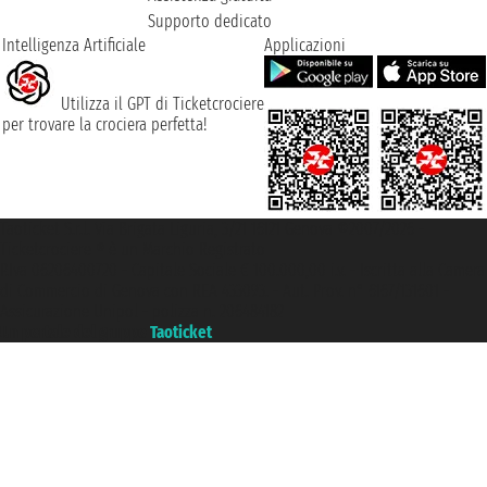
Supporto dedicato
Intelligenza Artificiale
Applicazioni
Utilizza il GPT di Ticketcrociere
per trovare la crociera perfetta!
Taoticket S.r.l. Via Brigata Liguria, 3/21 16121 Genova ©2007/2026 -
Ticketcrociere ® è un Marchio Registrato
P.Iva 06206400720 - Capitale Sociale € 100.000,00 i.v. - Iscritta alla Camera
di Commercio di Genova con REA 433093. - Aut. Prov. n° 6167/131601 -
Assicurazione Unipol - polizza n. 206484182
Un portale del gruppo
Taoticket