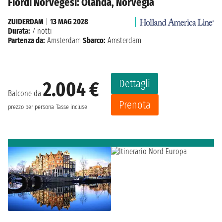
Fiordi Norvegesi: Olanda, Norvegia
ZUIDERDAM
|
13 MAG 2028
Durata:
7 notti
Partenza da:
Amsterdam
Sbarco:
Amsterdam
Dettagli
2.004 €
Balcone da
Prenota
prezzo per persona
Tasse incluse