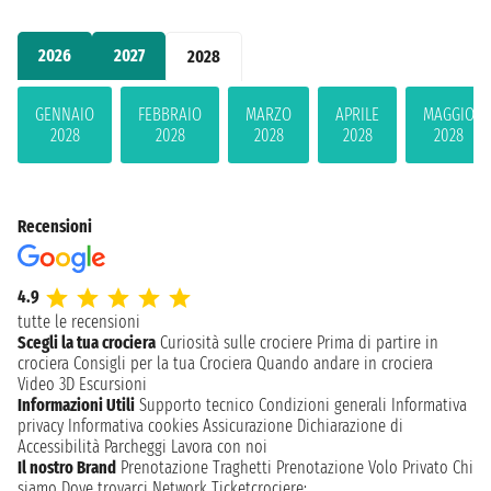
2026
2027
2028
GENNAIO
FEBBRAIO
MARZO
APRILE
MAGGIO
2028
2028
2028
2028
2028
Recensioni
4.9
tutte le recensioni
Scegli la tua crociera
Curiosità sulle crociere
Prima di partire in
crociera
Consigli per la tua Crociera
Quando andare in crociera
Video 3D
Escursioni
Informazioni Utili
Supporto tecnico
Condizioni generali
Informativa
privacy
Informativa cookies
Assicurazione
Dichiarazione di
Accessibilità
Parcheggi
Lavora con noi
Il nostro Brand
Prenotazione Traghetti
Prenotazione Volo Privato
Chi
siamo
Dove trovarci
Network
Ticketcrociere: