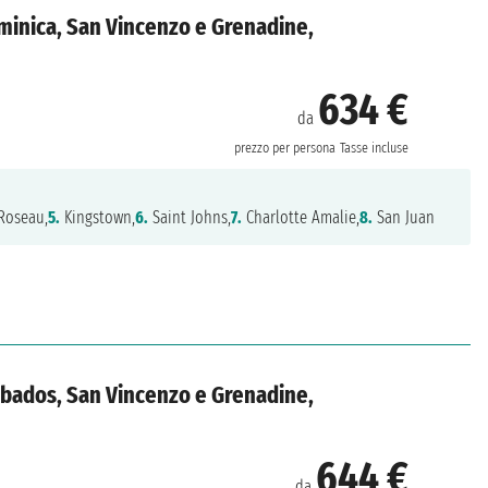
ominica, San Vincenzo e Grenadine,
634 €
da
prezzo per persona
Tasse incluse
Roseau,
5.
Kingstown,
6.
Saint Johns,
7.
Charlotte Amalie,
8.
San Juan
arbados, San Vincenzo e Grenadine,
644 €
da