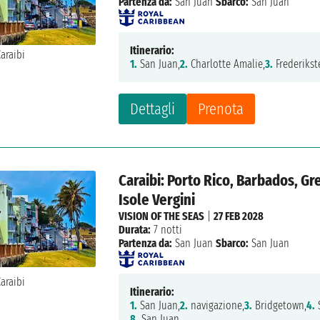
Partenza da:
San Juan
Sbarco:
San Juan
Itinerario:
1.
San Juan,
2.
Charlotte Amalie,
3.
Frederikst
Dettagli
Prenota
Caraibi: Porto Rico, Barbados, Gr
Isole Vergini
VISION OF THE SEAS
|
27 FEB 2028
Durata:
7 notti
Partenza da:
San Juan
Sbarco:
San Juan
Itinerario:
1.
San Juan,
2.
navigazione,
3.
Bridgetown,
4.
S
8.
San Juan