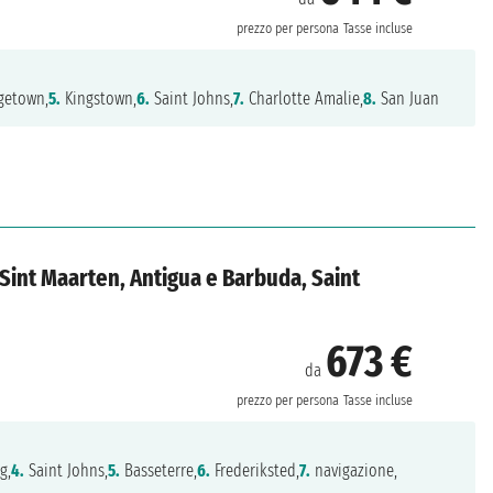
prezzo per persona
Tasse incluse
getown,
5.
Kingstown,
6.
Saint Johns,
7.
Charlotte Amalie,
8.
San Juan
, Sint Maarten, Antigua e Barbuda, Saint
673 €
da
prezzo per persona
Tasse incluse
g,
4.
Saint Johns,
5.
Basseterre,
6.
Frederiksted,
7.
navigazione,