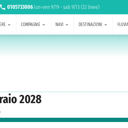
0105733006
lun-ven 9/19 - sab 9/13 (32 linee)
ERE
COMPAGNIE
NAVI
DESTINAZIONI
FLUVIA
braio 2028