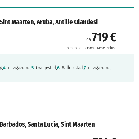
, Sint Maarten, Aruba, Antille Olandesi
719 €
da
prezzo per persona
Tasse incluse
g,
4.
navigazione,
5.
Oranjestad,
6.
Willemstad,
7.
navigazione,
i, Barbados, Santa Lucia, Sint Maarten