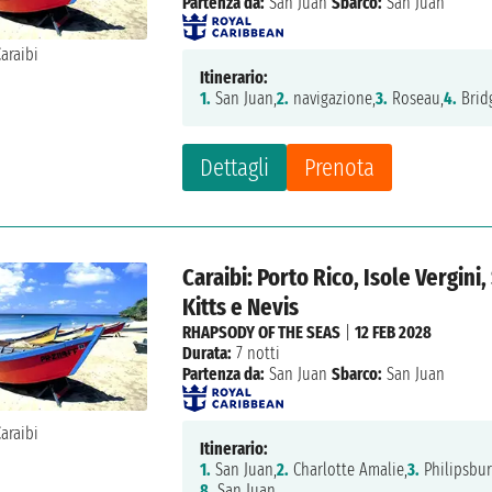
Partenza da:
San Juan
Sbarco:
San Juan
Itinerario:
1.
San Juan,
2.
navigazione,
3.
Roseau,
4.
Brid
Dettagli
Prenota
Caraibi: Porto Rico, Isole Vergini
Kitts e Nevis
RHAPSODY OF THE SEAS
|
12 FEB 2028
Durata:
7 notti
Partenza da:
San Juan
Sbarco:
San Juan
Itinerario:
1.
San Juan,
2.
Charlotte Amalie,
3.
Philipsbur
8.
San Juan