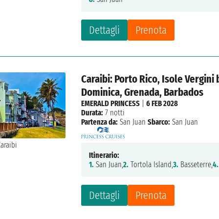
Dettagli
Prenota
Caraibi: Porto Rico, Isole Vergini 
Dominica, Grenada, Barbados
EMERALD PRINCESS
|
6 FEB 2028
Durata:
7 notti
Partenza da:
San Juan
Sbarco:
San Juan
Itinerario:
1.
San Juan,
2.
Tortola Island,
3.
Basseterre,
4.
Dettagli
Prenota