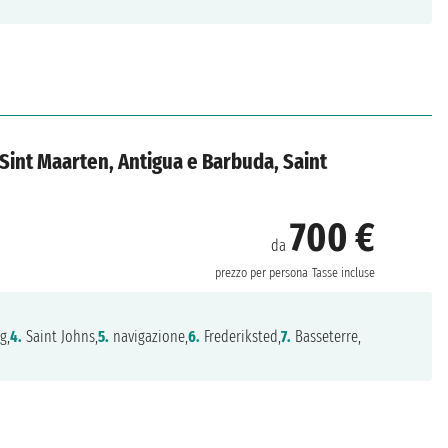
, Sint Maarten, Antigua e Barbuda, Saint
700 €
da
prezzo per persona
Tasse incluse
g,
4.
Saint Johns,
5.
navigazione,
6.
Frederiksted,
7.
Basseterre,