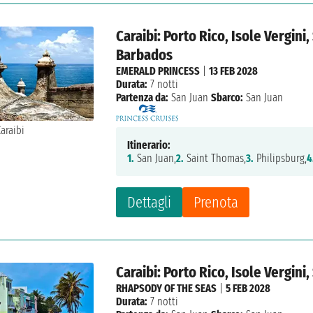
Caraibi: Porto Rico, Isole Vergini
Barbados
EMERALD PRINCESS
|
13 FEB 2028
Durata:
7 notti
Partenza da:
San Juan
Sbarco:
San Juan
Itinerario:
1.
San Juan,
2.
Saint Thomas,
3.
Philipsburg,
4
Dettagli
Prenota
Caraibi: Porto Rico, Isole Vergin
RHAPSODY OF THE SEAS
|
5 FEB 2028
Durata:
7 notti