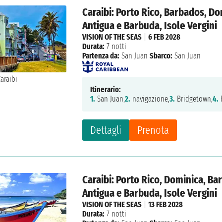
Caraibi: Porto Rico, Barbados, D
Antigua e Barbuda, Isole Vergini
VISION OF THE SEAS
|
6 FEB 2028
Durata:
7 notti
Partenza da:
San Juan
Sbarco:
San Juan
Itinerario:
1.
San Juan,
2.
navigazione,
3.
Bridgetown,
4.
Dettagli
Prenota
Caraibi: Porto Rico, Dominica, B
Antigua e Barbuda, Isole Vergini
VISION OF THE SEAS
|
13 FEB 2028
Durata:
7 notti