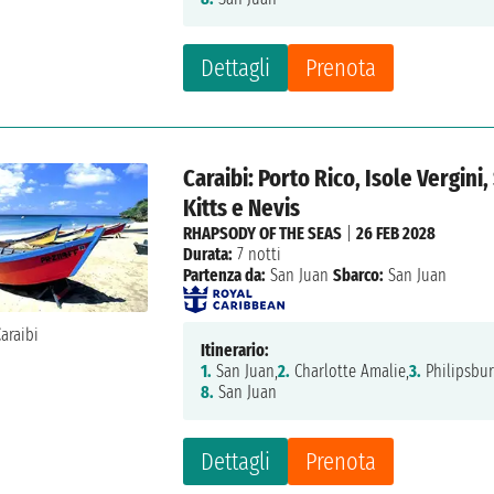
Dettagli
Prenota
Caraibi: Porto Rico, Isole Vergini
Kitts e Nevis
RHAPSODY OF THE SEAS
|
26 FEB 2028
Durata:
7 notti
Partenza da:
San Juan
Sbarco:
San Juan
Itinerario:
1.
San Juan,
2.
Charlotte Amalie,
3.
Philipsbur
8.
San Juan
Dettagli
Prenota