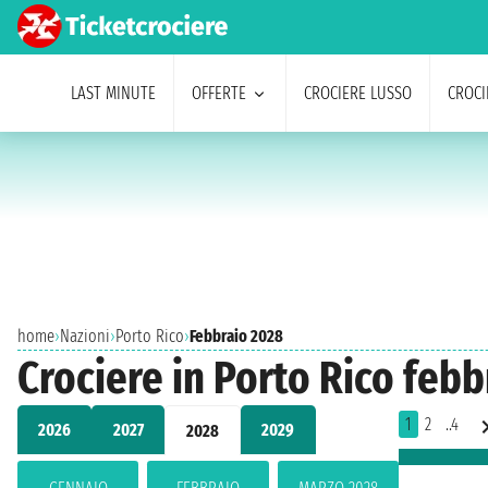
LAST MINUTE
OFFERTE
CROCIERE LUSSO
CROCI
home
›
Nazioni
›
Porto Rico
›
Febbraio 2028
Crociere in Porto Rico feb
1
2
..4
2026
2027
2029
2028