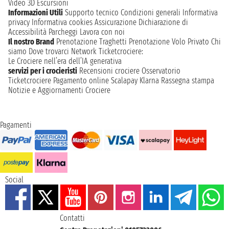
Video 3D
Escursioni
Informazioni Utili
Supporto tecnico
Condizioni generali
Informativa
privacy
Informativa cookies
Assicurazione
Dichiarazione di
Accessibilità
Parcheggi
Lavora con noi
Il nostro Brand
Prenotazione Traghetti
Prenotazione Volo Privato
Chi
siamo
Dove trovarci
Network
Ticketcrociere:
Le Crociere nell’era dell’IA generativa
servizi per i crocieristi
Recensioni crociere
Osservatorio
Ticketcrociere
Pagamento online
Scalapay
Klarna
Rassegna stampa
Notizie e Aggiornamenti Crociere
Pagamenti
Social
Contatti