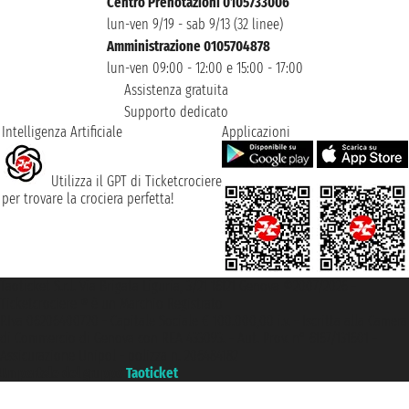
Centro Prenotazioni 0105733006
lun-ven 9/19 - sab 9/13 (32 linee)
Amministrazione 0105704878
lun-ven 09:00 - 12:00 e 15:00 - 17:00
Assistenza gratuita
Supporto dedicato
Intelligenza Artificiale
Applicazioni
Utilizza il GPT di Ticketcrociere
per trovare la crociera perfetta!
Taoticket S.r.l. Via Brigata Liguria, 3/21 16121 Genova ©2007/2026 -
Ticketcrociere ® è un Marchio Registrato
P.Iva 06206400720 - Capitale Sociale € 100.000,00 i.v. - Iscritta alla Camera
di Commercio di Genova con REA 433093. - Aut. Prov. n° 6167/131601 -
Assicurazione Unipol - polizza n. 206484182
Un portale del gruppo
Taoticket