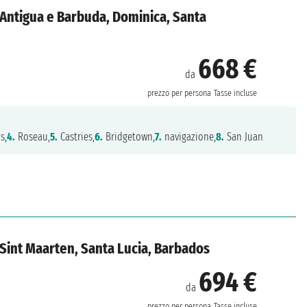
i, Antigua e Barbuda, Dominica, Santa
668 €
da
prezzo per persona
Tasse incluse
s,
4.
Roseau,
5.
Castries,
6.
Bridgetown,
7.
navigazione,
8.
San Juan
i, Sint Maarten, Santa Lucia, Barbados
694 €
da
prezzo per persona
Tasse incluse