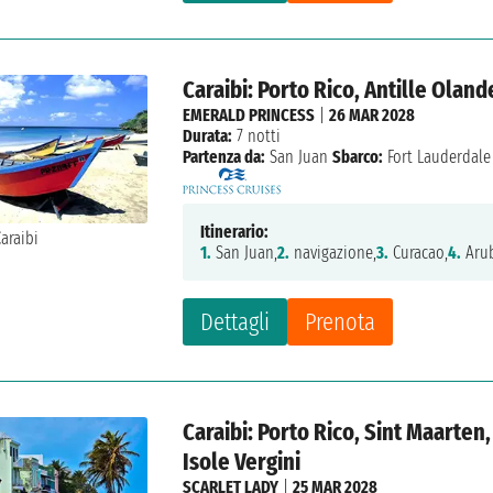
Caraibi: Porto Rico, Antille Olande
EMERALD PRINCESS
|
26 MAR 2028
Durata:
7 notti
Partenza da:
San Juan
Sbarco:
Fort Lauderdale
Itinerario:
1.
San Juan,
2.
navigazione,
3.
Curacao,
4.
Aru
Dettagli
Prenota
Caraibi: Porto Rico, Sint Maarten,
Isole Vergini
SCARLET LADY
|
25 MAR 2028