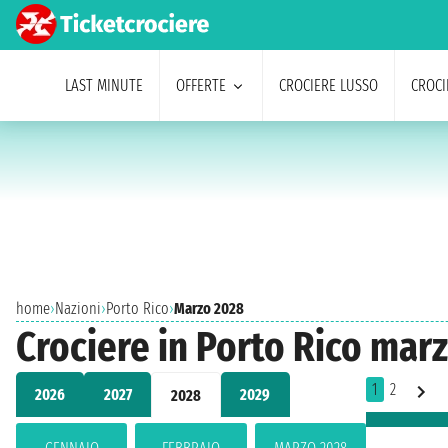
LAST MINUTE
OFFERTE
CROCIERE LUSSO
CROCI
home
›
Nazioni
›
Porto Rico
›
Marzo 2028
Crociere in Porto Rico mar
1
2
2026
2027
2029
2028