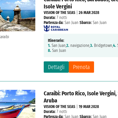
Isole Vergini
VISION OF THE SEAS
|
26 MAR 2028
Durata:
7 notti
Partenza da:
San Juan
Sbarco:
San Juan
Itinerario:
1.
San Juan,
2.
navigazione,
3.
Bridgetown,
4.
S
8.
San Juan
Dettagli
Prenota
Caraibi: Porto Rico, Isole Vergini,
Aruba
VISION OF THE SEAS
|
19 MAR 2028
Durata:
7 notti
Partenza da:
San Juan
Sbarco:
San Juan