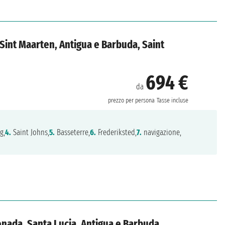
, Sint Maarten, Antigua e Barbuda, Saint
694 €
da
prezzo per persona
Tasse incluse
g,
4.
Saint Johns,
5.
Basseterre,
6.
Frederiksted,
7.
navigazione,
enada, Santa Lucia, Antigua e Barbuda,