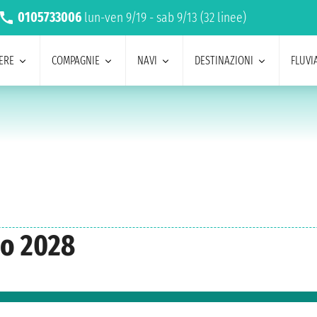
0105733006
lun-ven 9/19 - sab 9/13 (32 linee)
ERE
COMPAGNIE
NAVI
DESTINAZIONI
FLUVIA
zo 2028