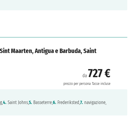
, Sint Maarten, Antigua e Barbuda, Saint
727 €
da
prezzo per persona
Tasse incluse
g,
4.
Saint Johns,
5.
Basseterre,
6.
Frederiksted,
7.
navigazione,