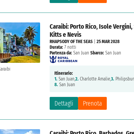
Caraibi: Porto Rico, Isole Vergini
Kitts e Nevis
RHAPSODY OF THE SEAS
|
25 MAR 2028
Durata:
7 notti
Partenza da:
San Juan
Sbarco:
San Juan
Itinerario:
1.
San Juan,
2.
Charlotte Amalie,
3.
Philipsbur
8.
San Juan
Dettagli
Prenota
Caraibi: Porto Rico, Barbados, Gr