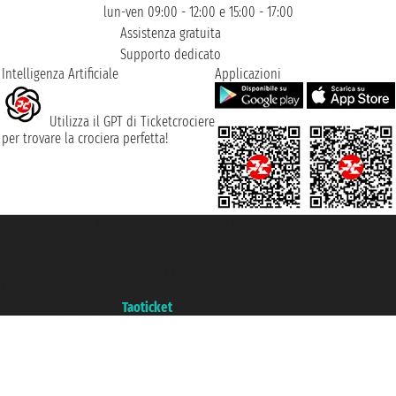
lun-ven 09:00 - 12:00 e 15:00 - 17:00
Assistenza gratuita
Supporto dedicato
Intelligenza Artificiale
Applicazioni
Utilizza il GPT di Ticketcrociere
per trovare la crociera perfetta!
Taoticket S.r.l. Via Brigata Liguria, 3/21 16121 Genova ©2007/2026 -
Ticketcrociere ® è un Marchio Registrato
P.Iva 06206400720 - Capitale Sociale € 100.000,00 i.v. - Iscritta alla Camera
di Commercio di Genova con REA 433093. - Aut. Prov. n° 6167/131601 -
Assicurazione Unipol - polizza n. 206484182
Un portale del gruppo
Taoticket