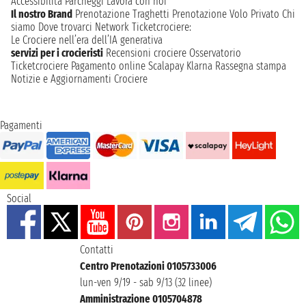
Accessibilità
Parcheggi
Lavora con noi
Il nostro Brand
Prenotazione Traghetti
Prenotazione Volo Privato
Chi
siamo
Dove trovarci
Network
Ticketcrociere:
Le Crociere nell’era dell’IA generativa
servizi per i crocieristi
Recensioni crociere
Osservatorio
Ticketcrociere
Pagamento online
Scalapay
Klarna
Rassegna stampa
Notizie e Aggiornamenti Crociere
Pagamenti
Social
Contatti
Centro Prenotazioni 0105733006
lun-ven 9/19 - sab 9/13 (32 linee)
Amministrazione 0105704878