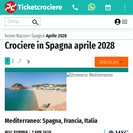
Cerca
home
›
Nazioni
›
Spagna
›
Aprile 2028
Crociere in Spagna aprile 2028
1
2
..7
Ordina per
Mediterraneo: Spagna, Francia, Italia
MSC EURIBIA
|
1 APR 2028