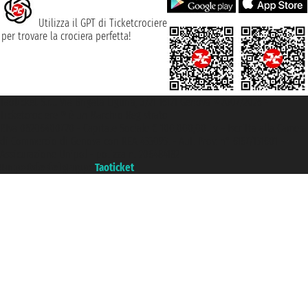
Utilizza il GPT di Ticketcrociere
per trovare la crociera perfetta!
Taoticket S.r.l. Via Brigata Liguria, 3/21 16121 Genova ©2007/2026 -
Ticketcrociere ® è un Marchio Registrato
P.Iva 06206400720 - Capitale Sociale € 100.000,00 i.v. - Iscritta alla Camera
di Commercio di Genova con REA 433093. - Aut. Prov. n° 6167/131601 -
Assicurazione Unipol - polizza n. 206484182
Un portale del gruppo
Taoticket