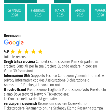
GENNAIO
FEBBRAIO
MARZO
APRILE
MAGGIO
2028
2028
2028
2028
2028
Recensioni
4.9
tutte le recensioni
Scegli la tua crociera
Curiosità sulle crociere
Prima di partire in
crociera
Consigli per la tua Crociera
Quando andare in crociera
Video 3D
Escursioni
Informazioni Utili
Supporto tecnico
Condizioni generali
Informativa
privacy
Informativa cookies
Assicurazione
Dichiarazione di
Accessibilità
Parcheggi
Lavora con noi
Il nostro Brand
Prenotazione Traghetti
Prenotazione Volo Privato
Chi
siamo
Dove trovarci
Network
Ticketcrociere:
Le Crociere nell’era dell’IA generativa
servizi per i crocieristi
Recensioni crociere
Osservatorio
Ticketcrociere
Pagamento online
Scalapay
Klarna
Rassegna stampa