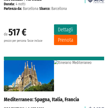
Durata:
4 notti
Partenza da:
Barcellona
Sbarco:
Barcellona
Dettagli
517 €
da
Prenota
prezzo per persona
Tasse incluse
Mediterraneo: Spagna, Italia, Francia