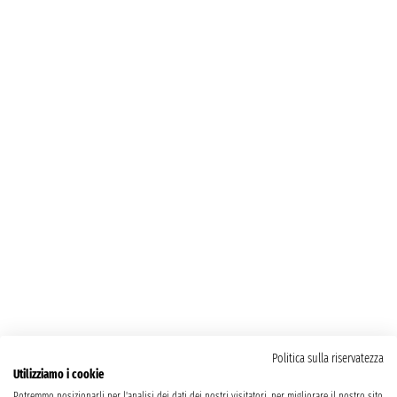
Politica sulla riservatezza
Utilizziamo i cookie
Potremmo posizionarli per l'analisi dei dati dei nostri visitatori, per migliorare il nostro sito