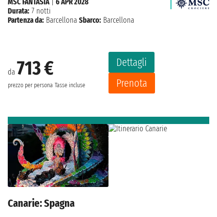
MSC FANTASIA
|
6 APR 2028
Durata:
7 notti
Partenza da:
Barcellona
Sbarco:
Barcellona
Dettagli
713 €
da
Prenota
prezzo per persona
Tasse incluse
Canarie: Spagna