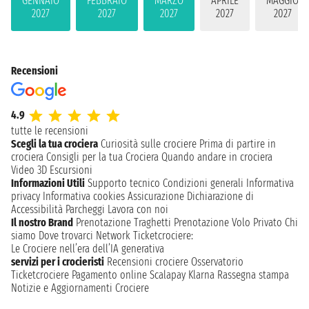
GENNAIO
FEBBRAIO
MARZO
APRILE
MAGGIO
2027
2027
2027
2027
2027
Recensioni
4.9
tutte le recensioni
Scegli la tua crociera
Curiosità sulle crociere
Prima di partire in
crociera
Consigli per la tua Crociera
Quando andare in crociera
Video 3D
Escursioni
Informazioni Utili
Supporto tecnico
Condizioni generali
Informativa
privacy
Informativa cookies
Assicurazione
Dichiarazione di
Accessibilità
Parcheggi
Lavora con noi
Il nostro Brand
Prenotazione Traghetti
Prenotazione Volo Privato
Chi
siamo
Dove trovarci
Network
Ticketcrociere:
Le Crociere nell’era dell’IA generativa
servizi per i crocieristi
Recensioni crociere
Osservatorio
Ticketcrociere
Pagamento online
Scalapay
Klarna
Rassegna stampa
Notizie e Aggiornamenti Crociere