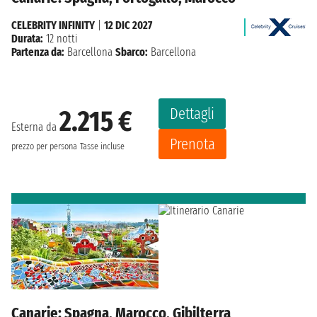
CELEBRITY INFINITY
|
12 DIC 2027
Durata:
12 notti
Partenza da:
Barcellona
Sbarco:
Barcellona
Dettagli
2.215 €
Esterna da
Prenota
prezzo per persona
Tasse incluse
Canarie: Spagna, Marocco, Gibilterra