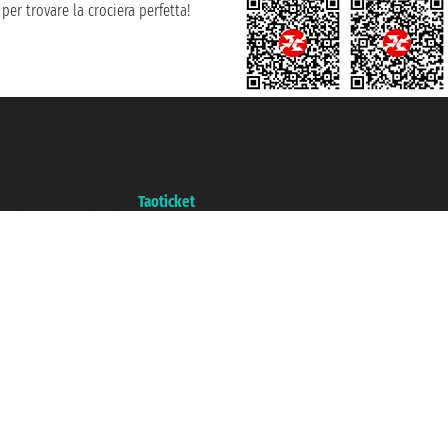
per trovare la crociera perfetta!
Taoticket S.r.l. Via Brigata Liguria, 3/21 16121 Genova ©2007/2026 -
Ticketcrociere ® è un Marchio Registrato
P.Iva 06206400720 - Capitale Sociale € 100.000,00 i.v. - Iscritta alla Camera
di Commercio di Genova con REA 433093. - Aut. Prov. n° 6167/131601 -
Assicurazione Unipol - polizza n. 206484182
Un portale del gruppo
Taoticket