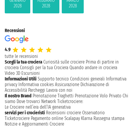
GENNAIO
FEBBRAIO
MARZO
2028
2028
2028
Recensioni
4.9
tutte le recensioni
Scegli la tua crociera
Curiosità sulle crociere
Prima di partire in
crociera
Consigli per la tua Crociera
Quando andare in crociera
Video 3D
Escursioni
Informazioni Utili
Supporto tecnico
Condizioni generali
Informativa
privacy
Informativa cookies
Assicurazione
Dichiarazione di
Accessibilità
Parcheggi
Lavora con noi
Il nostro Brand
Prenotazione Traghetti
Prenotazione Volo Privato
Chi
siamo
Dove trovarci
Network
Ticketcrociere:
Le Crociere nell’era dell’IA generativa
servizi per i crocieristi
Recensioni crociere
Osservatorio
Ticketcrociere
Pagamento online
Scalapay
Klarna
Rassegna stampa
Notizie e Aggiornamenti Crociere