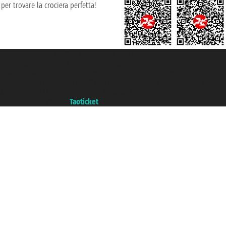
per trovare la crociera perfetta!
Taoticket S.r.l. Via Brigata Liguria, 3/21 16121 Genova ©2007/2026 -
Ticketcrociere ® è un Marchio Registrato
P.Iva 06206400720 - Capitale Sociale € 100.000,00 i.v. - Iscritta alla Camera
di Commercio di Genova con REA 433093. - Aut. Prov. n° 6167/131601 -
Assicurazione Unipol - polizza n. 206484182
Un portale del gruppo
Taoticket