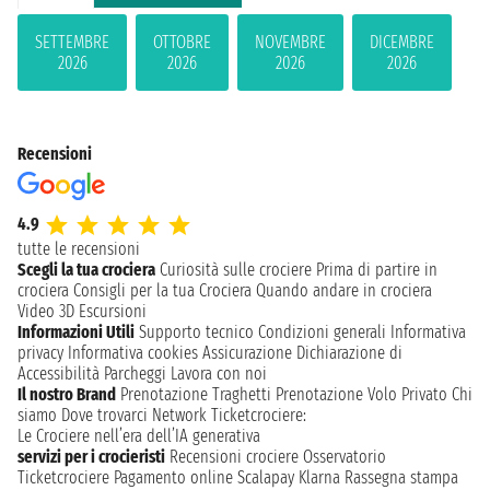
SETTEMBRE
OTTOBRE
NOVEMBRE
DICEMBRE
2026
2026
2026
2026
Recensioni
4.9
tutte le recensioni
Scegli la tua crociera
Curiosità sulle crociere
Prima di partire in
crociera
Consigli per la tua Crociera
Quando andare in crociera
Video 3D
Escursioni
Informazioni Utili
Supporto tecnico
Condizioni generali
Informativa
privacy
Informativa cookies
Assicurazione
Dichiarazione di
Accessibilità
Parcheggi
Lavora con noi
Il nostro Brand
Prenotazione Traghetti
Prenotazione Volo Privato
Chi
siamo
Dove trovarci
Network
Ticketcrociere:
Le Crociere nell’era dell’IA generativa
servizi per i crocieristi
Recensioni crociere
Osservatorio
Ticketcrociere
Pagamento online
Scalapay
Klarna
Rassegna stampa