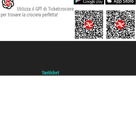
Utilizza il GPT di Ticketcrociere
per trovare la crociera perfetta!
Taoticket S.r.l. Via Brigata Liguria, 3/21 16121 Genova ©2007/2026 -
Ticketcrociere ® è un Marchio Registrato
P.Iva 06206400720 - Capitale Sociale € 100.000,00 i.v. - Iscritta alla Camera
di Commercio di Genova con REA 433093. - Aut. Prov. n° 6167/131601 -
Assicurazione Unipol - polizza n. 206484182
Un portale del gruppo
Taoticket