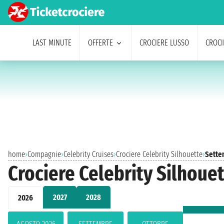
LAST MINUTE
OFFERTE
CROCIERE LUSSO
CROCI
home
›
Compagnie
›
Celebrity Cruises
›
Crociere Celebrity Silhouette
›
Sette
Crociere Celebrity Silhoue
2027
2028
2026