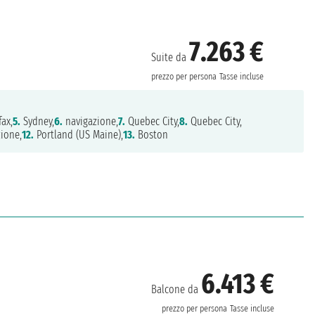
7.263 €
Suite da
prezzo per persona
Tasse incluse
fax,
5.
Sydney,
6.
navigazione,
7.
Quebec City,
8.
Quebec City,
ione,
12.
Portland (US Maine),
13.
Boston
6.413 €
Balcone da
prezzo per persona
Tasse incluse