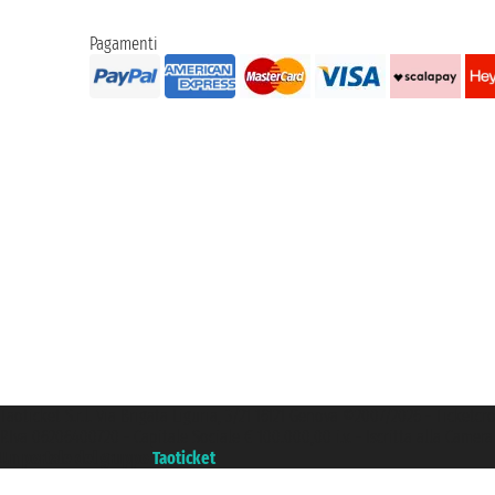
Pagamenti
Taoticket S.r.l. Via Brigata Liguria, 3/21 16121 Genova ©2007/2026 - Ticketc
P.Iva 06206400720 - Capitale Sociale € 100.000,00 i.v. - Iscritta alla Came
Un portale del gruppo
Taoticket