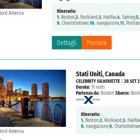
Itinerario:
1.
Boston,
2.
Rockland,
3.
Halifax,
4.
Sydney,
5.
9.
Charlottetown,
10.
navigazione,
11.
Portlan
Dettagli
Prenota
Stati Uniti, Canada
CELEBRITY SILHOUETTE
|
28 SET 
Durata:
11 notti
Partenza da:
Boston
Sbarco:
Bost
Itinerario:
1.
Boston,
2.
Rockland,
3.
Halifax
8.
navigazione,
9.
Charlottetow