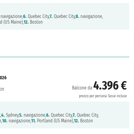
navigazione,
6.
Quebec City,
7.
Quebec City,
8.
navigazione,
d (US Maine),
12.
Boston
2026
4.396 €
Balcone da
on
prezzo per persona
Tasse incluse
,
4.
Sydney,
5.
navigazione,
6.
Quebec City,
7.
Quebec City,
n,
10.
navigazione,
11.
Portland (US Maine),
12.
Boston