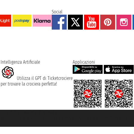
Social
Intelligenza Artificiale
Applicazioni
Utilizza il GPT di Ticketcrociere
per trovare la crociera perfetta!
rociere ® è un Marchio Registrato
ra di Commercio di Genova con REA 433093. - Aut. Prov. n° 6167/131601 - Ass