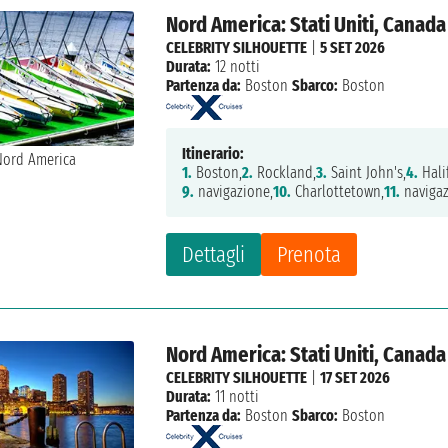
Nord America: Stati Uniti, Canada
CELEBRITY SILHOUETTE
|
5 SET 2026
Durata:
12 notti
Partenza da:
Boston
Sbarco:
Boston
Itinerario:
1.
Boston,
2.
Rockland,
3.
Saint John's,
4.
Hali
9.
navigazione,
10.
Charlottetown,
11.
navigaz
Dettagli
Prenota
Nord America: Stati Uniti, Canada
CELEBRITY SILHOUETTE
|
17 SET 2026
Durata:
11 notti
Partenza da:
Boston
Sbarco:
Boston