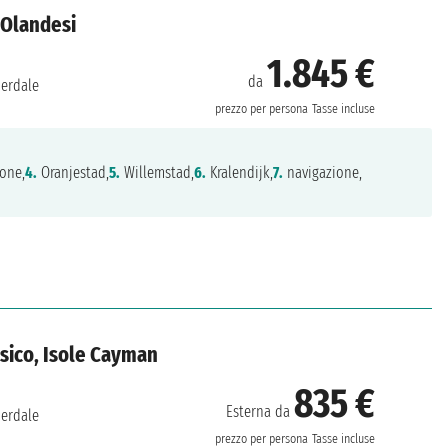
e Olandesi
1.845 €
da
derdale
prezzo per persona
Tasse incluse
one,
4.
Oranjestad,
5.
Willemstad,
6.
Kralendijk,
7.
navigazione,
ssico, Isole Cayman
835 €
Esterna da
derdale
prezzo per persona
Tasse incluse