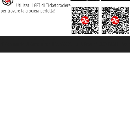
Utilizza il GPT di Ticketcrociere
per trovare la crociera perfetta!
rociere ® è un Marchio Registrato
ra di Commercio di Genova con REA 433093. - Aut. Prov. n° 6167/131601 - Ass