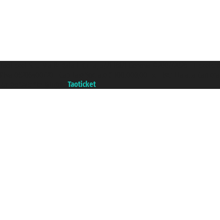
Taoticket S.r.l. Via Brigata Liguria, 3/21 16121 Genova ©2007/2026 - Ticketc
P.Iva 06206400720 - Capitale Sociale € 100.000,00 i.v. - Iscritta alla Came
Un portale del gruppo
Taoticket