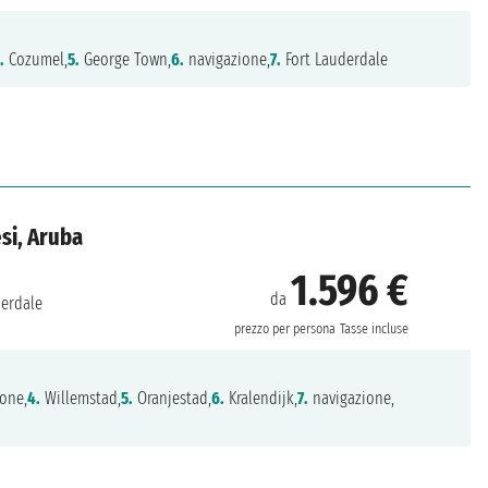
.
Cozumel,
5.
George Town,
6.
navigazione,
7.
Fort Lauderdale
esi, Aruba
1.596 €
da
derdale
prezzo per persona
Tasse incluse
one,
4.
Willemstad,
5.
Oranjestad,
6.
Kralendijk,
7.
navigazione,