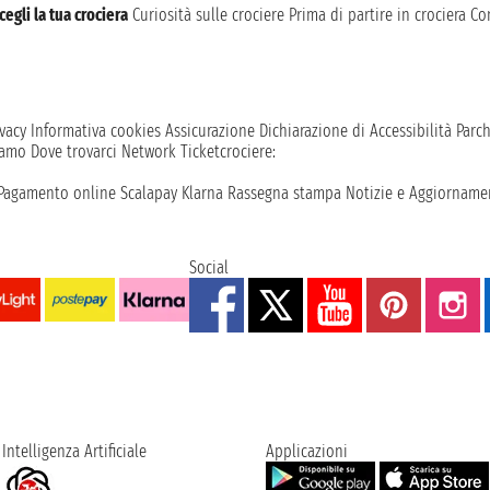
cegli la tua crociera
Curiosità sulle crociere
Prima di partire in crociera
Con
vacy
Informativa cookies
Assicurazione
Dichiarazione di Accessibilità
Parc
iamo
Dove trovarci
Network
Ticketcrociere:
Pagamento online
Scalapay
Klarna
Rassegna stampa
Notizie e Aggiornamen
Social
Intelligenza Artificiale
Applicazioni