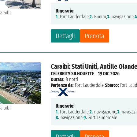
Itinerario:
1.
Fort Lauderdale,
2.
Bimini,
3.
navigazione,
4
Dettagli
Prenota
Caraibi: Stati Uniti, Antille Oland
CELEBRITY SILHOUETTE
|
19 DIC 2026
Durata:
8 notti
Partenza da:
Fort Lauderdale
Sbarco:
Fort Lau
Itinerario:
1.
Fort Lauderdale,
2.
navigazione,
3.
navigazi
8.
navigazione,
9.
Fort Lauderdale
Dettagli
Prenota