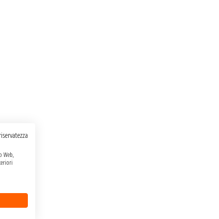
 riservatezza
to Web,
eriori