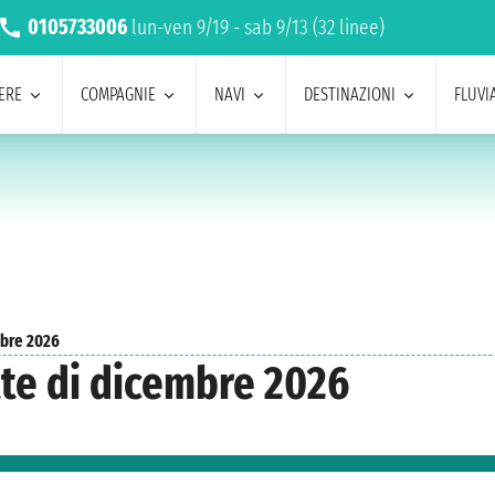
0105733006
lun-ven 9/19 - sab 9/13 (32 linee)
ERE
COMPAGNIE
NAVI
DESTINAZIONI
FLUVIA
bre 2026
tte di dicembre 2026