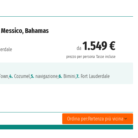
n, Messico, Bahamas
1.549 €
da
derdale
prezzo per persona
Tasse incluse
Town,
4.
Cozumel,
5.
navigazione,
6.
Bimini,
7.
Fort Lauderdale
Ordina per:
Partenza più vicina