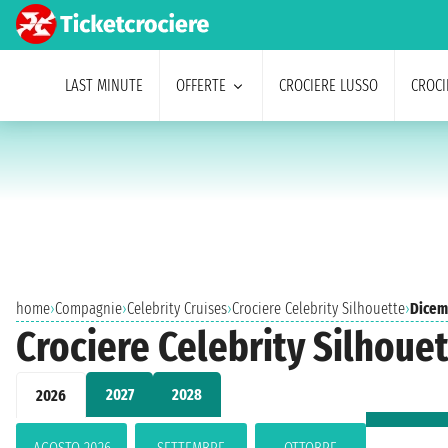
LAST MINUTE
OFFERTE
CROCIERE LUSSO
CROCI
home
›
Compagnie
›
Celebrity Cruises
›
Crociere Celebrity Silhouette
›
Dicem
Crociere Celebrity Silhoue
2027
2028
2026