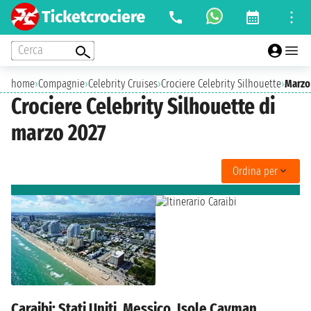
Cerca
home
›
Compagnie
›
Celebrity Cruises
›
Crociere Celebrity Silhouette
›
Marzo
Crociere Celebrity Silhouette di
marzo 2027
Ordina per
Caraibi: Stati Uniti, Messico, Isole Cayman,