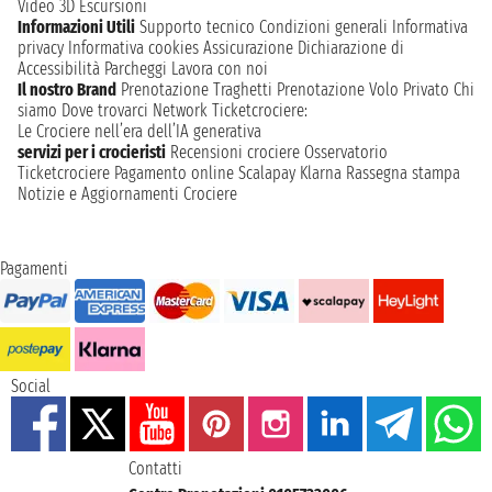
Video 3D
Escursioni
Informazioni Utili
Supporto tecnico
Condizioni generali
Informativa
privacy
Informativa cookies
Assicurazione
Dichiarazione di
Accessibilità
Parcheggi
Lavora con noi
Il nostro Brand
Prenotazione Traghetti
Prenotazione Volo Privato
Chi
siamo
Dove trovarci
Network
Ticketcrociere:
Le Crociere nell’era dell’IA generativa
servizi per i crocieristi
Recensioni crociere
Osservatorio
Ticketcrociere
Pagamento online
Scalapay
Klarna
Rassegna stampa
Notizie e Aggiornamenti Crociere
Pagamenti
Social
Contatti