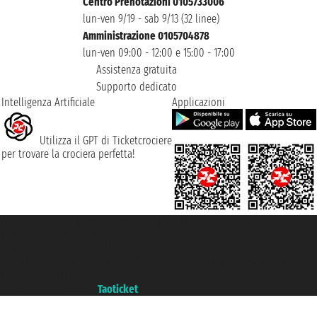
Centro Prenotazioni 0105733006
lun-ven 9/19 - sab 9/13 (32 linee)
Amministrazione 0105704878
lun-ven 09:00 - 12:00 e 15:00 - 17:00
Assistenza gratuita
Supporto dedicato
Intelligenza Artificiale
Applicazioni
Utilizza il GPT di Ticketcrociere
per trovare la crociera perfetta!
Taoticket S.r.l. Via Brigata Liguria, 3/21 16121 Genova ©2007/2026 -
Ticketcrociere ® è un Marchio Registrato
P.Iva 06206400720 - Capitale Sociale € 100.000,00 i.v. - Iscritta alla Camera
di Commercio di Genova con REA 433093. - Aut. Prov. n° 6167/131601 -
Assicurazione Unipol - polizza n. 206484182
Un portale del gruppo
Taoticket