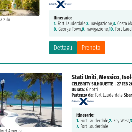
Itinerario:
1.
Fort Lauderdale,
2.
navigazione,
3.
Costa M
8.
George Town,
9.
navigazione,
10.
Fort Laud
Dettagli
Prenota
Stati Uniti, Messico, Is
CELEBRITY SILHOUETTE
|
27 FEB 2
Durata:
6 notti
Partenza da:
Fort Lauderdale
Sbar
Itinerario:
1.
Fort Lauderdale,
2.
Key West,
3
7.
Fort Lauderdale