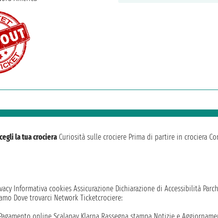
cegli la tua crociera
Curiosità sulle crociere
Prima di partire in crociera
Con
vacy
Informativa cookies
Assicurazione
Dichiarazione di Accessibilità
Parc
iamo
Dove trovarci
Network
Ticketcrociere:
Pagamento online
Scalapay
Klarna
Rassegna stampa
Notizie e Aggiornamen