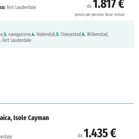
1.817 €
da
co:
Fort Lauderdale
prezzo per persona
Tasse incluse
e,
3.
navigazione,
4.
Kralendijk,
5.
Oranjestad,
6.
Willemstad,
.
Fort Lauderdale
amaica, Isole Cayman
1.435 €
da
derdale