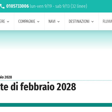
0105733006
lun-ven 9/19 - sab 9/13 (32 linee)
ERE
COMPAGNIE
NAVI
DESTINAZIONI
FLUVIA
aio 2028
te di febbraio 2028