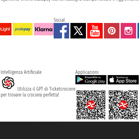
Social
Intelligenza Artificiale
Applicazioni
Utilizza il GPT di Ticketcrociere
per trovare la crociera perfetta!
rociere ® è un Marchio Registrato
ra di Commercio di Genova con REA 433093. - Aut. Prov. n° 6167/131601 - Ass