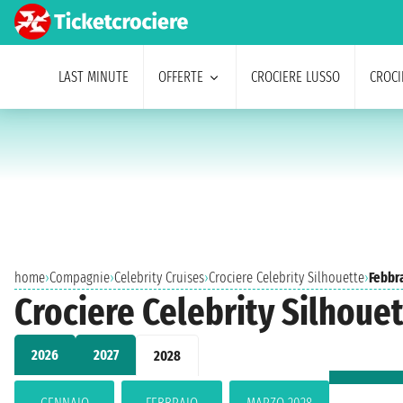
LAST MINUTE
OFFERTE
CROCIERE LUSSO
CROCI
home
›
Compagnie
›
Celebrity Cruises
›
Crociere Celebrity Silhouette
›
Febbr
Crociere Celebrity Silhouet
2026
2027
2028