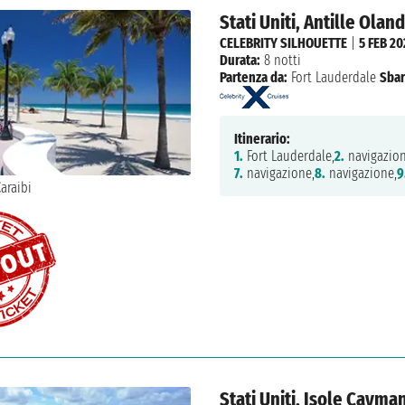
Stati Uniti, Antille Olan
CELEBRITY SILHOUETTE
|
5 FEB 20
Durata:
8 notti
Partenza da:
Fort Lauderdale
Sbar
Itinerario:
1.
Fort Lauderdale,
2.
navigazion
7.
navigazione,
8.
navigazione,
9
Stati Uniti, Isole Caym