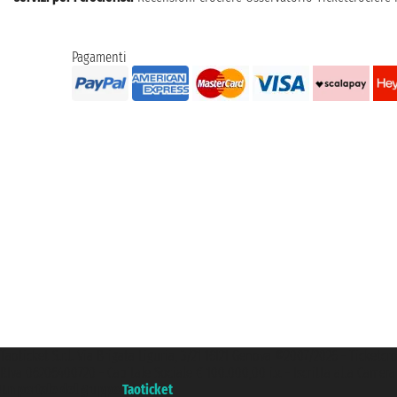
Pagamenti
Taoticket S.r.l. Via Brigata Liguria, 3/21 16121 Genova ©2007/2026 - Ticketc
P.Iva 06206400720 - Capitale Sociale € 100.000,00 i.v. - Iscritta alla Came
Un portale del gruppo
Taoticket