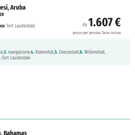
desi, Aruba
28
1.607 €
da
co:
Fort Lauderdale
prezzo per persona
Tasse incluse
e,
3.
navigazione,
4.
Kralendijk,
5.
Oranjestad,
6.
Willemstad,
.
Fort Lauderdale
an, Bahamas