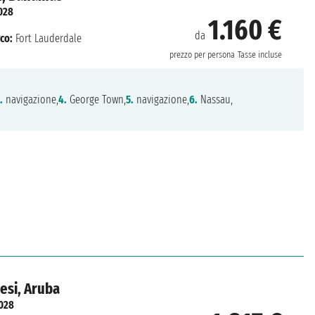
028
1.160 €
da
co:
Fort Lauderdale
prezzo per persona
Tasse incluse
.
navigazione,
4.
George Town,
5.
navigazione,
6.
Nassau,
desi, Aruba
2028