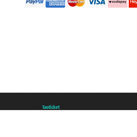
Taoticket S.r.l. Via Brigata Liguria, 3/21 16121 Genova ©2007/2026 - Ticketc
P.Iva 06206400720 - Capitale Sociale € 100.000,00 i.v. - Iscritta alla Came
Un portale del gruppo
Taoticket