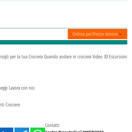
Ordina per:
Prezzo minore
sigli per la tua Crociera
Quando andare in crociera
Video 3D
Escursioni
heggi
Lavora con noi
ti Crociere
Contatti