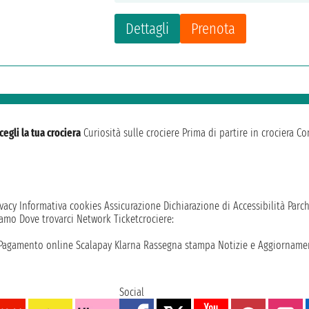
Dettagli
Prenota
cegli la tua crociera
Curiosità sulle crociere
Prima di partire in crociera
Con
vacy
Informativa cookies
Assicurazione
Dichiarazione di Accessibilità
Parc
iamo
Dove trovarci
Network
Ticketcrociere:
Pagamento online
Scalapay
Klarna
Rassegna stampa
Notizie e Aggiornamen
Social