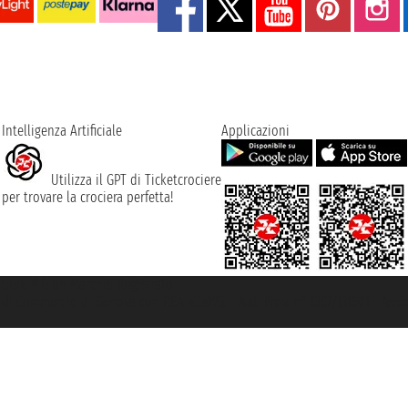
Intelligenza Artificiale
Applicazioni
Utilizza il GPT di Ticketcrociere
per trovare la crociera perfetta!
rociere ® è un Marchio Registrato
ra di Commercio di Genova con REA 433093. - Aut. Prov. n° 6167/131601 - Ass