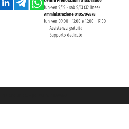
Centro Prenotazioni 0105733006
lun-ven 9/19 - sab 9/13 (32 linee)
Amministrazione 0105704878
lun-ven 09:00 - 12:00 e 15:00 - 17:00
Assistenza gratuita
Supporto dedicato
icurazione Unipol - polizza n. 206484182