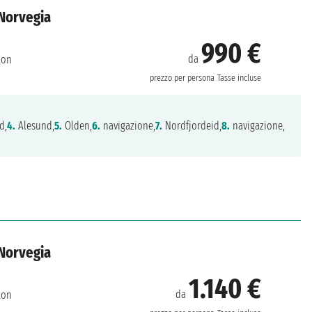
 Norvegia
990 €
da
ton
prezzo per persona
Tasse incluse
d,
4.
Alesund,
5.
Olden,
6.
navigazione,
7.
Nordfjordeid,
8.
navigazione,
 Norvegia
1.140 €
da
ton