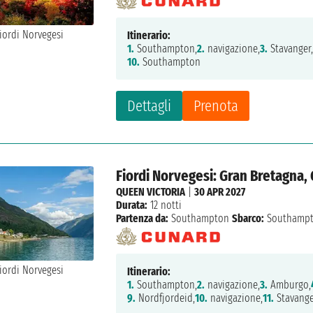
Itinerario:
1.
Southampton,
2.
navigazione,
3.
Stavanger
10.
Southampton
Dettagli
Prenota
Fiordi Norvegesi: Gran Bretagna,
QUEEN VICTORIA
|
30 APR 2027
Durata:
12 notti
Partenza da:
Southampton
Sbarco:
Southamp
Itinerario:
1.
Southampton,
2.
navigazione,
3.
Amburgo,
9.
Nordfjordeid,
10.
navigazione,
11.
Stavange