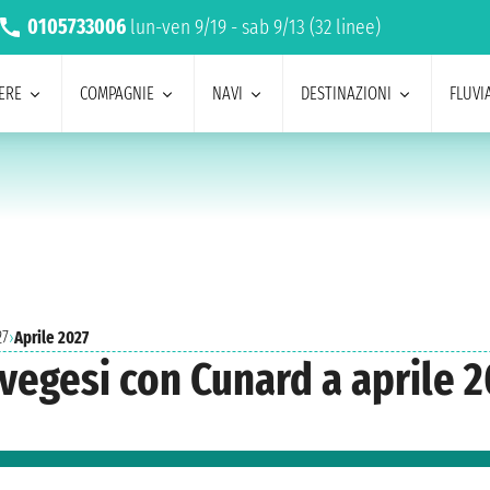
0105733006
lun-ven 9/19 - sab 9/13 (32 linee)
ERE
COMPAGNIE
NAVI
DESTINAZIONI
FLUVIA
27
›
Aprile 2027
rvegesi con Cunard a aprile 