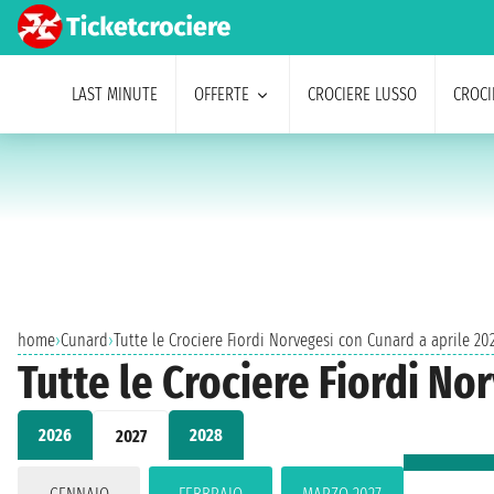
LAST MINUTE
OFFERTE
CROCIERE LUSSO
CROCI
home
›
Cunard
›
Tutte le Crociere Fiordi Norvegesi con Cunard a aprile 20
Tutte le Crociere Fiordi No
2026
2028
2027