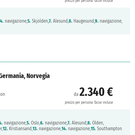
prezzo per persona
Tasse incluse
,
4.
navigazione,
5.
Skjolden,
7.
Alesund,
8.
Haugesund,
9.
navigazione,
 Germania, Norvegia
2.340 €
da
ton
prezzo per persona
Tasse incluse
4.
navigazione,
5.
Oslo,
6.
navigazione,
7.
Alesund,
8.
Olden,
r,
12.
Kristiansand,
13.
navigazione,
14.
navigazione,
15.
Southampton