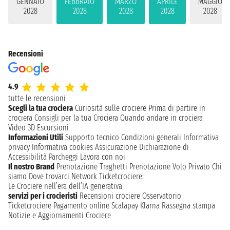
GENNAIO
FEBBRAIO
MARZO
APRILE
MAGGIO
2028
2028
2028
2028
2028
Recensioni
4.9
tutte le recensioni
Scegli la tua crociera
Curiosità sulle crociere
Prima di partire in
crociera
Consigli per la tua Crociera
Quando andare in crociera
Video 3D
Escursioni
Informazioni Utili
Supporto tecnico
Condizioni generali
Informativa
privacy
Informativa cookies
Assicurazione
Dichiarazione di
Accessibilità
Parcheggi
Lavora con noi
Il nostro Brand
Prenotazione Traghetti
Prenotazione Volo Privato
Chi
siamo
Dove trovarci
Network
Ticketcrociere:
Le Crociere nell’era dell’IA generativa
servizi per i crocieristi
Recensioni crociere
Osservatorio
Ticketcrociere
Pagamento online
Scalapay
Klarna
Rassegna stampa
Notizie e Aggiornamenti Crociere