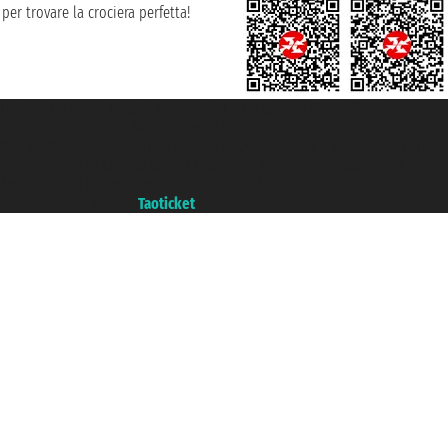
per trovare la crociera perfetta!
Taoticket S.r.l. Via Brigata Liguria, 3/21 16121 Genova ©2007/2026 -
Ticketcrociere ® è un Marchio Registrato
P.Iva 06206400720 - Capitale Sociale € 100.000,00 i.v. - Iscritta alla Camera
di Commercio di Genova con REA 433093. - Aut. Prov. n° 6167/131601 -
Assicurazione Unipol - polizza n. 206484182
Un portale del gruppo
Taoticket