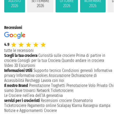
AGOSTO
SETTEMBRE
OTTOBRE
NOVEMBRE
DIC
2026
2026
2026
2026
2
Recensioni
4.9
tutte le recensioni
Scegli la tua crociera
Curiosità sulle crociere
Prima di partire in
crociera
Consigli per la tua Crociera
Quando andare in crociera
Video 3D
Escursioni
Informazioni Utili
Supporto tecnico
Condizioni generali
Informativa
privacy
Informativa cookies
Assicurazione
Dichiarazione di
Accessibilità
Parcheggi
Lavora con noi
Il nostro Brand
Prenotazione Traghetti
Prenotazione Volo Privato
Chi
siamo
Dove trovarci
Network
Ticketcrociere:
Le Crociere nell’era dell’IA generativa
servizi per i crocieristi
Recensioni crociere
Osservatorio
Ticketcrociere
Pagamento online
Scalapay
Klarna
Rassegna stampa
Notizie e Aggiornamenti Crociere