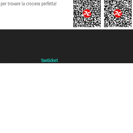
per trovare la crociera perfetta!
Taoticket S.r.l. Via Brigata Liguria, 3/21 16121 Genova ©2007/2026 -
Ticketcrociere ® è un Marchio Registrato
P.Iva 06206400720 - Capitale Sociale € 100.000,00 i.v. - Iscritta alla Camera
di Commercio di Genova con REA 433093. - Aut. Prov. n° 6167/131601 -
Assicurazione Unipol - polizza n. 206484182
Un portale del gruppo
Taoticket