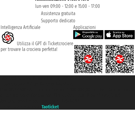
lun-ven 09:00 - 12:00 e 15:00 - 17:00
Assistenza gratuita
Supporto dedicato
Intelligenza Artificiale
Applicazioni
Utilizza il GPT di Ticketcrociere
per trovare la crociera perfetta!
Taoticket S.r.l. Via Brigata Liguria, 3/21 16121 Genova ©2007/2026 -
Ticketcrociere ® è un Marchio Registrato
P.Iva 06206400720 - Capitale Sociale € 100.000,00 i.v. - Iscritta alla Camera
di Commercio di Genova con REA 433093. - Aut. Prov. n° 6167/131601 -
Assicurazione Unipol - polizza n. 206484182
Un portale del gruppo
Taoticket