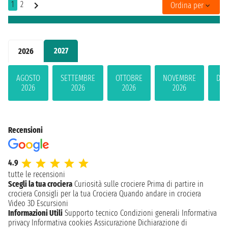
1
2
Ordina per
2027
2026
AGOSTO
SETTEMBRE
OTTOBRE
NOVEMBRE
DIC
2026
2026
2026
2026
2
Recensioni
4.9
tutte le recensioni
Scegli la tua crociera
Curiosità sulle crociere
Prima di partire in
crociera
Consigli per la tua Crociera
Quando andare in crociera
Video 3D
Escursioni
Informazioni Utili
Supporto tecnico
Condizioni generali
Informativa
privacy
Informativa cookies
Assicurazione
Dichiarazione di