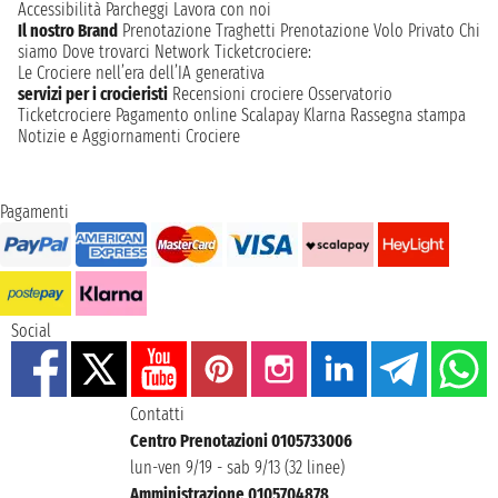
Accessibilità
Parcheggi
Lavora con noi
Il nostro Brand
Prenotazione Traghetti
Prenotazione Volo Privato
Chi
siamo
Dove trovarci
Network
Ticketcrociere:
Le Crociere nell’era dell’IA generativa
servizi per i crocieristi
Recensioni crociere
Osservatorio
Ticketcrociere
Pagamento online
Scalapay
Klarna
Rassegna stampa
Notizie e Aggiornamenti Crociere
Pagamenti
Social
Contatti
Centro Prenotazioni 0105733006
lun-ven 9/19 - sab 9/13 (32 linee)
Amministrazione 0105704878