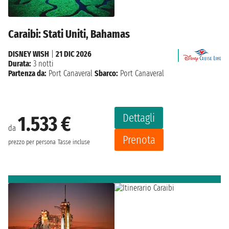
Caraibi: Stati Uniti, Bahamas
DISNEY WISH
|
21 DIC 2026
Durata:
3 notti
Partenza da:
Port Canaveral
Sbarco:
Port Canaveral
Dettagli
1.533 €
da
Prenota
prezzo per persona
Tasse incluse