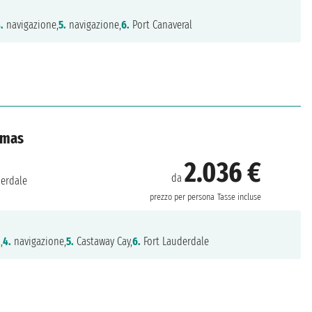
.
navigazione,
5.
navigazione,
6.
Port Canaveral
hamas
2.036 €
da
derdale
prezzo per persona
Tasse incluse
,
4.
navigazione,
5.
Castaway Cay,
6.
Fort Lauderdale