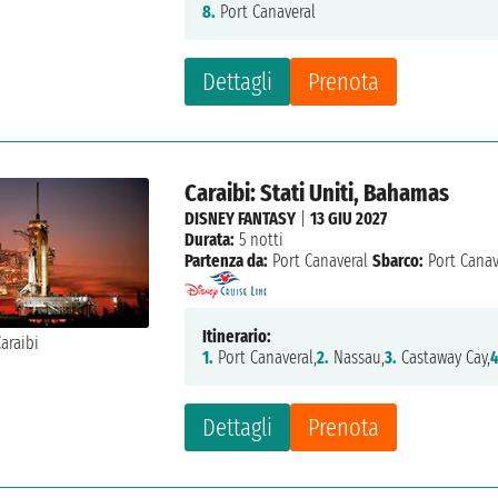
8.
Port Canaveral
Dettagli
Prenota
Caraibi: Stati Uniti, Bahamas
DISNEY FANTASY
|
13 GIU 2027
Durata:
5 notti
Partenza da:
Port Canaveral
Sbarco:
Port Canav
Itinerario:
1.
Port Canaveral,
2.
Nassau,
3.
Castaway Cay,
4
Dettagli
Prenota