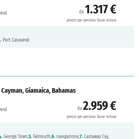
1.317 €
da
eral
prezzo per persona
Tasse incluse
.
Port Canaveral
ole Cayman, Giamaica, Bahamas
2.959 €
da
eral
prezzo per persona
Tasse incluse
4.
George Town,
5.
Falmouth,
6.
navigazione,
7.
Castaway Cay,