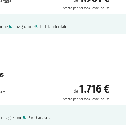
da
derdale
prezzo per persona
Tasse incluse
ione,
4.
navigazione,
5.
Fort Lauderdale
as
1.716 €
da
eral
prezzo per persona
Tasse incluse
.
navigazione,
5.
Port Canaveral