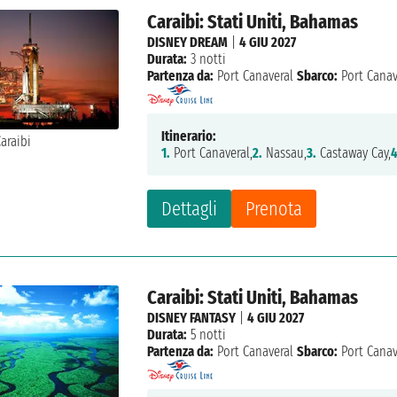
Caraibi: Stati Uniti, Bahamas
DISNEY DREAM
|
4 GIU 2027
Durata:
3 notti
Partenza da:
Port Canaveral
Sbarco:
Port Canav
Itinerario:
1.
Port Canaveral,
2.
Nassau,
3.
Castaway Cay,
4
Dettagli
Prenota
Caraibi: Stati Uniti, Bahamas
DISNEY FANTASY
|
4 GIU 2027
Durata:
5 notti
Partenza da:
Port Canaveral
Sbarco:
Port Canav