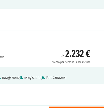
2.232 €
da
eral
prezzo per persona
Tasse incluse
.
navigazione,
5.
navigazione,
6.
Port Canaveral