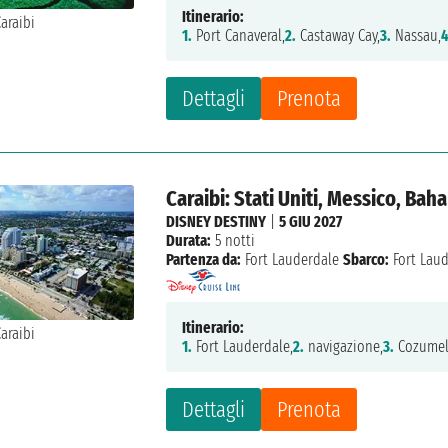
Itinerario:
1.
Port Canaveral,
2.
Castaway Cay,
3.
Nassau,
4
Dettagli
Prenota
Caraibi: Stati Uniti, Messico, Ba
DISNEY DESTINY
|
5 GIU 2027
Durata:
5 notti
Partenza da:
Fort Lauderdale
Sbarco:
Fort Lau
Itinerario:
1.
Fort Lauderdale,
2.
navigazione,
3.
Cozumel
Dettagli
Prenota