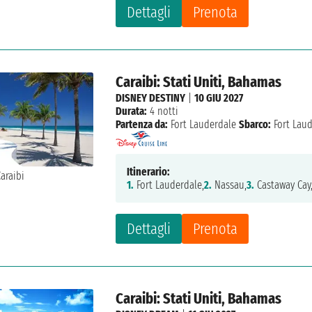
Dettagli
Prenota
Caraibi: Stati Uniti, Bahamas
DISNEY DESTINY
|
10 GIU 2027
Durata:
4 notti
Partenza da:
Fort Lauderdale
Sbarco:
Fort Lau
Itinerario:
1.
Fort Lauderdale,
2.
Nassau,
3.
Castaway Cay
Dettagli
Prenota
Caraibi: Stati Uniti, Bahamas