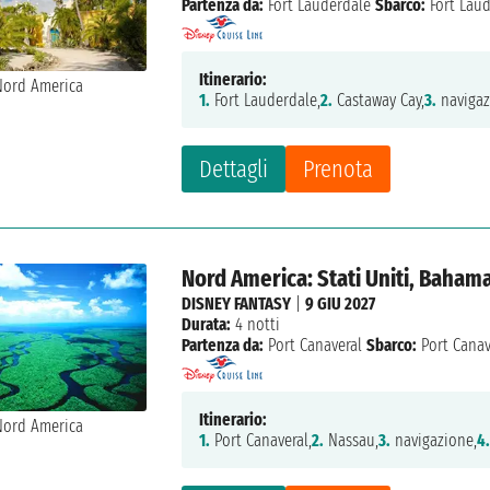
Partenza da:
Fort Lauderdale
Sbarco:
Fort Lau
Itinerario:
1.
Fort Lauderdale,
2.
Castaway Cay,
3.
navigaz
Dettagli
Prenota
Nord America: Stati Uniti, Baham
DISNEY FANTASY
|
9 GIU 2027
Durata:
4 notti
Partenza da:
Port Canaveral
Sbarco:
Port Canav
Itinerario:
1.
Port Canaveral,
2.
Nassau,
3.
navigazione,
4