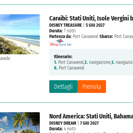
Caraibi: Stati Uniti, Isole Vergin
DISNEY TREASURE
|
5 GIU 2027
Durata:
7 notti
Partenza da:
Port Canaveral
Sbarco:
Port Canav
Itinerario:
1.
Port Canaveral,
2.
navigazione,
3.
navigazio
8.
Port Canaveral
Dettagli
Prenota
Nord America: Stati Uniti, Baham
DISNEY DREAM
|
7 GIU 2027
Durata:
4 notti