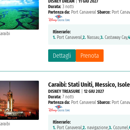
DISNEY DREAM
|
11 GIU 2027
Durata:
3 notti
Partenza da:
Port Canaveral
Sbarco:
Port Canav
Itinerario:
1.
Port Canaveral,
2.
Nassau,
3.
Castaway Cay,
4
Dettagli
Prenota
Caraibi: Stati Uniti, Messico, Is
DISNEY TREASURE
|
12 GIU 2027
Durata:
7 notti
Partenza da:
Port Canaveral
Sbarco:
Port Canav
Itinerario:
1.
Port Canaveral,
2.
navigazione,
3.
Cozumel,