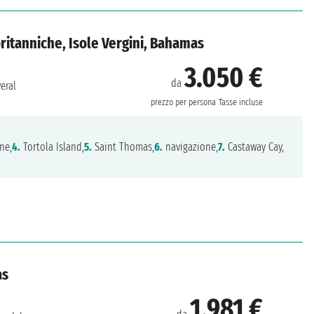
i britanniche, Isole Vergini, Bahamas
3.050 €
da
eral
prezzo per persona
Tasse incluse
ne,
4.
Tortola Island,
5.
Saint Thomas,
6.
navigazione,
7.
Castaway Cay,
as
1.981 €