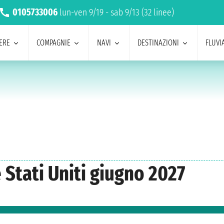
0105733006
lun-ven 9/19 - sab 9/13 (32 linee)
ERE
COMPAGNIE
NAVI
DESTINAZIONI
FLUVIA
 Stati Uniti giugno 2027