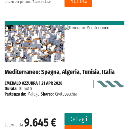
Prenota
prezzo per persona
Tasse incluse
Mediterraneo: Spagna, Algeria, Tunisia, Italia
EMERALD AZZURRA
|
21 APR 2028
Durata:
10 notti
Partenza da:
Malaga
Sbarco:
Civitavecchia
Dettagli
9.645 €
Esterna da