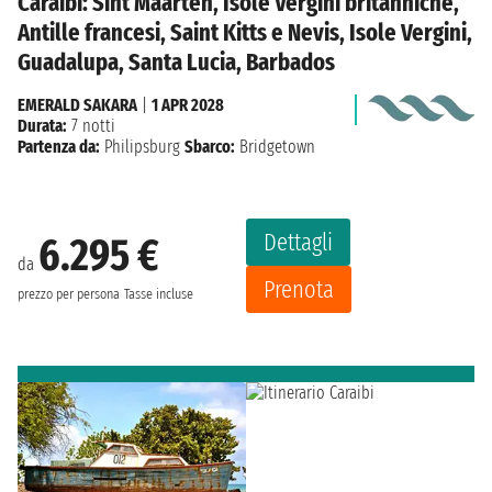
Caraibi: Sint Maarten, Isole Vergini britanniche,
Antille francesi, Saint Kitts e Nevis, Isole Vergini,
Guadalupa, Santa Lucia, Barbados
EMERALD SAKARA
|
1 APR 2028
Durata:
7 notti
Partenza da:
Philipsburg
Sbarco:
Bridgetown
Dettagli
6.295 €
da
Prenota
prezzo per persona
Tasse incluse