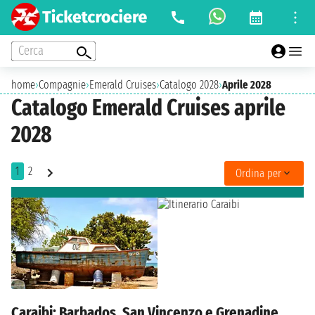
Cerca
home
›
Compagnie
›
Emerald Cruises
›
Catalogo 2028
›
Aprile 2028
Catalogo Emerald Cruises aprile
2028
1
2
Ordina per
Caraibi: Barbados, San Vincenzo e Grenadine