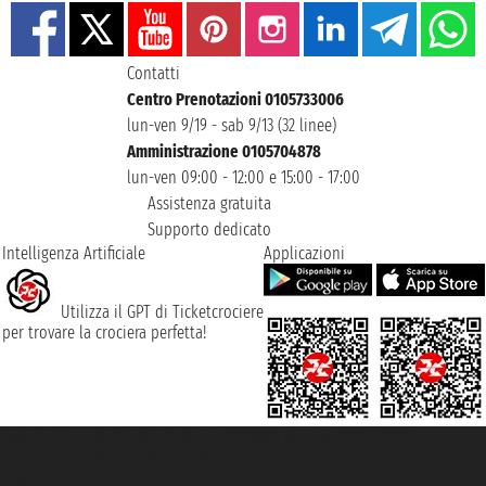
Contatti
Centro Prenotazioni 0105733006
lun-ven 9/19 - sab 9/13 (32 linee)
Amministrazione 0105704878
lun-ven 09:00 - 12:00 e 15:00 - 17:00
Assistenza gratuita
Supporto dedicato
Intelligenza Artificiale
Applicazioni
Utilizza il GPT di Ticketcrociere
per trovare la crociera perfetta!
Taoticket S.r.l. Via Brigata Liguria, 3/21 16121 Genova ©2007/2026 -
Ticketcrociere ® è un Marchio Registrato
P.Iva 06206400720 - Capitale Sociale € 100.000,00 i.v. - Iscritta alla Camera