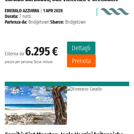
EMERALD AZZURRA
|
1 APR 2028
Durata:
7 notti
Partenza da:
Bridgetown
Sbarco:
Bridgetown
Dettagli
6.295 €
Esterna da
Prenota
prezzo per persona
Tasse incluse