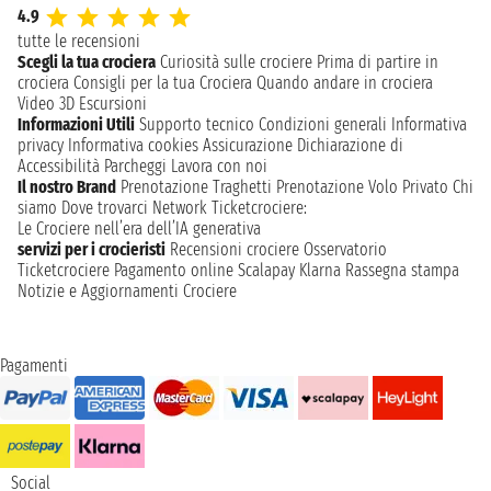
4.9
tutte le recensioni
Scegli la tua crociera
Curiosità sulle crociere
Prima di partire in
crociera
Consigli per la tua Crociera
Quando andare in crociera
Video 3D
Escursioni
Informazioni Utili
Supporto tecnico
Condizioni generali
Informativa
privacy
Informativa cookies
Assicurazione
Dichiarazione di
Accessibilità
Parcheggi
Lavora con noi
Il nostro Brand
Prenotazione Traghetti
Prenotazione Volo Privato
Chi
siamo
Dove trovarci
Network
Ticketcrociere:
Le Crociere nell’era dell’IA generativa
servizi per i crocieristi
Recensioni crociere
Osservatorio
Ticketcrociere
Pagamento online
Scalapay
Klarna
Rassegna stampa
Notizie e Aggiornamenti Crociere
Pagamenti
Social