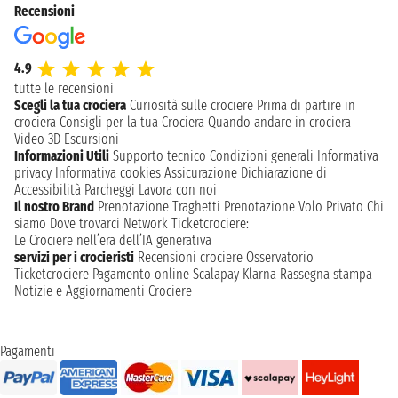
Recensioni
4.9
tutte le recensioni
Scegli la tua crociera
Curiosità sulle crociere
Prima di partire in
crociera
Consigli per la tua Crociera
Quando andare in crociera
Video 3D
Escursioni
Informazioni Utili
Supporto tecnico
Condizioni generali
Informativa
privacy
Informativa cookies
Assicurazione
Dichiarazione di
Accessibilità
Parcheggi
Lavora con noi
Il nostro Brand
Prenotazione Traghetti
Prenotazione Volo Privato
Chi
siamo
Dove trovarci
Network
Ticketcrociere:
Le Crociere nell’era dell’IA generativa
servizi per i crocieristi
Recensioni crociere
Osservatorio
Ticketcrociere
Pagamento online
Scalapay
Klarna
Rassegna stampa
Notizie e Aggiornamenti Crociere
Pagamenti