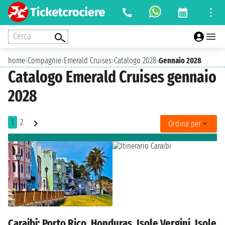
Cerca
home
›
Compagnie
›
Emerald Cruises
›
Catalogo 2028
›
Gennaio 2028
Catalogo Emerald Cruises gennaio
2028
1
2
Ordina per
Caraibi: Porto Rico, Honduras, Isole Vergini, Isole