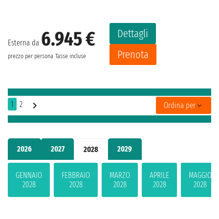
Dettagli
6.945 €
Esterna da
Prenota
prezzo per persona
Tasse incluse
1
2
Ordina per
2026
2027
2029
2028
GENNAIO
FEBBRAIO
MARZO
APRILE
MAGGIO
2028
2028
2028
2028
2028