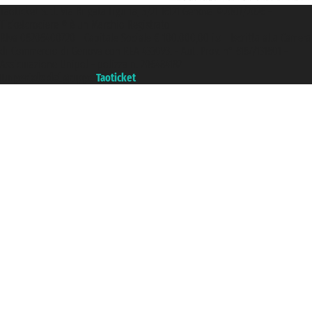
Taoticket S.r.l. Via Brigata Liguria, 3/21 16121 Genova ©2007/2026 -
Ticketcrociere ® è un Marchio Registrato
P.Iva 06206400720 - Capitale Sociale € 100.000,00 i.v. - Iscritta alla Camera
di Commercio di Genova con REA 433093. - Aut. Prov. n° 6167/131601 -
Assicurazione Unipol - polizza n. 206484182
Un portale del gruppo
Taoticket