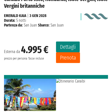
Vergini britanniche
EMERALD KAIA
|
3 GEN 2028
Durata:
5 notti
Partenza da:
San Juan
Sbarco:
San Juan
Dettagli
4.995 €
Esterna da
Prenota
prezzo per persona
Tasse incluse