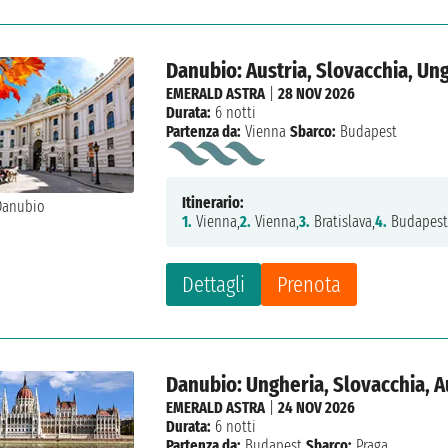
Danubio: Austria, Slovacchia, Un
EMERALD ASTRA
|
28 NOV 2026
Durata:
6 notti
Partenza da:
Vienna
Sbarco:
Budapest
Itinerario:
1.
Vienna,
2.
Vienna,
3.
Bratislava,
4.
Budapest
Dettagli
Prenota
Danubio: Ungheria, Slovacchia, A
EMERALD ASTRA
|
24 NOV 2026
Durata:
6 notti
Partenza da:
Budapest
Sbarco:
Praga