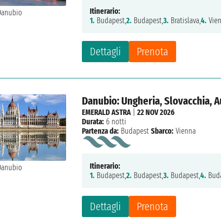
Itinerario:
1.
Budapest,
2.
Budapest,
3.
Bratislava,
4.
Vien
Dettagli
Prenota
Danubio: Ungheria, Slovacchia, A
EMERALD ASTRA
|
22 NOV 2026
Durata:
6 notti
Partenza da:
Budapest
Sbarco:
Vienna
Itinerario:
1.
Budapest,
2.
Budapest,
3.
Budapest,
4.
Buda
Dettagli
Prenota