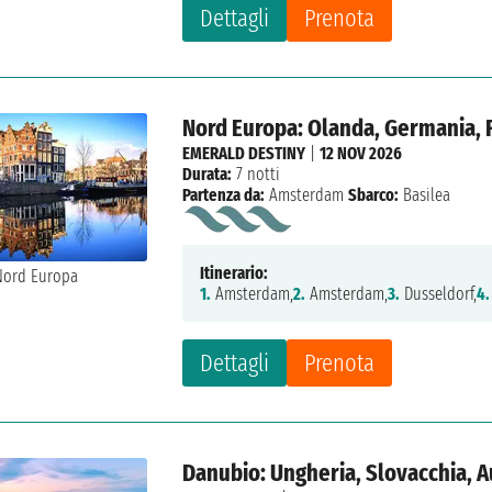
Dettagli
Prenota
Nord Europa: Olanda, Germania, F
EMERALD DESTINY
|
12 NOV 2026
Durata:
7 notti
Partenza da:
Amsterdam
Sbarco:
Basilea
Itinerario:
1.
Amsterdam,
2.
Amsterdam,
3.
Dusseldorf,
4.
Dettagli
Prenota
Danubio: Ungheria, Slovacchia, A