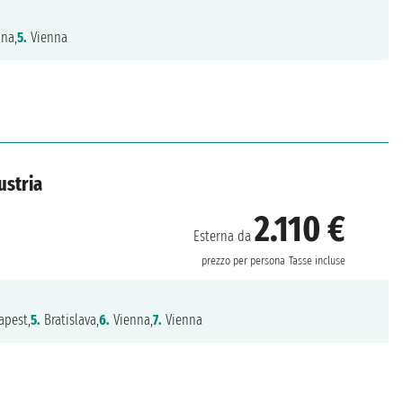
na,
5.
Vienna
ustria
2.110 €
Esterna da
prezzo per persona
Tasse incluse
pest,
5.
Bratislava,
6.
Vienna,
7.
Vienna