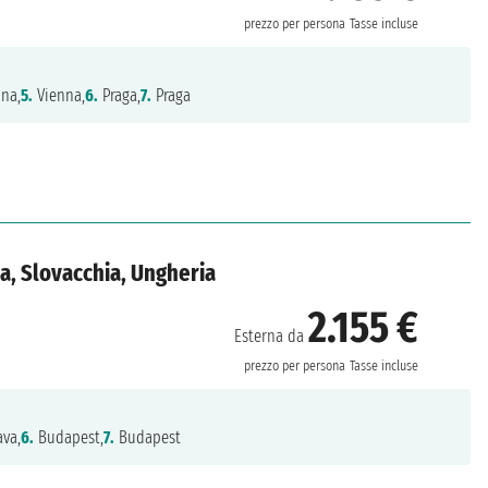
prezzo per persona
Tasse incluse
na,
5.
Vienna,
6.
Praga,
7.
Praga
a, Slovacchia, Ungheria
2.155 €
Esterna da
prezzo per persona
Tasse incluse
ava,
6.
Budapest,
7.
Budapest