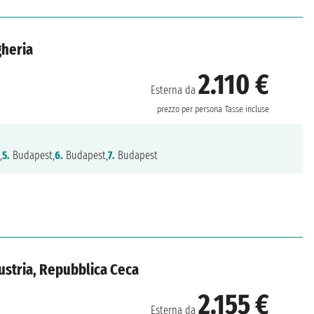
gheria
2.110 €
Esterna da
prezzo per persona
Tasse incluse
,
5.
Budapest,
6.
Budapest,
7.
Budapest
ustria, Repubblica Ceca
2.155 €
Esterna da