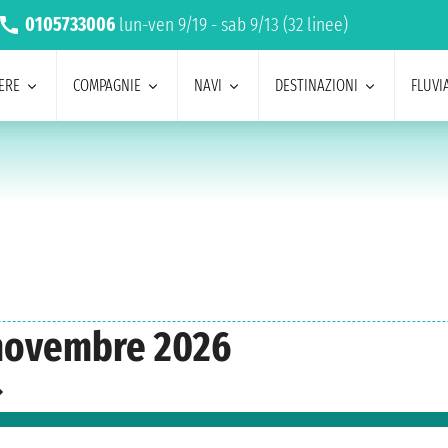
0105733006
lun-ven 9/19 - sab 9/13 (32 linee)
ERE
COMPAGNIE
NAVI
DESTINAZIONI
FLUVIA
 novembre 2026