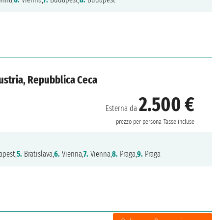
ustria, Repubblica Ceca
2.500 €
Esterna da
prezzo per persona
Tasse incluse
pest,
5.
Bratislava,
6.
Vienna,
7.
Vienna,
8.
Praga,
9.
Praga