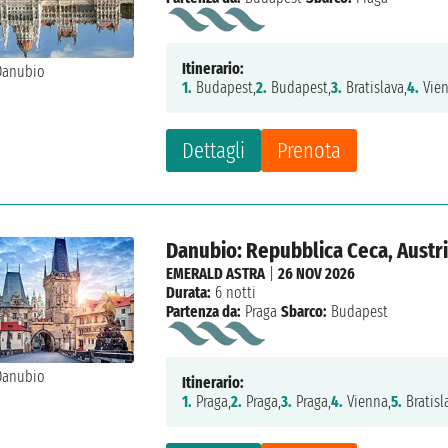
Itinerario:
1.
Budapest,
2.
Budapest,
3.
Bratislava,
4.
Vien
Dettagli
Prenota
Danubio: Repubblica Ceca, Austri
EMERALD ASTRA
|
26 NOV 2026
Durata:
6 notti
Partenza da:
Praga
Sbarco:
Budapest
Itinerario:
1.
Praga,
2.
Praga,
3.
Praga,
4.
Vienna,
5.
Bratisl