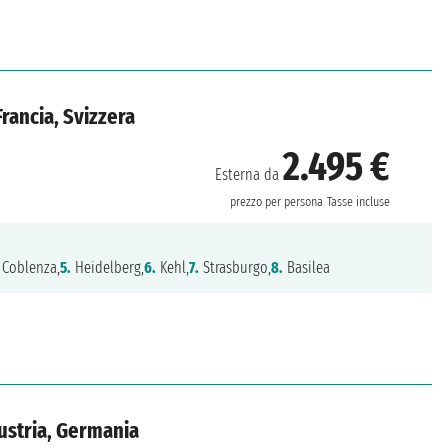
rancia, Svizzera
2.495 €
Esterna da
prezzo per persona
Tasse incluse
Coblenza,
5.
Heidelberg,
6.
Kehl,
7.
Strasburgo,
8.
Basilea
ustria, Germania