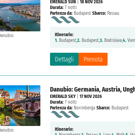
EMERALD SUN
|
18 NOV 2026
Durata:
7 notti
Partenza da:
Budapest
Sbarco:
Passau
Itinerario:
1.
Budapest,
2.
Budapest,
3.
Bratislava,
4.
Vien
Dettagli
Prenota
Danubio: Germania, Austria, Ung
EMERALD SKY
|
17 NOV 2026
Durata:
7 notti
Partenza da:
Norimberga
Sbarco:
Budapest
Itinerario:
1.
Norimberga,
2.
Passau,
3.
Linz,
4.
Melk,
5.
Vi