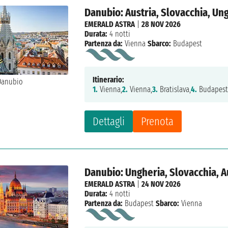
Danubio: Austria, Slovacchia, Un
EMERALD ASTRA
|
28 NOV 2026
Durata:
4 notti
Partenza da:
Vienna
Sbarco:
Budapest
Itinerario:
1.
Vienna,
2.
Vienna,
3.
Bratislava,
4.
Budapest
Dettagli
Prenota
Danubio: Ungheria, Slovacchia, A
EMERALD ASTRA
|
24 NOV 2026
Durata:
4 notti
Partenza da:
Budapest
Sbarco:
Vienna