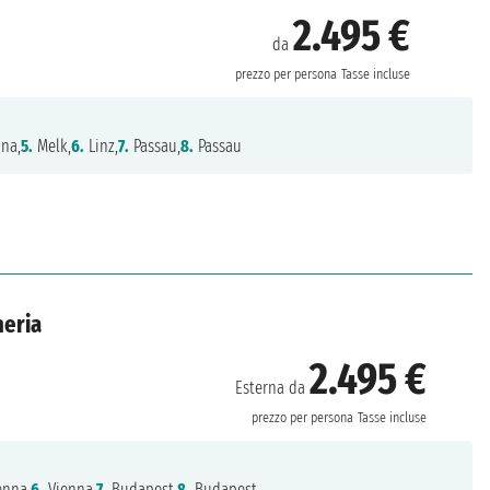
2.495 €
da
prezzo per persona
Tasse incluse
na,
5.
Melk,
6.
Linz,
7.
Passau,
8.
Passau
heria
2.495 €
Esterna da
prezzo per persona
Tasse incluse
enna,
6.
Vienna,
7.
Budapest,
8.
Budapest