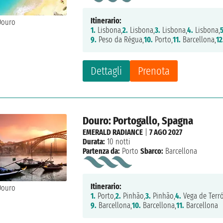
Itinerario:
1.
Lisbona,
2.
Lisbona,
3.
Lisbona,
4.
Lisbona,
5
9.
Peso da Régua,
10.
Porto,
11.
Barcellona,
12
Dettagli
Prenota
Douro: Portogallo, Spagna
EMERALD RADIANCE
|
7 AGO 2027
Durata:
10 notti
Partenza da:
Porto
Sbarco:
Barcellona
Itinerario:
1.
Porto,
2.
Pinhão,
3.
Pinhão,
4.
Vega de Terr
9.
Barcellona,
10.
Barcellona,
11.
Barcellona