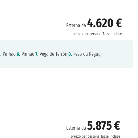
4.620 €
Esterna da
prezzo per persona
Tasse incluse
.
Pinhão,
6.
Pinhão,
7.
Vega de Terrón,
8.
Peso da Régua,
5.875 €
Esterna da
prezzo per persona
Tasse incluse