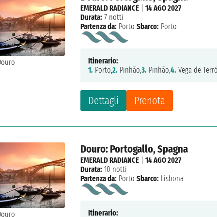
EMERALD RADIANCE
|
14 AGO 2027
Durata:
7 notti
Partenza da:
Porto
Sbarco:
Porto
Itinerario:
1.
Porto,
2.
Pinhão,
3.
Pinhão,
4.
Vega de Terr
Dettagli
Prenota
Douro: Portogallo, Spagna
EMERALD RADIANCE
|
14 AGO 2027
Durata:
10 notti
Partenza da:
Porto
Sbarco:
Lisbona
Itinerario: