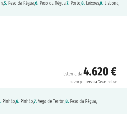
ón,
5.
Peso da Régua,
6.
Peso da Régua,
7.
Porto,
8.
Leixoes,
9.
Lisbona,
4.620 €
Esterna da
prezzo per persona
Tasse incluse
.
Pinhão,
6.
Pinhão,
7.
Vega de Terrón,
8.
Peso da Régua,