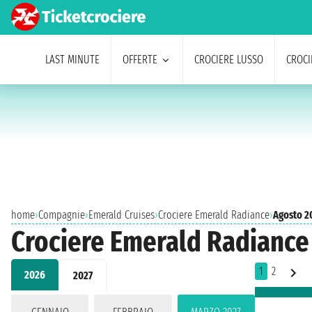
LAST MINUTE
OFFERTE
CROCIERE LUSSO
CROCI
home
›
Compagnie
›
Emerald Cruises
›
Crociere Emerald Radiance
›
Agosto 2
Crociere Emerald Radiance
1
2
2026
2027