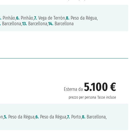
.
Pinhão,
6.
Pinhão,
7.
Vega de Terrón,
8.
Peso da Régua,
.
Barcellona,
13.
Barcellona,
14.
Barcellona
5.100 €
Esterna da
prezzo per persona
Tasse incluse
ón,
5.
Peso da Régua,
6.
Peso da Régua,
7.
Porto,
8.
Barcellona,