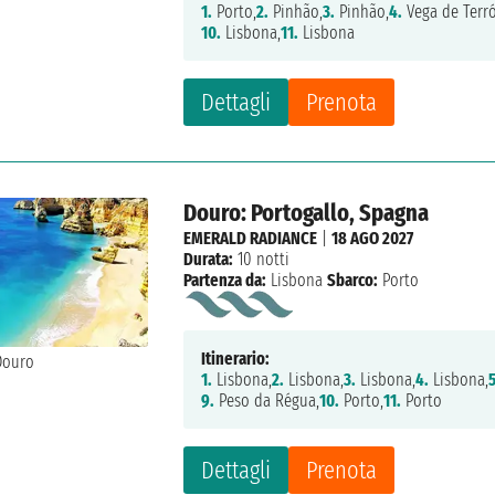
1.
Porto,
2.
Pinhão,
3.
Pinhão,
4.
Vega de Terr
10.
Lisbona,
11.
Lisbona
Dettagli
Prenota
Douro: Portogallo, Spagna
EMERALD RADIANCE
|
18 AGO 2027
Durata:
10 notti
Partenza da:
Lisbona
Sbarco:
Porto
Itinerario:
1.
Lisbona,
2.
Lisbona,
3.
Lisbona,
4.
Lisbona,
5
9.
Peso da Régua,
10.
Porto,
11.
Porto
Dettagli
Prenota