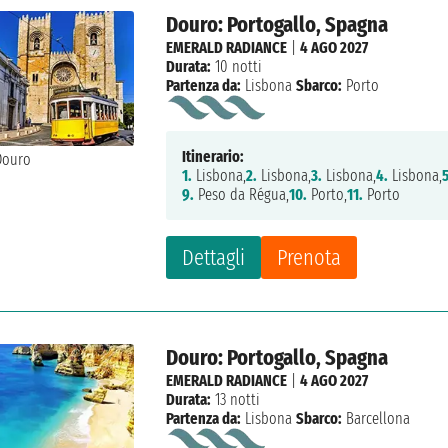
Douro: Portogallo, Spagna
EMERALD RADIANCE
|
4 AGO 2027
Durata:
10 notti
Partenza da:
Lisbona
Sbarco:
Porto
Itinerario:
1.
Lisbona,
2.
Lisbona,
3.
Lisbona,
4.
Lisbona,
5
9.
Peso da Régua,
10.
Porto,
11.
Porto
Dettagli
Prenota
Douro: Portogallo, Spagna
EMERALD RADIANCE
|
4 AGO 2027
Durata:
13 notti
Partenza da:
Lisbona
Sbarco:
Barcellona