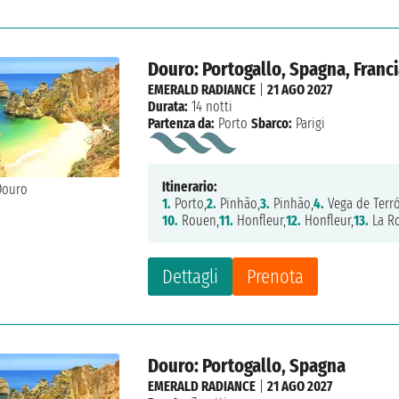
Douro: Portogallo, Spagna, Franc
EMERALD RADIANCE
|
21 AGO 2027
Durata:
14 notti
Partenza da:
Porto
Sbarco:
Parigi
Itinerario:
1.
Porto,
2.
Pinhão,
3.
Pinhão,
4.
Vega de Terr
10.
Rouen,
11.
Honfleur,
12.
Honfleur,
13.
La R
Dettagli
Prenota
Douro: Portogallo, Spagna
EMERALD RADIANCE
|
21 AGO 2027