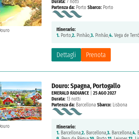
Durata:
7 notti
Partenza da:
Porto
Sbarco:
Porto
Itinerario:
1.
Porto,
2.
Pinhão,
3.
Pinhão,
4.
Vega de Terr
Dettagli
Prenota
Douro: Spagna, Portogallo
EMERALD RADIANCE
|
25 AGO 2027
Durata:
13 notti
Partenza da:
Barcellona
Sbarco:
Lisbona
Itinerario:
1.
Barcellona,
2.
Barcellona,
3.
Barcellona,
4.
B
9.
Peso da Régua,
10.
Porto,
11.
Leixoes,
12.
Li