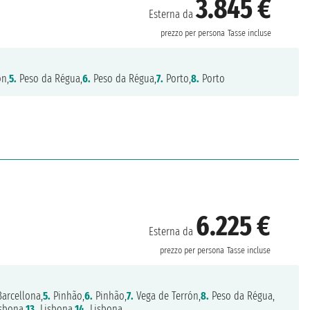
3.845 €
Esterna da
prezzo per persona
Tasse incluse
ón,
5.
Peso da Régua,
6.
Peso da Régua,
7.
Porto,
8.
Porto
6.225 €
Esterna da
prezzo per persona
Tasse incluse
arcellona,
5.
Pinhão,
6.
Pinhão,
7.
Vega de Terrón,
8.
Peso da Régua,
sbona,
13.
Lisbona,
14.
Lisbona