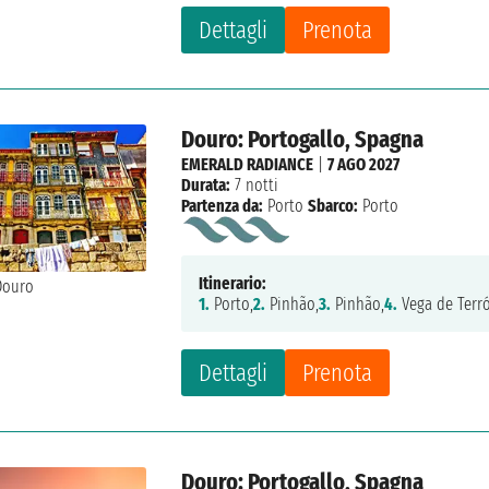
Dettagli
Prenota
Douro: Portogallo, Spagna
EMERALD RADIANCE
|
7 AGO 2027
Durata:
7 notti
Partenza da:
Porto
Sbarco:
Porto
Itinerario:
1.
Porto,
2.
Pinhão,
3.
Pinhão,
4.
Vega de Terr
Dettagli
Prenota
Douro: Portogallo, Spagna