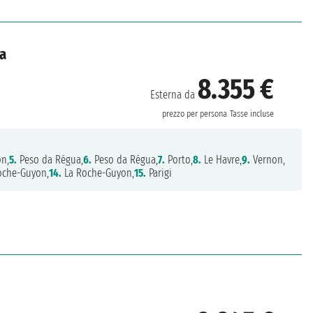
ia
8.355 €
Esterna da
prezzo per persona
Tasse incluse
ón,
5.
Peso da Régua,
6.
Peso da Régua,
7.
Porto,
8.
Le Havre,
9.
Vernon,
oche-Guyon,
14.
La Roche-Guyon,
15.
Parigi