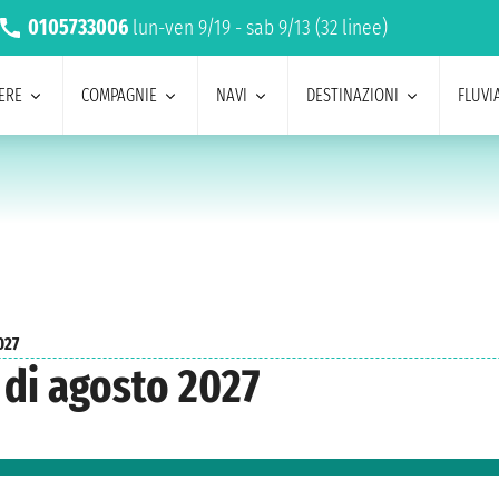
0105733006
lun-ven 9/19 - sab 9/13 (32 linee)
ERE
COMPAGNIE
NAVI
DESTINAZIONI
FLUVIA
027
 di agosto 2027